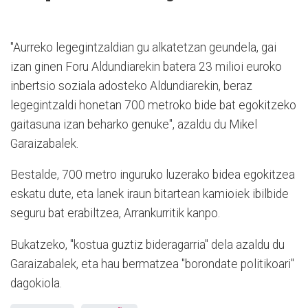
"Aurreko legegintzaldian gu alkatetzan geundela, gai
izan ginen Foru Aldundiarekin batera 23 milioi euroko
inbertsio soziala adosteko Aldundiarekin, beraz
legegintzaldi honetan 700 metroko bide bat egokitzeko
gaitasuna izan beharko genuke", azaldu du Mikel
Garaizabalek.
Bestalde, 700 metro inguruko luzerako bidea egokitzea
eskatu dute, eta lanek iraun bitartean kamioiek ibilbide
seguru bat erabiltzea, Arrankurritik kanpo.
Bukatzeko, "kostua guztiz bideragarria" dela azaldu du
Garaizabalek, eta hau bermatzea "borondate politikoari"
dagokiola.