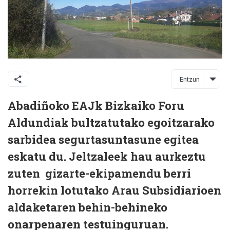
Entzun
Abadiñoko EAJk Bizkaiko Foru
Aldundiak bultzatutako egoitzarako
sarbidea segurtasuntasune egitea
eskatu du. Jeltzaleek hau aurkeztu
zuten gizarte-ekipamendu berri
horrekin lotutako Arau Subsidiarioen
aldaketaren behin-behineko
onarpenaren testuinguruan.