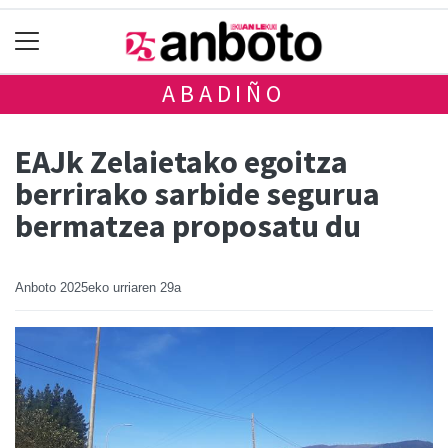
ABADIÑO
EAJk Zelaietako egoitza
berrirako sarbide segurua
bermatzea proposatu du
Anboto
2025eko urriaren 29a