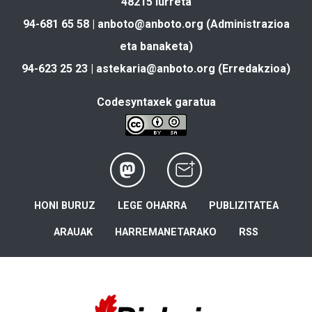
48215 Iurreta
94-681 65 58 |
anboto@anboto.org
(Administrazioa
eta banaketa)
94-623 25 23 |
astekaria@anboto.org
(Erredakzioa)
Codesyntaxek garatua
HONI BURUZ
LEGE OHARRA
PUBLIZITATEA
ARAUAK
HARREMANETARAKO
RSS