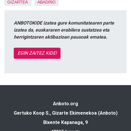
GIZARTEA
ABADIÑO
ANBOTOKIDE izatea gure komunitatearen parte
izatea da, euskararen erabilera sustatzea eta
herrigintzaren aktibazioan pausoak ematea.
EGIN ZAITEZ KIDE!
Anboto.org
Gertuko Koop S., Gizarte Ekimenekoa (Anboto)
Bixente Kapanaga, 9