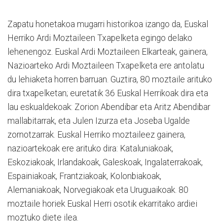
Zapatu honetakoa mugarri historikoa izango da, Euskal
Herriko Ardi Moztaileen Txapelketa egingo delako
lehenengoz. Euskal Ardi Moztaileen Elkarteak, gainera,
Nazioarteko Ardi Moztaileen Txapelketa ere antolatu
du lehiaketa horren barruan. Guztira, 80 moztaile arituko
dira txapelketan; euretatik 36 Euskal Herrikoak d
ira eta
lau eskualdekoak: Zorion Abendibar eta Aritz Abendibar
mallabitarrak, eta Julen Izurza eta Joseba Ugalde
zornotzarrak. Euskal Herriko moztaileez gainera,
nazioartekoak ere arituko dira: Kataluniakoak,
Eskoziakoak, Irlandakoak, Galeskoak, Ingalaterrakoak,
Espainiakoak, Frantziakoak, Kolonbiakoak,
Alemaniakoak, Norvegiakoak eta Uruguaikoak. 80
moztaile horiek Euskal Herri osotik ekarritako ardiei
moztuko diete ilea.