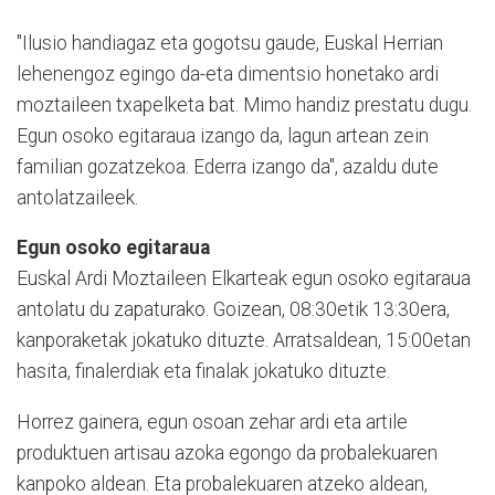
"Ilusio handiagaz eta gogotsu gaude, Euskal Herrian
lehenengoz egingo da-eta dimentsio honetako ardi
moztaileen txapelketa bat. Mimo handiz prestatu dugu.
Egun osoko egitaraua izango da, lagun artean zein
familian gozatzekoa. Ederra izango da", azaldu dute
antolatzaileek.
Egun osoko egitaraua
Euskal Ardi Moztaileen Elkarteak egun osoko egitaraua
antolatu du zapaturako. Goizean, 08:30etik 13:30era,
kanporaketak jokatuko dituzte. Arratsaldean, 15:00etan
hasita, finalerdiak eta finalak jokatuko dituzte.
Horrez gainera, egun osoan zehar ardi eta artile
produktuen artisau azoka egongo da probalekuaren
kanpoko aldean. Eta probalekuaren atzeko aldean,