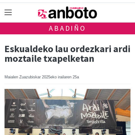
ABADIÑO
Eskualdeko lau ordezkari ardi
moztaile txapelketan
Maialen Zuazubiskar
2025eko irailaren 25a