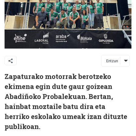
Entzun
Zapaturako motorrak berotzeko
ekimena egin dute gaur goizean
Abadiñoko Probalekuan. Bertan,
hainbat moztaile batu dira eta
herriko eskolako umeak izan dituzte
publikoan.