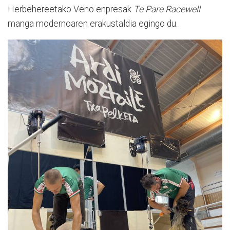
Herbehereetako Veno enpresak
Te Pare Racewell
manga modernoaren erakustaldia egingo du.