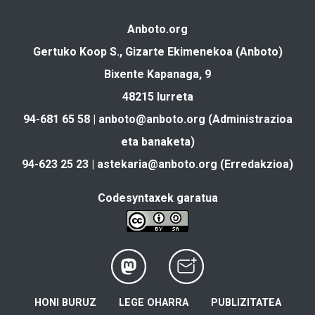
Anboto.org
Gertuko Koop S., Gizarte Ekimenekoa (Anboto)
Bixente Kapanaga, 9
48215 Iurreta
94-681 65 58 |
anboto@anboto.org
(Administrazioa
eta banaketa)
94-623 25 23 |
astekaria@anboto.org
(Erredakzioa)
Codesyntaxek garatua
HONI BURUZ
LEGE OHARRA
PUBLIZITATEA