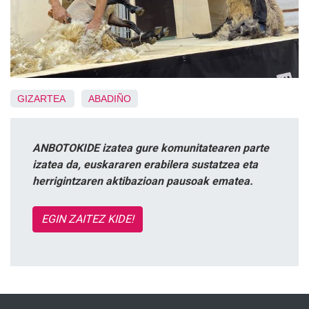
GIZARTEA
ABADIÑO
ANBOTOKIDE izatea gure komunitatearen parte
izatea da, euskararen erabilera sustatzea eta
herrigintzaren aktibazioan pausoak ematea.
EGIN ZAITEZ KIDE!