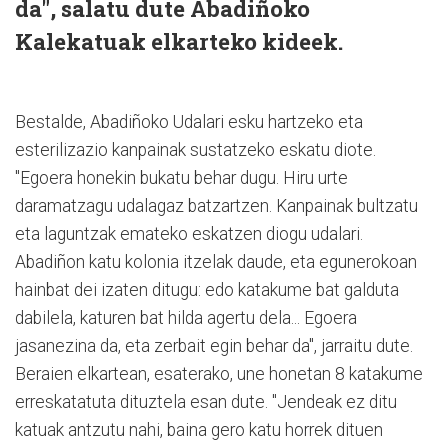
da", salatu dute Abadiñoko
Kalekatuak elkarteko kideek.
Bestalde, Abadiñoko Udalari esku hartzeko eta
esterilizazio kanpainak sustatzeko eskatu diote.
"Egoera honekin bukatu behar dugu. Hiru urte
daramatzagu udalagaz batzartzen. Kanpainak bultzatu
eta laguntzak emateko eskatzen diogu udalari.
Abadiñon katu kolonia itzelak daude, eta egunerokoan
hainbat dei izaten ditugu: edo katakume bat galduta
dabilela, katuren bat hilda agertu dela... Egoera
jasanezina da, eta zerbait egin behar da", jarraitu dute.
Beraien elkartean, esaterako, une honetan 8 katakume
erreskatatuta dituztela esan dute. "Jendeak ez ditu
katuak antzutu nahi, baina gero katu horrek dituen