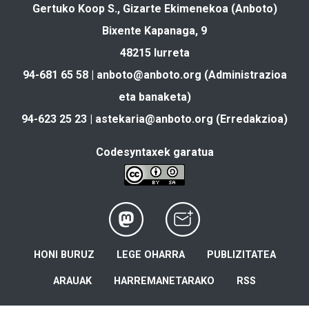
Gertuko Koop S., Gizarte Ekimenekoa (Anboto)
Bixente Kapanaga, 9
48215 Iurreta
94-681 65 58 |
anboto@anboto.org
(Administrazioa
eta banaketa)
94-623 25 23 |
astekaria@anboto.org
(Erredakzioa)
Codesyntaxek garatua
HONI BURUZ
LEGE OHARRA
PUBLIZITATEA
ARAUAK
HARREMANETARAKO
RSS