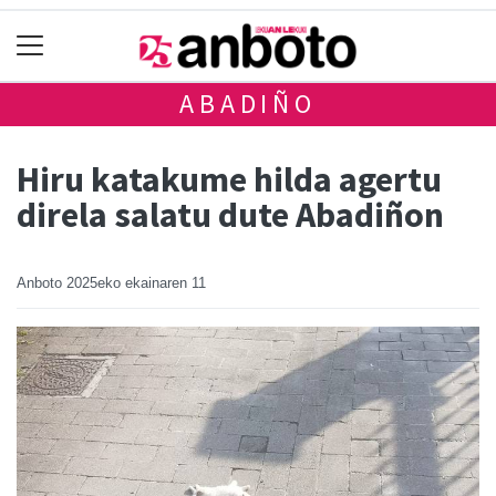
ABADIÑO
Hiru katakume hilda agertu
direla salatu dute Abadiñon
Anboto
2025eko ekainaren 11