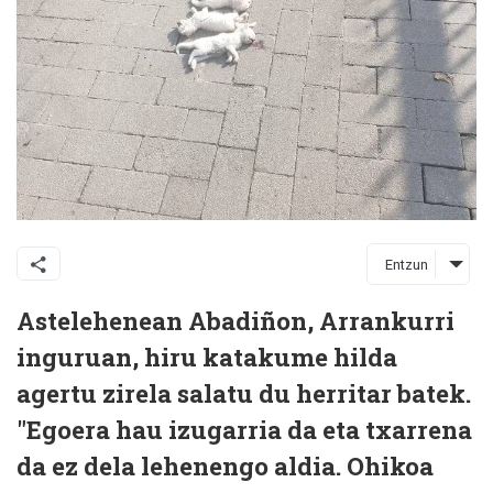
Entzun
Astelehenean Abadiñon, Arrankurri
inguruan, hiru katakume hilda
agertu zirela salatu du herritar batek.
"Egoera hau izugarria da eta txarrena
da ez dela lehenengo aldia. Ohikoa