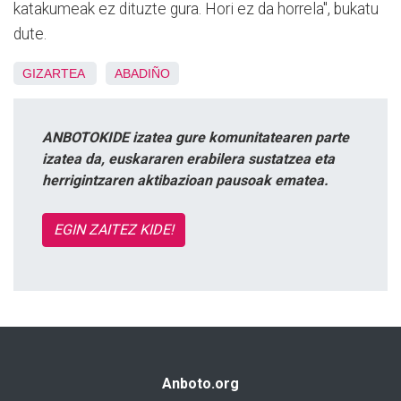
katakumeak ez dituzte gura. Hori ez da horrela", bukatu
dute.
GIZARTEA
ABADIÑO
ANBOTOKIDE izatea gure komunitatearen parte
izatea da, euskararen erabilera sustatzea eta
herrigintzaren aktibazioan pausoak ematea.
EGIN ZAITEZ KIDE!
Anboto.org