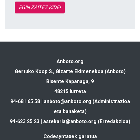
EGIN ZAITEZ KIDE!
Anboto.org
Gertuko Koop S., Gizarte Ekimenekoa (Anboto)
Bixente Kapanaga, 9
48215 Iurreta
94-681 65 58 |
anboto@anboto.org
(Administrazioa
eta banaketa)
94-623 25 23 |
astekaria@anboto.org
(Erredakzioa)
Codesyntaxek garatua