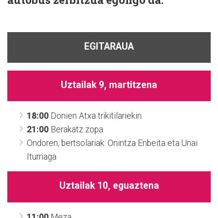
EGITARAUA
Uztailak 9, martitzena
18:00
Donien Atxa trikitilariekin.
21:00
Berakatz zopa
Ondoren, bertsolariak: Onintza Enbeita eta Unai
Iturriaga
Uztailak 10, eguaztena
11:00
Meza