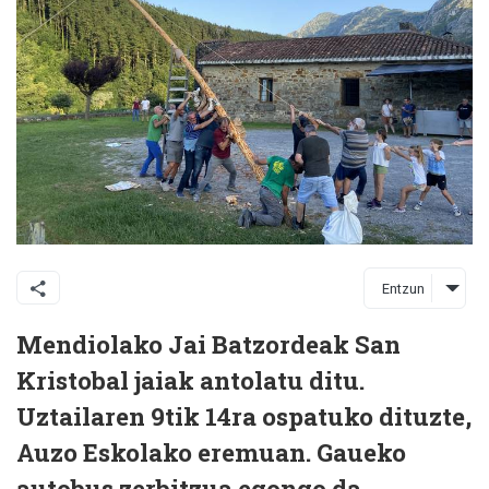
Entzun
Mendiolako Jai Batzordeak San
Kristobal jaiak antolatu ditu.
Uztailaren 9tik 14ra ospatuko dituzte,
Auzo Eskolako eremuan. Gaueko
autobus zerbitzua egongo da.