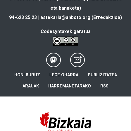
eta banaketa)
94-623 25 23 |
astekaria@anboto.org
(Erredakzioa)
Codesyntaxek garatua
HONI BURUZ
LEGE OHARRA
PUBLIZITATEA
ARAUAK
HARREMANETARAKO
RSS