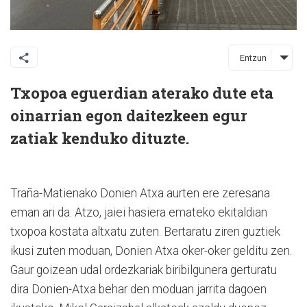
Entzun
Txopoa eguerdian aterako dute eta
oinarrian egon daitezkeen egur
zatiak kenduko dituzte.
Traña-Matienako Donien Atxa aurten ere zeresana
eman ari da. Atzo, jaiei hasiera emateko ekitaldian
txopoa kostata altxatu zuten. Bertaratu ziren guztiek
ikusi zuten moduan, Donien Atxa oker-oker gelditu zen.
Gaur goizean udal ordezkariak biribilgunera gerturatu
dira Donien-Atxa behar den moduan jarrita dagoen