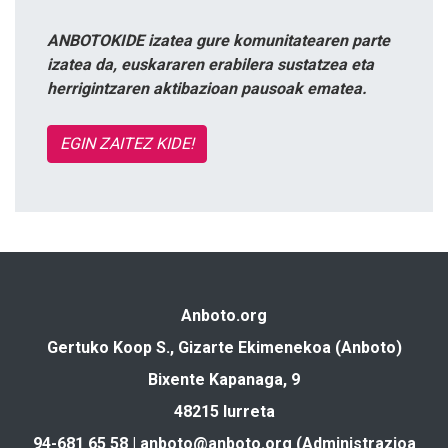
ANBOTOKIDE izatea gure komunitatearen parte
izatea da, euskararen erabilera sustatzea eta
herrigintzaren aktibazioan pausoak ematea.
EGIN ZAITEZ KIDE!
Anboto.org
Gertuko Koop S., Gizarte Ekimenekoa (Anboto)
Bixente Kapanaga, 9
48215 Iurreta
94-681 65 58 |
anboto@anboto.org
(Administrazioa