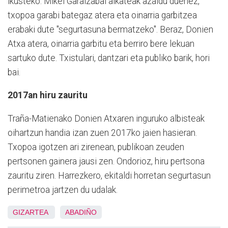
ikusteko. Mikel Garaizabal alkateak azaldu duenez,
txopoa garabi bategaz atera eta oinarria garbitzea
erabaki dute "segurtasuna bermatzeko". Beraz, Donien
Atxa atera, oinarria garbitu eta berriro bere lekuan
sartuko dute. Txistulari, dantzari eta publiko barik, hori
bai.
2017an hiru zauritu
Traña-Matienako Donien Atxaren inguruko albisteak
oihartzun handia izan zuen 2017ko jaien hasieran.
Txopoa igotzen ari zirenean, publikoan zeuden
pertsonen gainera jausi zen. Ondorioz, hiru pertsona
zauritu ziren. Harrezkero, ekitaldi horretan segurtasun
perimetroa jartzen du udalak.
GIZARTEA
ABADIÑO