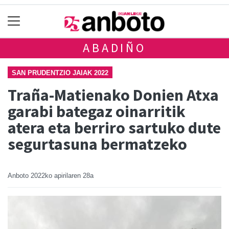
ABADIÑO
SAN PRUDENTZIO JAIAK 2022
Traña-Matienako Donien Atxa
garabi bategaz oinarritik
atera eta berriro sartuko dute
segurtasuna bermatzeko
Anboto
2022ko apirilaren 28a