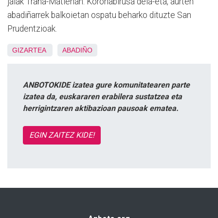
jaiak Traña-Matienan. Koronabirusa dela-eta, aurten
abadiñarrek balkoietan ospatu beharko dituzte San
Prudentzioak.
GIZARTEA
ABADIÑO
ANBOTOKIDE izatea gure komunitatearen parte
izatea da, euskararen erabilera sustatzea eta
herrigintzaren aktibazioan pausoak ematea.
EGIN ZAITEZ KIDE!