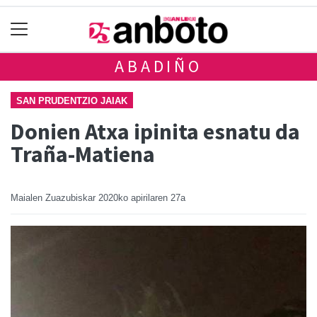
ABADIÑO
SAN PRUDENTZIO JAIAK
Donien Atxa ipinita esnatu da
Traña-Matiena
Maialen Zuazubiskar
2020ko apirilaren 27a