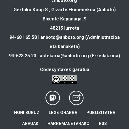
Anboto.org
Gertuko Koop S., Gizarte Ekimenekoa (Anboto)
Bixente Kapanaga, 9
48215 Iurreta
94-681 65 58 |
anboto@anboto.org
(Administrazioa
eta banaketa)
94-623 25 23 |
astekaria@anboto.org
(Erredakzioa)
Codesyntaxek garatua
HONI BURUZ
LEGE OHARRA
PUBLIZITATEA
ARAUAK
HARREMANETARAKO
RSS