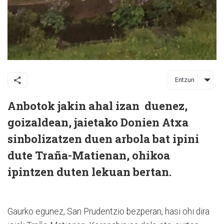
Entzun
Anbotok jakin ahal izan duenez,
goizaldean, jaietako Donien Atxa
sinbolizatzen duen arbola bat ipini
dute Traña-Matienan, ohikoa
ipintzen duten lekuan bertan.
Gaurko egunez, San Prudentzio bezperan, hasi ohi dira