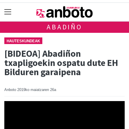
ABADIÑO
HAUTESKUNDEAK
[BIDEOA] Abadiñon
txapligoekin ospatu dute EH
Bilduren garaipena
Anboto
2019ko maiatzaren 26a