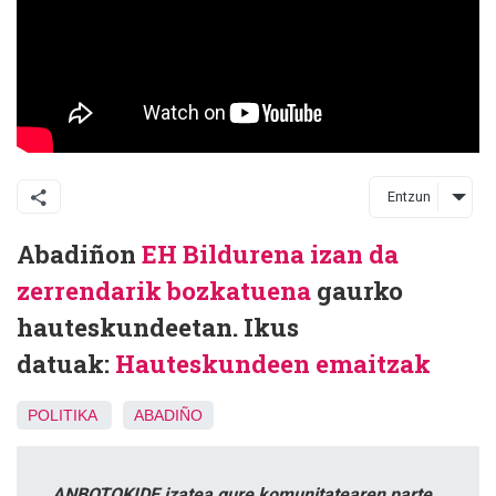
Entzun
Abadiñon
EH Bildurena izan da
zerrendarik bozkatuena
gaurko
hauteskundeetan. Ikus
datuak:
Hauteskundeen emaitzak
POLITIKA
ABADIÑO
ANBOTOKIDE izatea gure komunitatearen parte