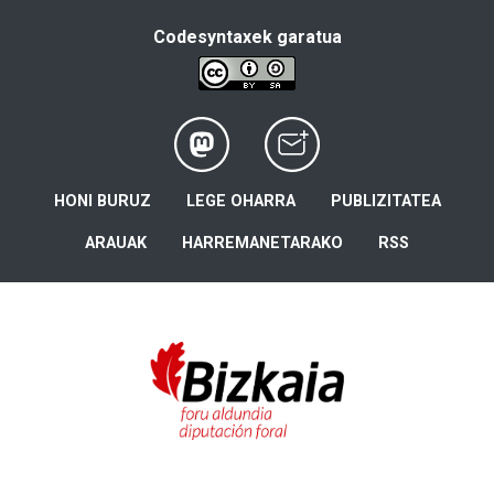
Codesyntaxek garatua
HONI BURUZ
LEGE OHARRA
PUBLIZITATEA
ARAUAK
HARREMANETARAKO
RSS