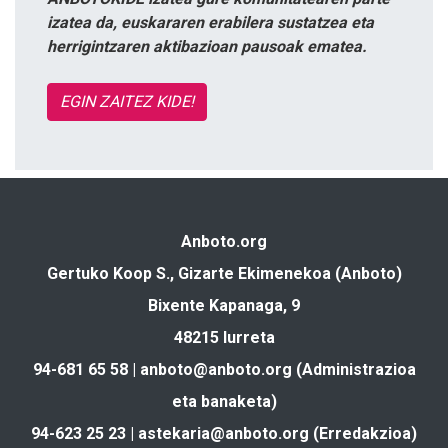
izatea da, euskararen erabilera sustatzea eta
herrigintzaren aktibazioan pausoak ematea.
EGIN ZAITEZ KIDE!
Anboto.org
Gertuko Koop S., Gizarte Ekimenekoa (Anboto)
Bixente Kapanaga, 9
48215 Iurreta
94-681 65 58 |
anboto@anboto.org
(Administrazioa
eta banaketa)
94-623 25 23 |
astekaria@anboto.org
(Erredakzioa)