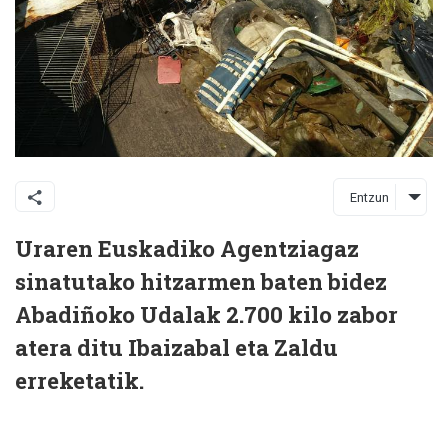
Entzun
Uraren Euskadiko Agentziagaz
sinatutako hitzarmen baten bidez
Abadiñoko Udalak 2.700 kilo zabor
atera ditu Ibaizabal eta Zaldu
erreketatik.