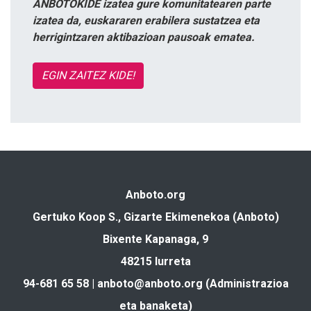
ANBOTOKIDE izatea gure komunitatearen parte
izatea da, euskararen erabilera sustatzea eta
herrigintzaren aktibazioan pausoak ematea.
EGIN ZAITEZ KIDE!
Anboto.org
Gertuko Koop S., Gizarte Ekimenekoa (Anboto)
Bixente Kapanaga, 9
48215 Iurreta
94-681 65 58 |
anboto@anboto.org
(Administrazioa
eta banaketa)