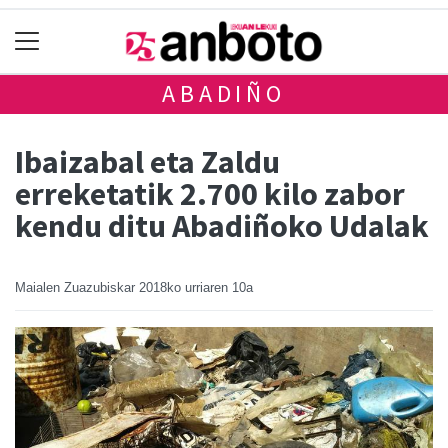
ABADIÑO
Ibaizabal eta Zaldu
erreketatik 2.700 kilo zabor
kendu ditu Abadiñoko Udalak
Maialen Zuazubiskar
2018ko urriaren 10a