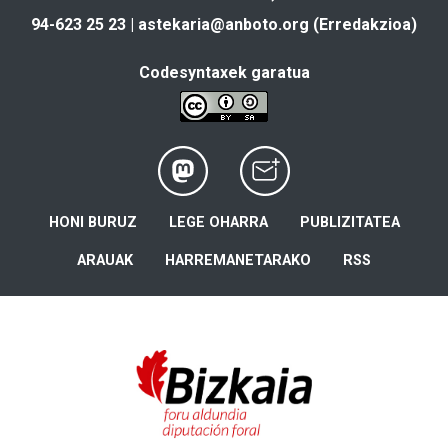
94-623 25 23 |
astekaria@anboto.org
(Erredakzioa)
Codesyntaxek garatua
HONI BURUZ
LEGE OHARRA
PUBLIZITATEA
ARAUAK
HARREMANETARAKO
RSS