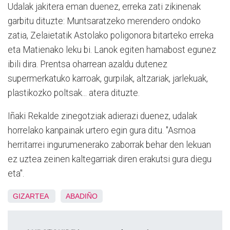
Udalak jakitera eman duenez, erreka zati zikinenak
garbitu dituzte: Muntsaratzeko merendero ondoko
zatia, Zelaietatik Astolako poligonora bitarteko erreka
eta Matienako leku bi. Lanok egiten hamabost egunez
ibili dira. Prentsa oharrean azaldu dutenez
supermerkatuko karroak, gurpilak, altzariak, jarlekuak,
plastikozko poltsak... atera dituzte.
Iñaki Rekalde zinegotziak adierazi duenez, udalak
horrelako kanpainak urtero egin gura ditu. "Asmoa
herritarrei ingurumenerako zaborrak behar den lekuan
ez uztea zeinen kaltegarriak diren erakutsi gura diegu
eta".
GIZARTEA
ABADIÑO