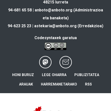
48215 Iurreta
94-681 65 58 |
anboto@anboto.org
(Administrazioa
eta banaketa)
94-623 25 23 |
astekaria@anboto.org
(Erredakzioa)
Codesyntaxek garatua
HONI BURUZ
LEGE OHARRA
PUBLIZITATEA
ARAUAK
HARREMANETARAKO
RSS