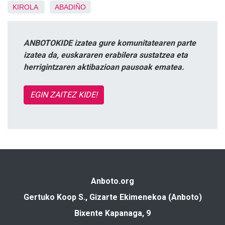
KIROLA
ABADIÑO
ANBOTOKIDE izatea gure komunitatearen parte
izatea da, euskararen erabilera sustatzea eta
herrigintzaren aktibazioan pausoak ematea.
EGIN ZAITEZ KIDE!
Anboto.org
Gertuko Koop S., Gizarte Ekimenekoa (Anboto)
Bixente Kapanaga, 9