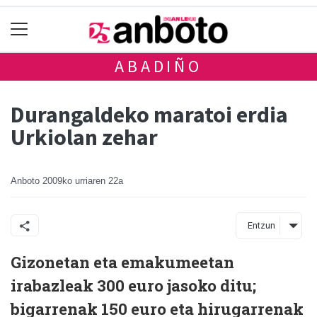
ABADIÑO
Durangaldeko maratoi erdia
Urkiolan zehar
Anboto
2009ko urriaren 22a
Entzun
Gizonetan eta emakumeetan
irabazleak 300 euro jasoko ditu;
bigarrenak 150 euro eta hirugarrenak