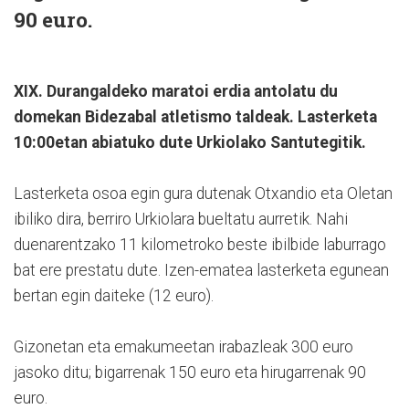
90 euro.
XIX. Durangaldeko maratoi erdia antolatu du
domekan Bidezabal atletismo taldeak. Lasterketa
10:00etan abiatuko dute Urkiolako Santutegitik.
Lasterketa osoa egin gura dutenak Otxandio eta Oletan
ibiliko dira, berriro Urkiolara bueltatu aurretik. Nahi
duenarentzako 11 kilometroko beste ibilbide laburrago
bat ere prestatu dute. Izen-ematea lasterketa egunean
bertan egin daiteke (12 euro).
Gizonetan eta emakumeetan irabazleak 300 euro
jasoko ditu; bigarrenak 150 euro eta hirugarrenak 90
euro.