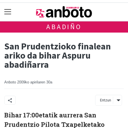
ABADIÑO
San Prudentzioko finalean
ariko da bihar Aspuru
abadiñarra
Anboto
2009ko apirilaren 30a
Entzun
Bihar 17:00etatik aurrera San
Prudentzio Pilota Txapelketako