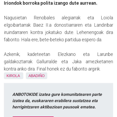
Iriondok borroka polita izango dute aurrean.
Nagusietan Renobales alegiarrak eta Loiola
elgoibartarrak Baez II.a donostiarraren eta Landiribar
iruindarraren kontra jokatuko dute. Lehenengoak dira
faborito. Hala ere, bete-beteko partidua espero da.
Azkenik, kadeteetan Elezkano eta Larunbe
galdakoztarrak Gallurralde eta Jaka amezketarren
kontra ariko dira. Final honek ez du faborito argirik.
KIROLA
ABADIÑO
ANBOTOKIDE izatea gure komunitatearen parte
izatea da, euskararen erabilera sustatzea eta
herrigintzaren aktibazioan pausoak ematea.