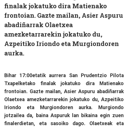
finalak jokatuko dira Matienako
frontoian. Gazte mailan, Asier Aspuru
abadiñarrak Olaetxea
amezketarrarekin jokatuko du,
Azpeitiko Iriondo eta Murgiondoren
aurka.
Bihar 17:00etatik aurrera San Prudentzio Pilota
Txapelketako finalak jokatuko dira Matienako
frontoian. Gazte mailan, Asier Aspuru abadiñarrak
Olaetxea amezketarrarekin jokatuko du, Azpeitiko
Iriondo eta Murgiondoren aurka. Murgiondo
jotzailea da, baina Aspuruk lan bikaina egin zuen
finalerdietan, eta sasoiko dago. Olaetxeak eta