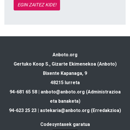
EGIN ZAITEZ KIDE!
Anboto.org
Gertuko Koop S., Gizarte Ekimenekoa (Anboto)
Bixente Kapanaga, 9
48215 Iurreta
94-681 65 58 |
anboto@anboto.org
(Administrazioa
eta banaketa)
94-623 25 23 |
astekaria@anboto.org
(Erredakzioa)
Codesyntaxek garatua