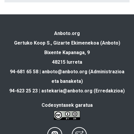
Anboto.org
Gertuko Koop S., Gizarte Ekimenekoa (Anboto)
Bixente Kapanaga, 9
48215 Iurreta
94-681 65 58 |
anboto@anboto.org
(Administrazioa
eta banaketa)
94-623 25 23 |
astekaria@anboto.org
(Erredakzioa)
Codesyntaxek garatua