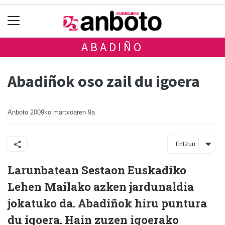
ABADIÑO
Abadiñok oso zail du igoera
Anboto
2009ko martxoaren 9a
Entzun
Larunbatean Sestaon Euskadiko
Lehen Mailako azken jardunaldia
jokatuko da. Abadiñok hiru puntura
du igoera. Hain zuzen igoerako