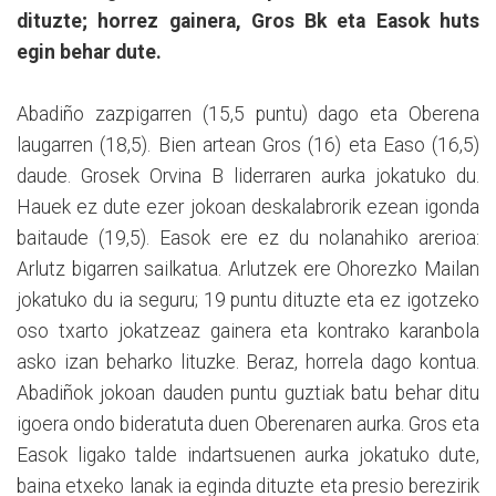
dituzte; horrez gainera, Gros Bk eta Easok huts
egin behar dute.
Abadiño zazpigarren (15,5 puntu) dago eta Oberena
laugarren (18,5). Bien artean Gros (16) eta Easo (16,5)
daude. Grosek Orvina B liderraren aurka jokatuko du.
Hauek ez dute ezer jokoan deskalabrorik ezean igonda
baitaude (19,5). Easok ere ez du nolanahiko arerioa:
Arlutz bigarren sailkatua. Arlutzek ere Ohorezko Mailan
jokatuko du ia seguru; 19 puntu dituzte eta ez igotzeko
oso txarto jokatzeaz gainera eta kontrako karanbola
asko izan beharko lituzke. Beraz, horrela dago kontua.
Abadiñok jokoan dauden puntu guztiak batu behar ditu
igoera ondo bideratuta duen Oberenaren aurka. Gros eta
Easok ligako talde indartsuenen aurka jokatuko dute,
baina etxeko lanak ia eginda dituzte eta presio berezirik