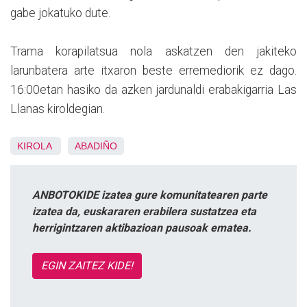
gabe jokatuko dute.
Trama korapilatsua nola askatzen den jakiteko
larunbatera arte itxaron beste erremediorik ez dago.
16:00etan hasiko da azken jardunaldi erabakigarria Las
Llanas kiroldegian.
KIROLA
ABADIÑO
ANBOTOKIDE izatea gure komunitatearen parte
izatea da, euskararen erabilera sustatzea eta
herrigintzaren aktibazioan pausoak ematea.
EGIN ZAITEZ KIDE!