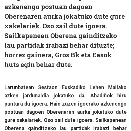
azkenengo postuan dagoen
Oberenaren aurka jokatuko dute gure
xakelariek. Oso zail dute igoera.
Sailkapenean Oberena gainditzeko
lau partidak irabazi behar dituzte;
horrez gainera, Gros Bk eta Easok
huts egin behar dute.
Larunbatean Sestaon Euskadiko Lehen Mailako
azken jardunaldia jokatuko da. Abadiñok hiru
puntura du igoera. Hain zuzen igoerako azkenengo
postuan dagoen Oberenaren aurka jokatuko dute
gure xakelariek. Oso zail dute igoera. Sailkapenean
Oberena gainditzeko lau partidak irabazi behar