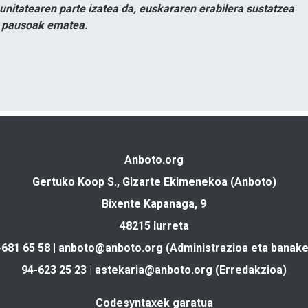
itatearen parte izatea da, euskararen erabilera sustatzea
n pausoak ematea.
Anboto.org
Gertuko Koop S., Gizarte Ekimenekoa (Anboto)
Bixente Kapanaga, 9
48215 Iurreta
-681 65 58 |
anboto@anboto.org
(Administrazioa eta banake
94-623 25 23 |
astekaria@anboto.org
(Erredakzioa)
Codesyntaxek garatua