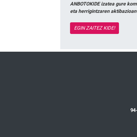
ANBOTOKIDE izatea gure komun
eta herrigintzaren aktibazioa
EGIN ZAITEZ KIDE!
94