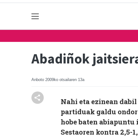
Abadiñok jaitsier
Anboto
2009ko otsailaren 13a
Nahi eta ezinean dabil
partiduak galdu ondor
hobe baten abiapuntu i
Sestaoren kontra 2,5-1