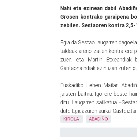
Nahi eta ezinean dabil Abadiñ
Grosen kontrako garaipena bo
zebilen. Sestaoren kontra 2,5-
Egia da Sestao laugarren dagoela 
taldeak arerio zailen kontra ere p
zuen, eta Martin Etxeandiak b
Garitaonaindiak ezin izan zuten pu
Euskadiko Lehen Mailan Abadiño 
jaisten baitira. Igo ere beste h
ditu. Laugarren sailkatua –Sesta
dute Egidazuren aurka. Gasteiztar
KIROLA
ABADIÑO