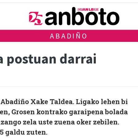
ABADIÑO
a postuan darrai
 Abadiño Xake Taldea. Ligako lehen bi
en, Grosen kontrako garaipena bolada
zango zela uste zuena oker zebilen.
,5 galdu zuten.