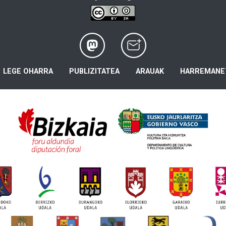
LEGE OHARRA
PUBLIZITATEA
ARAUAK
HARREMANE