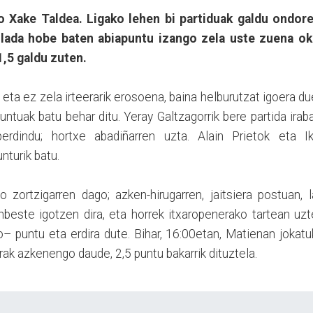
o Xake Taldea. Ligako lehen bi partiduak galdu ondore
lada hobe baten abiapuntu izango zela uste zuena ok
1,5 galdu zuten.
eta ez zela irteerarik erosoena, baina helburutzat igoera d
untuak batu behar ditu. Yeray Galtzagorrik bere partida irab
erdindu; hortxe abadiñarren uzta. Alain Prietok eta Ik
nturik batu.
zortzigarren dago; azken-hirugarren, jaitsiera postuan, 
ainbeste igotzen dira, eta horrek itxaropenerako tartean uz
o– puntu eta erdira dute. Bihar, 16:00etan, Matienan jokat
rak azkenengo daude, 2,5 puntu bakarrik dituztela.