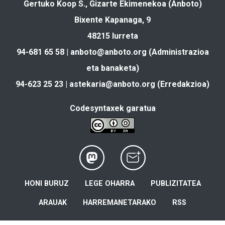
Gertuko Koop S., Gizarte Ekimenekoa (Anboto)
Bixente Kapanaga, 9
48215 Iurreta
94-681 65 58 |
anboto@anboto.org
(Administrazioa
eta banaketa)
94-623 25 23 |
astekaria@anboto.org
(Erredakzioa)
Codesyntaxek garatua
HONI BURUZ
LEGE OHARRA
PUBLIZITATEA
ARAUAK
HARREMANETARAKO
RSS