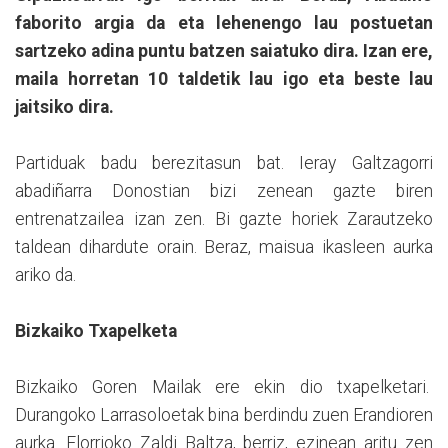
faborito argia da eta lehenengo lau postuetan
sartzeko adina puntu batzen saiatuko dira. Izan ere,
maila horretan 10 taldetik lau igo eta beste lau
jaitsiko dira.
Partiduak badu berezitasun bat. Ieray Galtzagorri
abadiñarra Donostian bizi zenean gazte biren
entrenatzailea izan zen. Bi gazte horiek Zarautzeko
taldean dihardute orain. Beraz, maisua ikasleen aurka
ariko da.
Bizkaiko Txapelketa
Bizkaiko Goren Mailak ere ekin dio txapelketari.
Durangoko Larrasoloetak bina berdindu zuen Erandioren
aurka. Elorrioko Zaldi Baltza, berriz, ezinean aritu zen