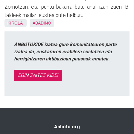
Zornotzan, eta puntu bakarra batu ahal izan zuen. Bi
taldeek mailari eustea dute helburu.
KIROLA
ABADIÑO
ANBOTOKIDE izatea gure komunitatearen parte
izatea da, euskararen erabilera sustatzea eta
herrigintzaren aktibazioan pausoak ematea.
EGIN ZAITEZ KIDE!
Anboto.org