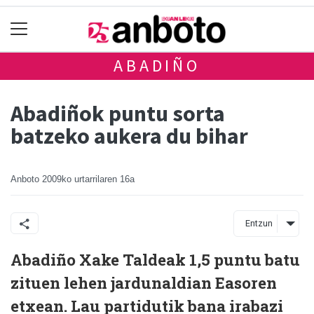
ABADIÑO
Abadiñok puntu sorta
batzeko aukera du bihar
Anboto
2009ko urtarrilaren 16a
Entzun
Abadiño Xake Taldeak 1,5 puntu batu
zituen lehen jardunaldian Easoren
etxean. Lau partidutik bana irabazi