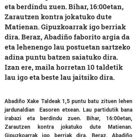
eta berdindu zuen. Bihar, 16:00etan,
Zarautzen kontra jokatuko dute
Matienan. Gipuzkoarrak igo berriak
dira. Beraz, Abadiño faborito argia da
eta lehenengo lau postuetan sartzeko
adina puntu batzen saiatuko dira.
Izan ere, maila horretan 10 taldetik
lau igo eta beste lau jaitsiko dira.
Abadiño Xake Taldeak 1,5 puntu batu zituen lehen
jardunaldian Easoren etxean. Lau partidutik bana
irabazi eta berdindu zuen. Bihar, 16:00etan,
Zarautzen kontra jokatuko dute Matienan.
Gipuzkoarrak igo berriak dira. Beraz, Abadiño