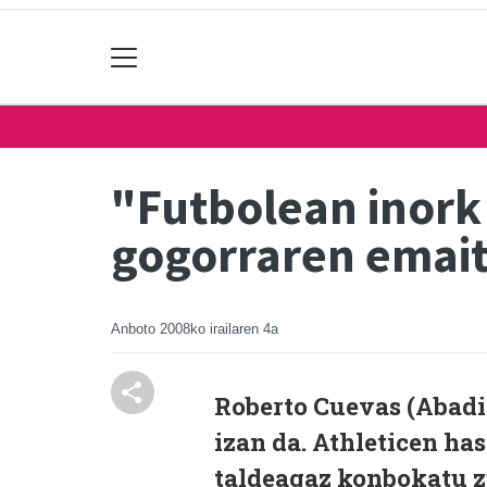
"Futbolean inork 
gogorraren emait
Anboto
2008ko irailaren 4a
Roberto Cuevas (Abadi
izan da. Athleticen ha
taldeagaz konbokatu z