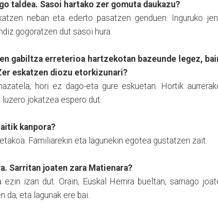
go taldea. Sasoi hartako zer gomuta daukazu?
 jokatzen neban eta ederto pasatzen genduen. Inguruko je
ndiz gogoratzen dut sasoi hura.
ten gabiltza erreterioa hartzekotan bazeunde legez, bai
 Zer eskatzen diozu etorkizunari?
nazatela, hori ez dago-eta gure eskuetan. Hortik aurrera
 luzero jokatzea espero dut.
aitik kanpora?
ietakoa. Familiarekin eta lagunekin egotea gustatzen zait.
a. Sarritan joaten zara Matienara?
 ezin izan dut. Orain, Euskal Herrira bueltan, sarriago joa
n da, eta lagunak ere bai.