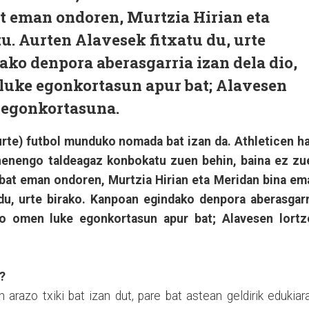
at eman ondoren, Murtzia Hirian eta
. Aurten Alavesek fitxatu du, urte
ko denpora aberasgarria izan dela dio,
luke egonkortasun apur bat; Alavesen
n egonkortasuna.
rte) futbol munduko nomada bat izan da. Athleticen ha
ehenengo taldeagaz konbokatu zuen behin, baina ez zu
 bat eman ondoren, Murtzia Hirian eta Meridan bina em
 du, urte birako. Kanpoan egindako denpora aberasgarr
ko omen luke egonkortasun apur bat; Alavesen lortz
?
arazo txiki bat izan dut, pare bat astean geldirik edukiar