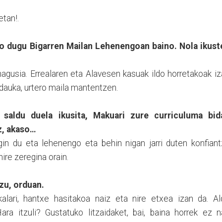
etan!.
go dugu Bigarren Mailan Lehenengoan baino. Nola ikust
agusia. Errealaren eta Alavesen kasuak ildo horretakoak i
la dauka, urtero maila mantentzen.
 saldu duela ikusita, Makuari zure curriculuma bida
z, akaso…
in du eta lehenengo eta behin nigan jarri duten konfiant
nire zeregina orain.
zu, orduan.
kalari, hantxe hasitakoa naiz eta nire etxea izan da. Al
ara itzuli? Gustatuko litzaidaket, bai, baina horrek ez 