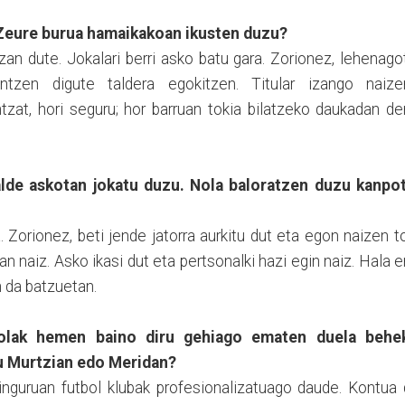
. Zeure burua hamaikakoan ikusten duzu?
zan dute. Jokalari berri asko batu gara. Zorionez, lehenago
tzen digute taldera egokitzen. Titular izango naize
tzat, hori seguru; hor barruan tokia bilatzeko daukadan d
alde askotan jokatu duzu. Nola baloratzen duzu kanpot
. Zorionez, beti jende jatorra aurkitu dut eta egon naizen t
n naiz. Asko ikasi dut eta pertsonalki hazi egin naiz. Hala e
 da batzuetan.
bolak hemen baino diru gehiago ematen duela behe
zu Murtzian edo Meridan?
nguruan futbol klubak profesionalizatuago daude. Kontua 