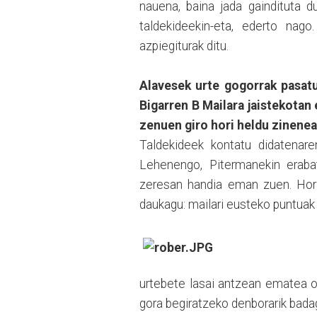
nauena, baina jada gaindituta d
taldekideekin-eta, ederto nago
azpiegiturak ditu.
Alavesek urte gogorrak pasatu
Bigarren B Mailara jaistekotan
zenuen giro hori heldu zinene
Taldekideek kontatu didatenare
Lehenengo, Pitermanekin erabat
zeresan handia eman zuen. Hori 
daukagu: mailari eusteko puntuak 
urtebete lasai antzean ematea ond
gora begiratzeko denborarik bada