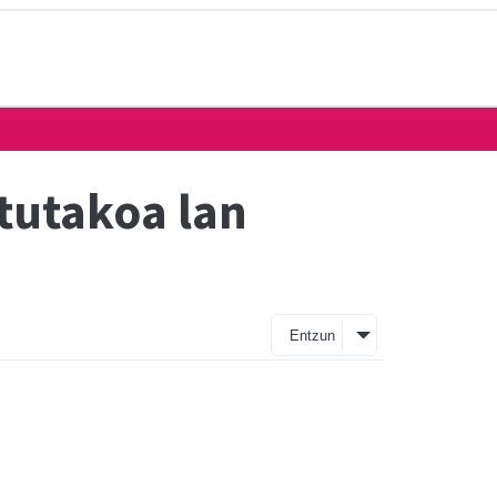
rtutakoa lan
Entzun