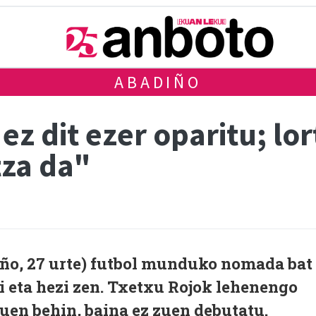
ABADIÑO
ez dit ezer oparitu; lo
za da"
ño, 27 urte) futbol munduko nomada bat
si eta hezi zen. Txetxu Rojok lehenengo
uen behin, baina ez zuen debutatu.