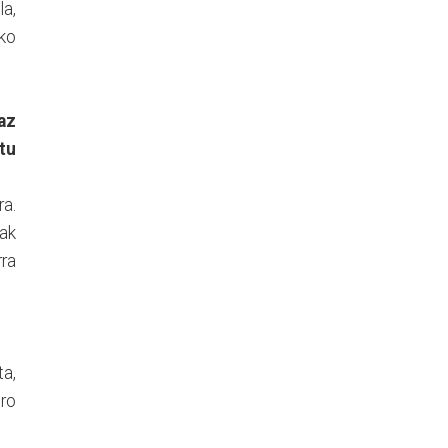
la,
ko
az
tu
a.
ak
ra
ta,
ero