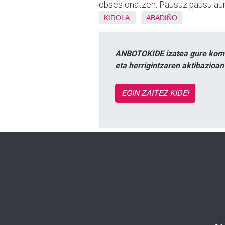
obsesionatzen. Pausuz pausu aur
KIROLA
ABADIÑO
ANBOTOKIDE izatea gure komun
eta herrigintzaren aktibazioa
EGIN ZAITEZ KIDE!