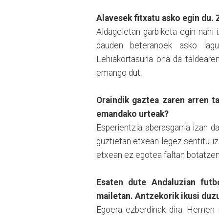
Alavesek fitxatu asko egin du
Aldageletan garbiketa egin nahi i
dauden beteranoek asko lagun
Lehiakortasuna ona da taldearen
emango dut.
Oraindik gaztea zaren arren t
emandako urteak?
Esperientzia aberasgarria izan da
guztietan etxean legez sentitu iza
etxean ez egotea faltan botatzen
Esaten dute Andaluzian fut
mailetan. Antzekorik ikusi du
Egoera ezberdinak dira. Hemen i