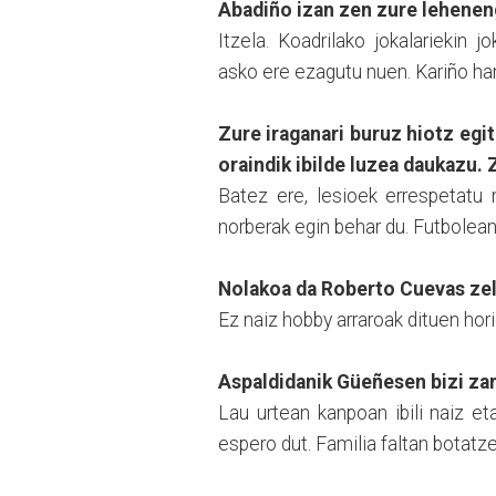
Abadiño izan zen zure lehenen
Itzela. Koadrilako jokalariekin
asko ere ezagutu nuen. Kariño ha
Zure iraganari buruz hiotz egi
oraindik ibilde luzea daukazu.
Batez ere, lesioek errespetatu 
norberak egin behar du. Futbolean
Nolakoa da Roberto Cuevas zel
Ez naiz hobby arraroak dituen hor
Aspaldidanik Güeñesen bizi zar
Lau urtean kanpoan ibili naiz eta
espero dut. Familia faltan botatze