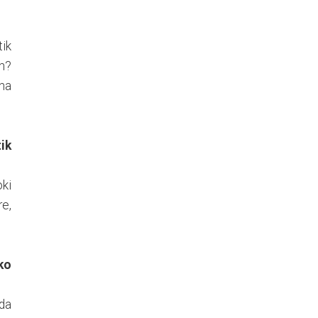
tik
n?
ena
ik
oki
re,
ko
da