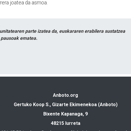
rera joatea da asmoa.
itatearen parte izatea da, euskararen erabilera sustatzea
n pausoak ematea.
Anboto.org
Gertuko Koop S., Gizarte Ekimenekoa (Anboto)
Bixente Kapanaga, 9
48215 Iurreta