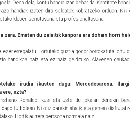
oela. Dena dela, kontu handia izan behar da. Kantitate hand
arazo handiak izaten dira soldatak kobratzeko orduan. Nik
uotako kluben seriotasuna eta profesionaltasuna.
ia zara. Ematen du zelaitik kanpora ere dohain horri hel
a ezer erregalatu. Lortutako guztia gogor borrokatuta lortu d
bizio handikoa naiz eta ez naiz geldituko. Alavesen dauka
telako irudia ikusten dugu: Mercedesarena. Ilargi
a ere, ezta?
stiano Ronaldo ikusi eta uste du jokalari denekin berd
dago futbolean. Ni ofizioarekin ahalik eta gehien disfrutat
dalako. Hortik aurrera pertsona normala naiz.