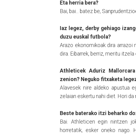
Eta herria bera?
Bai, bai... batez be, Sanprudentzio
Iaz legez, derby gehiago izan
duzu euskal futbola?
Arazo ekonomikoak dira arrazoi n
dira. Eibarrek, berriz, meritu itze
Athleticek Aduriz Mallorcara
zenion? Neguko fitxaketa lege
Alavesek nire aldeko apustua eg
zelaian eskertu nahi diet. Hori da 
Beste baterako itzi beharko do
Bai. Athleticen egin nintzen jo
horretatik, esker oneko nago. H