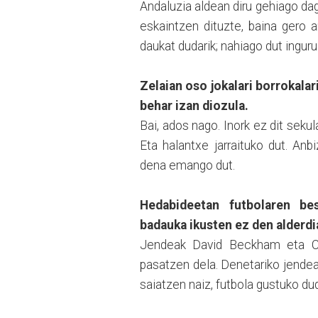
Andaluzia aldean diru gehiago dag
eskaintzen dituzte, baina gero 
daukat dudarik; nahiago dut ingur
Zelaian oso jokalari borrokalar
behar izan diozula.
Bai, ados nago. Inork ez dit sekul
Eta halantxe jarraituko dut. An
dena emango dut.
Hedabideetan futbolaren bes
badauka ikusten ez den alderdi
Jendeak David Beckham eta Cri
pasatzen dela. Denetariko jendea 
saiatzen naiz, futbola gustuko du