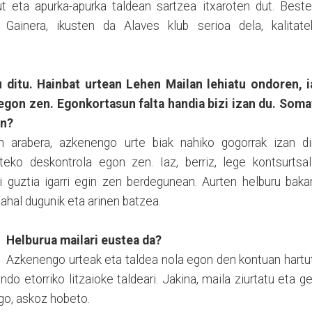
ut eta apurka-apurka taldean sartzea itxaroten dut. Beste
. Gainera, ikusten da Alaves klub serioa dela, kalitate
 ditu. Hainbat urtean Lehen Mailan lehiatu ondoren, i
 egon zen. Egonkortasun falta handia bizi izan du. Soma
an?
n arabera, azkenengo urte biak nahiko gogorrak izan dir
eko deskontrola egon zen. Iaz, berriz, lege kontsurtsal
guztia igarri egin zen berdegunean. Aurten helburu bakar
ahal dugunik eta arinen batzea.
Helburua mailari eustea da?
Azkenengo urteak eta taldea nola egon den kontuan hartu
o etorriko litzaioke taldeari. Jakina, maila ziurtatu eta g
go, askoz hobeto.