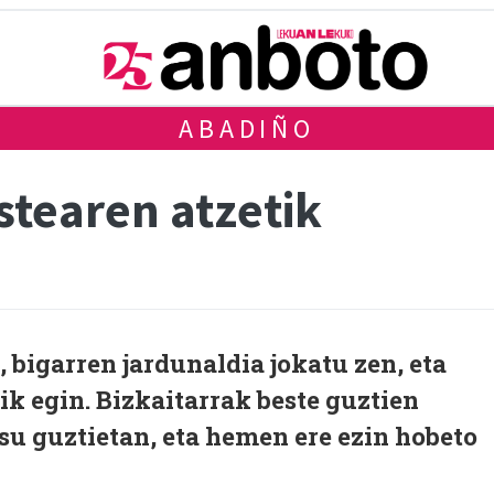
ABADIÑO
stearen atzetik
, bigarren jardunaldia jokatu zen, eta
k egin. Bizkaitarrak beste guztien
isu guztietan, eta hemen ere ezin hobeto