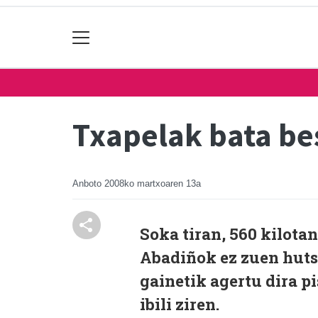
Txapelak bata be
Anboto
2008ko martxoaren 13a
Soka tiran, 560 kilotan
Abadiñok ez zuen hutsi
gainetik agertu dira p
ibili ziren.