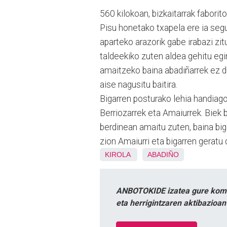
560 kilokoan, bizkaitarrak faborit
Pisu honetako txapela ere ia segur
aparteko arazorik gabe irabazi zit
taldeekiko zuten aldea gehitu egi
amaitzeko baina abadiñarrek ez du
aise nagusitu baitira.
Bigarren posturako lehia handiag
Berriozarrek eta Amaiurrek. Biek 
berdinean amaitu zuten, baina big
zion Amaiurri eta bigarren geratu 
KIROLA
ABADIÑO
ANBOTOKIDE izatea gure komun
eta herrigintzaren aktibazioa