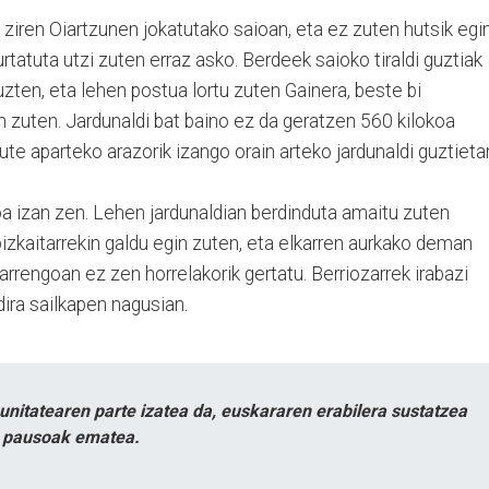
o ziren Oiartzunen jokatutako saioan, eta ez zuten hutsik egin
tatuta utzi zuten erraz asko. Berdeek saioko tiraldi guztiak
uzten, eta lehen postua lortu zuten Gainera, beste bi
n zuten. Jardunaldi bat baino ez da geratzen 560 kilokoa
te aparteko arazorik izango orain arteko jardunaldi guztieta
oa izan zen. Lehen jardunaldian berdinduta amaitu zuten
bizkaitarrekin galdu egin zuten, eta elkarren aurkako deman
arrengoan ez zen horrelakorik gertatu. Berriozarrek irabazi
dira sailkapen nagusian.
itatearen parte izatea da, euskararen erabilera sustatzea
n pausoak ematea.