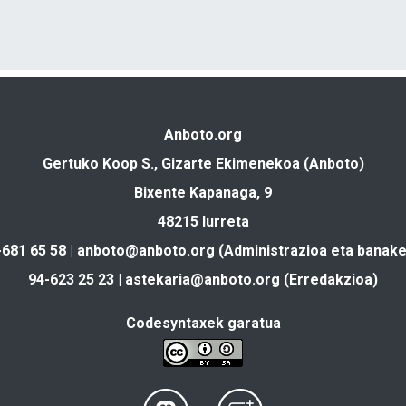
Anboto.org
Gertuko Koop S., Gizarte Ekimenekoa (Anboto)
Bixente Kapanaga, 9
48215 Iurreta
-681 65 58 |
anboto@anboto.org
(Administrazioa eta banake
94-623 25 23 |
astekaria@anboto.org
(Erredakzioa)
Codesyntaxek garatua