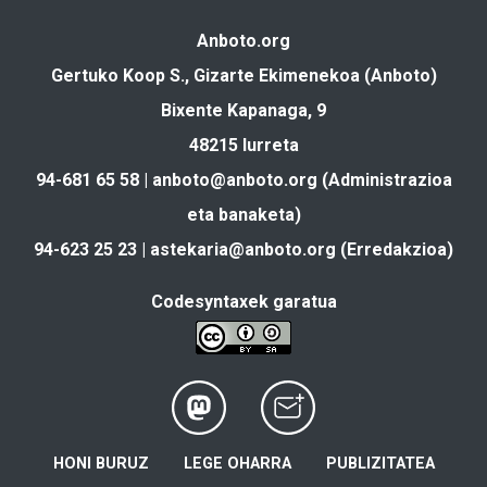
Anboto.org
Gertuko Koop S., Gizarte Ekimenekoa (Anboto)
Bixente Kapanaga, 9
48215 Iurreta
94-681 65 58 |
anboto@anboto.org
(Administrazioa
eta banaketa)
94-623 25 23 |
astekaria@anboto.org
(Erredakzioa)
Codesyntaxek garatua
HONI BURUZ
LEGE OHARRA
PUBLIZITATEA