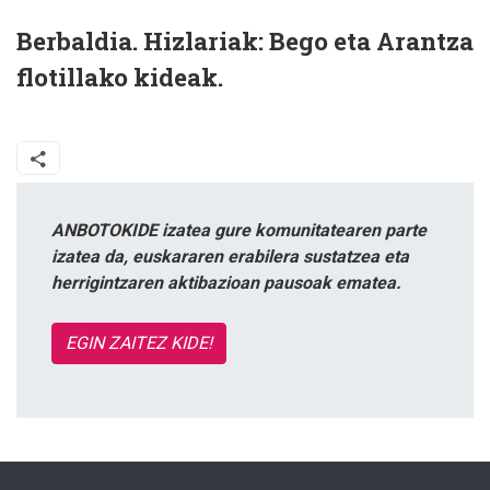
Berbaldia. Hizlariak: Bego eta Arantza
flotillako kideak.
ANBOTOKIDE izatea gure komunitatearen parte
izatea da, euskararen erabilera sustatzea eta
herrigintzaren aktibazioan pausoak ematea.
EGIN ZAITEZ KIDE!