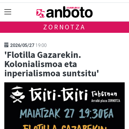
ZORNOTZA
2026/05/27
19:00
'Flotilla Gazarekin.
Kolonialismoa eta
inperialismoa suntsitu'