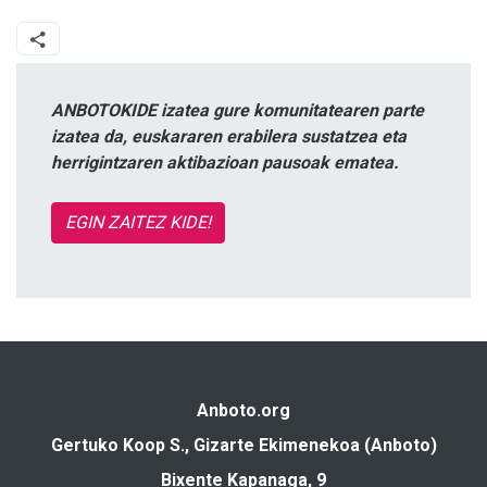
ANBOTOKIDE izatea gure komunitatearen parte
izatea da, euskararen erabilera sustatzea eta
herrigintzaren aktibazioan pausoak ematea.
EGIN ZAITEZ KIDE!
Anboto.org
Gertuko Koop S., Gizarte Ekimenekoa (Anboto)
Bixente Kapanaga, 9