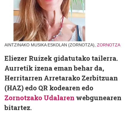
AINTZINAKO MUSIKA ESKOLAN (ZORNOTZA),
ZORNOTZA
Eliezer Ruízek gidatutako tailerra.
Aurretik izena eman behar da,
Herritarren Arretarako Zerbitzuan
(HAZ) edo QR kodearen edo
Zornotzako Udalaren
webgunearen
bitartez.