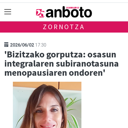
ZORNOTZA
2026/06/02
17:30
'Bizitzako gorputza: osasun
integralaren subiranotasuna
menopausiaren ondoren'