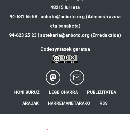
48215 Iurreta
94-681 65 58 |
anboto@anboto.org
(Administrazioa
eta banaketa)
94-623 25 23 |
astekaria@anboto.org
(Erredakzioa)
Codesyntaxek garatua
HONI BURUZ
LEGE OHARRA
PUBLIZITATEA
ARAUAK
HARREMANETARAKO
RSS