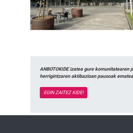
ANBOTOKIDE izatea gure komunitatearen par
herrigintzaren aktibazioan pausoak ematea
EGIN ZAITEZ KIDE!