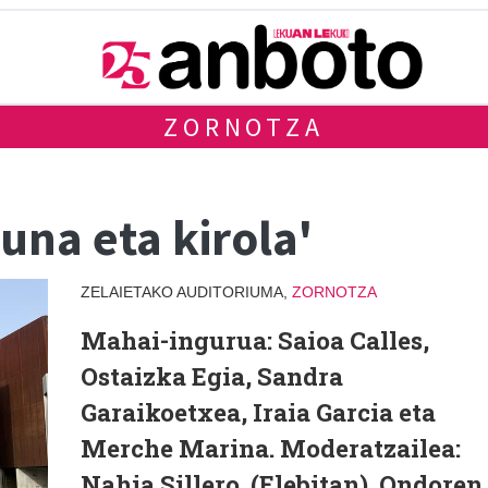
ZORNOTZA
na eta kirola'
ZELAIETAKO AUDITORIUMA,
ZORNOTZA
Mahai-ingurua: Saioa Calles,
Ostaizka Egia, Sandra
Garaikoetxea, Iraia Garcia eta
Merche Marina. Moderatzailea:
Nahia Sillero. (Elebitan). Ondoren