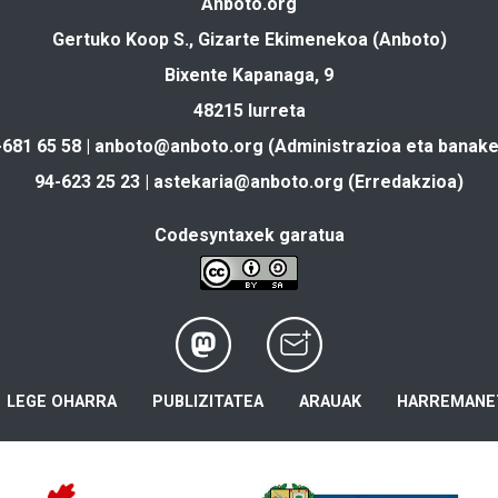
Anboto.org
Gertuko Koop S., Gizarte Ekimenekoa (Anboto)
Bixente Kapanaga, 9
48215 Iurreta
-681 65 58 |
anboto@anboto.org
(Administrazioa eta banake
94-623 25 23 |
astekaria@anboto.org
(Erredakzioa)
Codesyntaxek garatua
LEGE OHARRA
PUBLIZITATEA
ARAUAK
HARREMANE