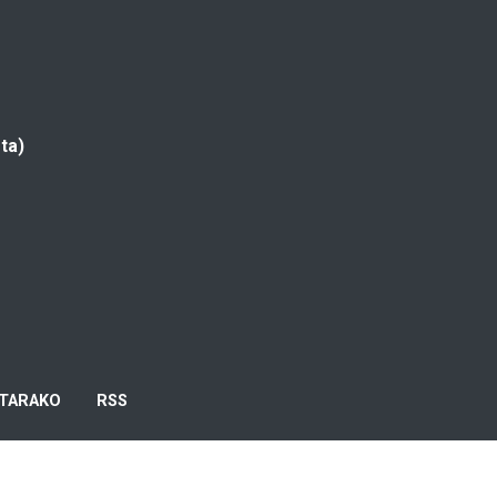
ta)
TARAKO
RSS