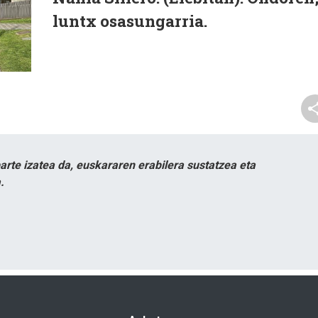
luntx osasungarria.
te izatea da, euskararen erabilera sustatzea eta
.