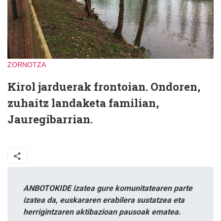
ZORNOTZA
Kirol jarduerak frontoian. Ondoren,
zuhaitz landaketa familian,
Jauregibarrian.
ANBOTOKIDE izatea gure komunitatearen parte
izatea da, euskararen erabilera sustatzea eta
herrigintzaren aktibazioan pausoak ematea.