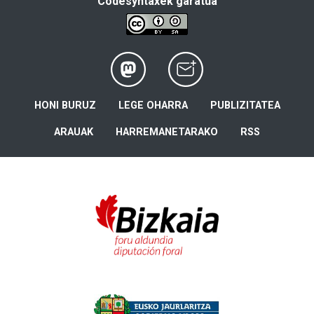
Codesyntaxek garatua
HONI BURUZ
LEGE OHARRA
PUBLIZITATEA
ARAUAK
HARREMANETARAKO
RSS