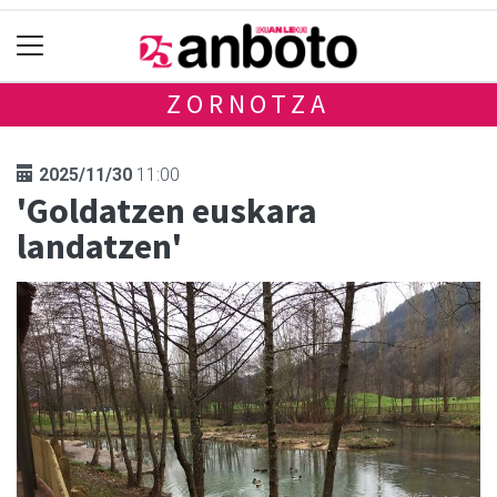
ZORNOTZA
2025/11/30
11:00
'Goldatzen euskara
landatzen'