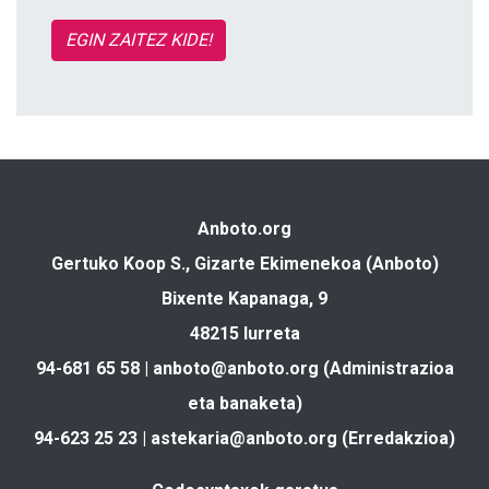
EGIN ZAITEZ KIDE!
Anboto.org
Gertuko Koop S., Gizarte Ekimenekoa (Anboto)
Bixente Kapanaga, 9
48215 Iurreta
94-681 65 58 |
anboto@anboto.org
(Administrazioa
eta banaketa)
94-623 25 23 |
astekaria@anboto.org
(Erredakzioa)