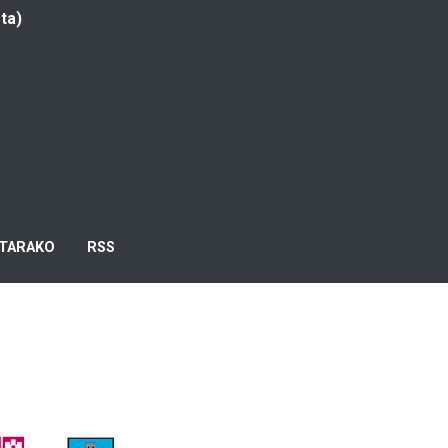
ta)
TARAKO
RSS