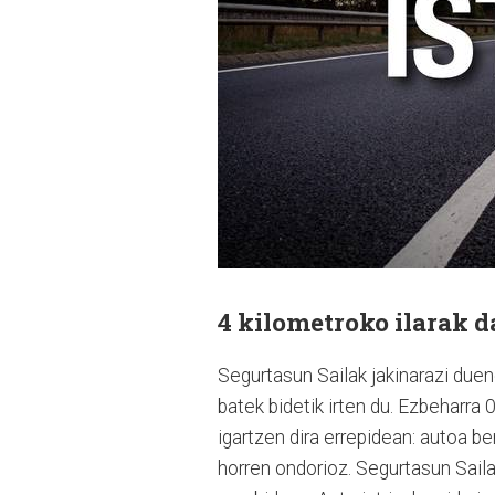
4 kilometroko ilarak 
Segurtasun Sailak jakinarazi duen
batek bidetik irten du. Ezbeharra 
igartzen dira errepidean: autoa ber
horren ondorioz. Segurtasun Sail