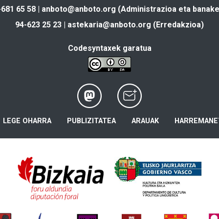
-681 65 58 |
anboto@anboto.org
(Administrazioa eta banake
94-623 25 23 |
astekaria@anboto.org
(Erredakzioa)
Codesyntaxek garatua
LEGE OHARRA
PUBLIZITATEA
ARAUAK
HARREMANE