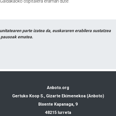
a Galdakaoko ospitalera eraman dute.
itatearen parte izatea da, euskararen erabilera sustatzea
n pausoak ematea.
Anboto.org
Gertuko Koop S., Gizarte Ekimenekoa (Anboto)
Bixente Kapanaga, 9
48215 Iurreta