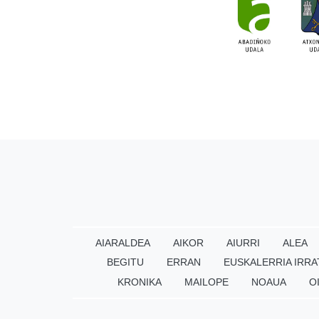
AIARALDEA
AIKOR
AIURRI
ALEA
BEGITU
ERRAN
EUSKALERRIA IRRA
KRONIKA
MAILOPE
NOAUA
O