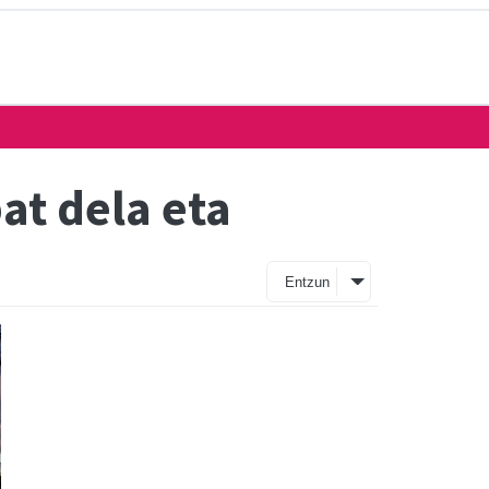
bat dela eta
Entzun