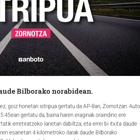
daude Bilborako norabidean.
ez, goiz honetan istripua gertatu da AP-8an, Zornotzan. Aut
05:45ean gertatu da, baina haren eraginak oraindino ere
tatik erretiratzeko lanetan dabiltza, eta errei bi itxita daude
aren esanetan 4 kilometroko ilarak daude Bilborako