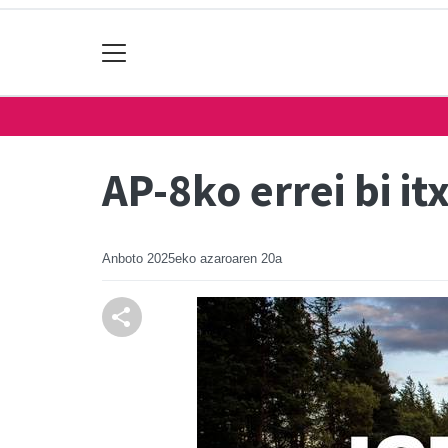
AP-8ko errei bi it
Anboto
2025eko azaroaren 20a