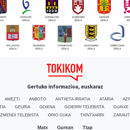
Gertuko informazioa, euskaraz
AMEZTI
ANBOTO
ANTXETA IRRATIA
ATARIA
AZP
TIA
GEURIA
GOIENA
GOIERRI TELEBISTA
GUAIXE
IZMENDI TELEBISTA
ORIO GUKA
TXINTXARRI
ZARAUT
Matx
Gurean
Ttap