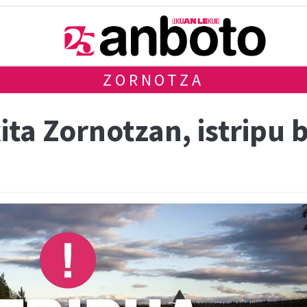
ZORNOTZA
xita Zornotzan, istripu 