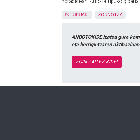
norabidean. Auto iatripuko gidari
ISTRIPUAK
ZORNOTZA
ANBOTOKIDE izatea gure komun
eta herrigintzaren aktibazioa
EGIN ZAITEZ KIDE!