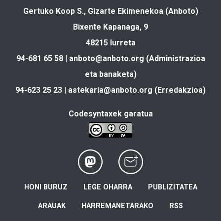
Gertuko Koop S., Gizarte Ekimenekoa (Anboto)
Bixente Kapanaga, 9
48215 Iurreta
94-681 65 58 |
anboto@anboto.org
(Administrazioa
eta banaketa)
94-623 25 23 |
astekaria@anboto.org
(Erredakzioa)
Codesyntaxek garatua
HONI BURUZ
LEGE OHARRA
PUBLIZITATEA
ARAUAK
HARREMANETARAKO
RSS