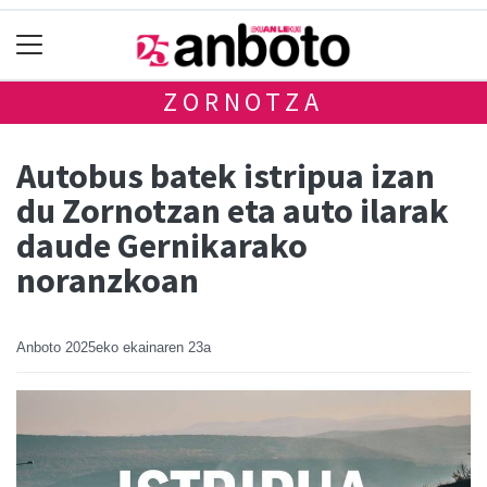
ZORNOTZA
Autobus batek istripua izan
du Zornotzan eta auto ilarak
daude Gernikarako
noranzkoan
Anboto
2025eko ekainaren 23a