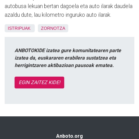
autobusa lekuan bertan dagoela eta auto ilarak daudela
azaldu dute, lau kilometro inguruko auto ilarak.
ISTRIPUAK
ZORNOTZA
ANBOTOKIDE izatea gure komunitatearen parte
izatea da, euskararen erabilera sustatzea eta
herrigintzaren aktibazioan pausoak ematea.
EGIN ZAITEZ KIDE!
Anboto.org