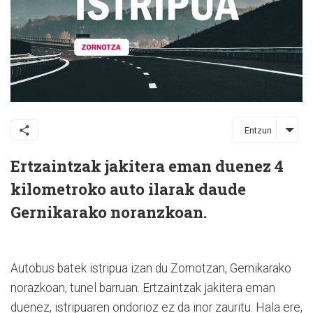
Entzun
Ertzaintzak jakitera eman duenez 4
kilometroko auto ilarak daude
Gernikarako noranzkoan.
Autobus batek istripua izan du Zornotzan, Gernikarako
norazkoan, tunel barruan. Ertzaintzak jakitera eman
duenez, istripuaren ondorioz ez da inor zauritu. Hala ere,