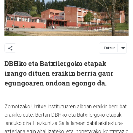
Entzun
DBHko eta Batxilergoko etapak
izango dituen eraikin berria gaur
egungoaren ondoan egongo da.
Zornotzako Urritxe institutuaren alboan eraikin berri bat
eraikiko dute. Bertan DBHko eta Batxilergoko etapak
landuko dira. Hezkuntza Saila lanean dabil arkitektura-
azterlana egin ahal izateko, eta, horretarako, kontratazio