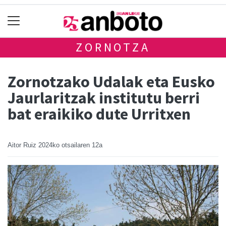
ZORNOTZA
Zornotzako Udalak eta Eusko
Jaurlaritzak institutu berri
bat eraikiko dute Urritxen
Aitor Ruiz
2024ko otsailaren 12a