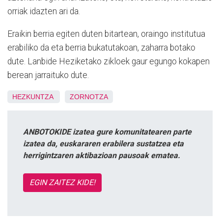
orriak idazten ari da.
Eraikin berria egiten duten bitartean, oraingo institutua
erabiliko da eta berria bukatutakoan, zaharra botako
dute. Lanbide Heziketako zikloek gaur egungo kokapen
berean jarraituko dute.
HEZKUNTZA
ZORNOTZA
ANBOTOKIDE izatea gure komunitatearen parte
izatea da, euskararen erabilera sustatzea eta
herrigintzaren aktibazioan pausoak ematea.
EGIN ZAITEZ KIDE!