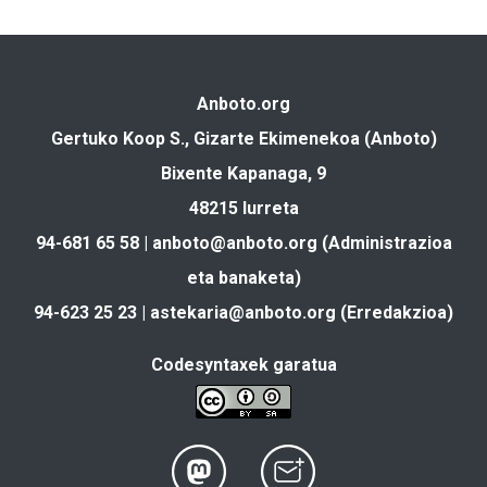
Anboto.org
Gertuko Koop S., Gizarte Ekimenekoa (Anboto)
Bixente Kapanaga, 9
48215 Iurreta
94-681 65 58 |
anboto@anboto.org
(Administrazioa
eta banaketa)
94-623 25 23 |
astekaria@anboto.org
(Erredakzioa)
Codesyntaxek garatua