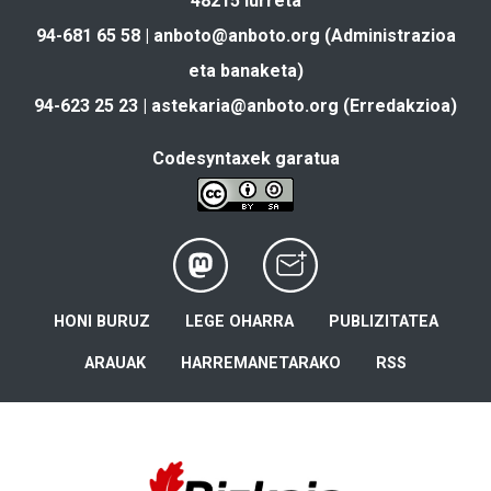
48215 Iurreta
94-681 65 58 |
anboto@anboto.org
(Administrazioa
eta banaketa)
94-623 25 23 |
astekaria@anboto.org
(Erredakzioa)
Codesyntaxek garatua
HONI BURUZ
LEGE OHARRA
PUBLIZITATEA
ARAUAK
HARREMANETARAKO
RSS