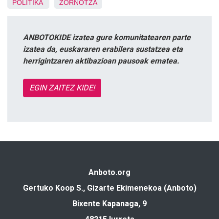
POLITIKA
ZORNOTZA
ANBOTOKIDE izatea gure komunitatearen parte
izatea da, euskararen erabilera sustatzea eta
herrigintzaren aktibazioan pausoak ematea.
EGIN ZAITEZ KIDE!
Anboto.org
Gertuko Koop S., Gizarte Ekimenekoa (Anboto)
Bixente Kapanaga, 9