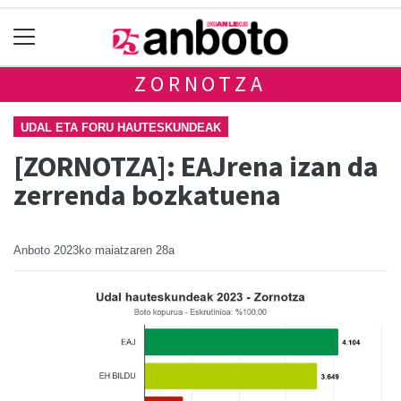
ZORNOTZA
UDAL ETA FORU HAUTESKUNDEAK
[ZORNOTZA]: EAJrena izan da
zerrenda bozkatuena
Anboto
2023ko maiatzaren 28a