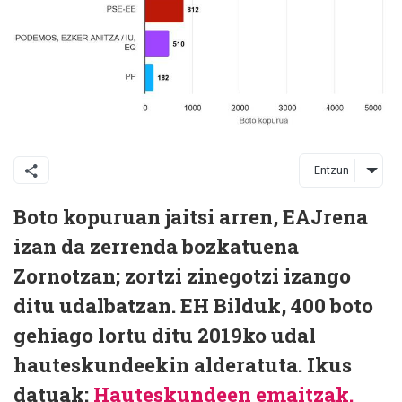
Entzun
Boto kopuruan jaitsi arren, EAJrena
izan da zerrenda bozkatuena
Zornotzan; zortzi zinegotzi izango
ditu udalbatzan. EH Bilduk, 400 boto
gehiago lortu ditu 2019ko udal
hauteskundeekin alderatuta. Ikus
datuak:
Hauteskundeen emaitzak.