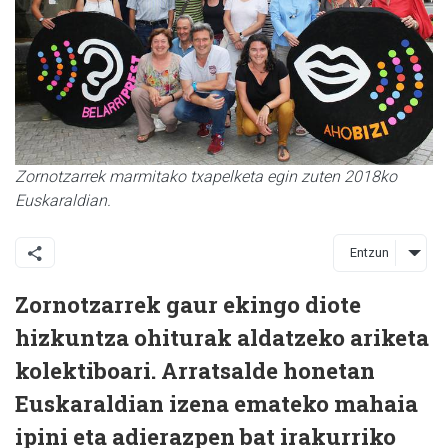
Zornotzarrek marmitako txapelketa egin zuten 2018ko
Euskaraldian.
Entzun
Zornotzarrek gaur ekingo diote
hizkuntza ohiturak aldatzeko ariketa
kolektiboari. Arratsalde honetan
Euskaraldian izena emateko mahaia
ipini eta adierazpen bat irakurriko