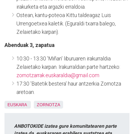
irakurketa eta argazki erraldoia.
Ostean, kantu-poteoa Kittu taldeagaz Luis
Urrengoetxea kaletik. (Eguraldi txarra balego,
Zelaietako karpan).
Abenduak 3, zapatua
10:30 - 13:30 'Miñan' liburuaren irakurraldia
Zelaietako karpan. Irakurraldian parte hartzeko:
zornotzarrak.euskaraldia@gmail.com
17:30 'Batetik bestera' haur antzerkia Zornotza
aretoan.
EUSKARA
ZORNOTZA
ANBOTOKIDE izatea gure komunitatearen parte
izatea da, euskararen erabilera sustatzea eta