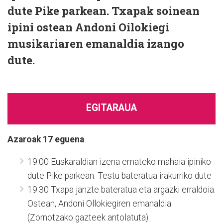
dute Pike parkean. Txapak soinean
ipini ostean Andoni Oilokiegi
musikariaren emanaldia izango
dute.
EGITARAUA
Azaroak 17 eguena
19:00 Euskaraldian izena emateko mahaia ipiniko
dute Pike parkean. Testu bateratua irakurriko dute
19:30 Txapa janzte bateratua eta argazki erraldoia.
Ostean, Andoni Ollokiegiren emanaldia
(Zornotzako gazteek antolatuta).