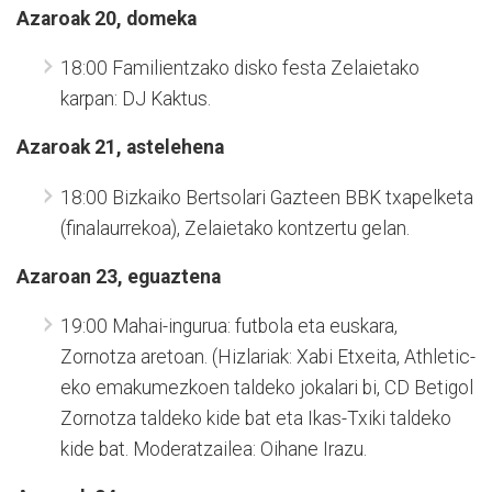
Azaroak 20, domeka
18:00 Familientzako disko festa Zelaietako
karpan: DJ Kaktus.
Azaroak 21, astelehena
18:00 Bizkaiko Bertsolari Gazteen BBK txapelketa
(finalaurrekoa), Zelaietako kontzertu gelan.
Azaroan 23, eguaztena
19:00 Mahai-ingurua: futbola eta euskara,
Zornotza aretoan. (Hizlariak: Xabi Etxeita, Athletic-
eko emakumezkoen taldeko jokalari bi, CD Betigol
Zornotza taldeko kide bat eta Ikas-Txiki taldeko
kide bat. Moderatzailea: Oihane Irazu.