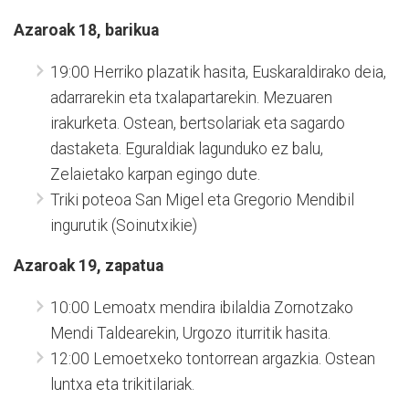
Azaroak 18, barikua
19:00 Herriko plazatik hasita, Euskaraldirako deia,
adarrarekin eta txalapartarekin. Mezuaren
irakurketa. Ostean, bertsolariak eta sagardo
dastaketa. Eguraldiak lagunduko ez balu,
Zelaietako karpan egingo dute.
Triki poteoa San Migel eta Gregorio Mendibil
ingurutik (Soinutxikie)
Azaroak 19, zapatua
10:00 Lemoatx mendira ibilaldia Zornotzako
Mendi Taldearekin, Urgozo iturritik hasita.
12:00 Lemoetxeko tontorrean argazkia. Ostean
luntxa eta trikitilariak.