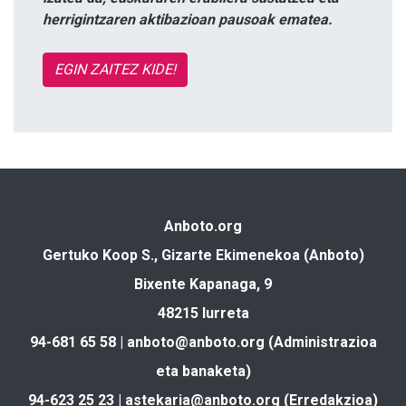
herrigintzaren aktibazioan pausoak ematea.
EGIN ZAITEZ KIDE!
Anboto.org
Gertuko Koop S., Gizarte Ekimenekoa (Anboto)
Bixente Kapanaga, 9
48215 Iurreta
94-681 65 58 |
anboto@anboto.org
(Administrazioa
eta banaketa)
94-623 25 23 |
astekaria@anboto.org
(Erredakzioa)