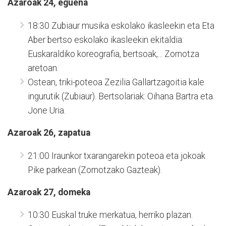
Azaroak 24, eguena
18:30 Zubiaur musika eskolako ikasleekin eta Eta
Aber bertso eskolako ikasleekin ekitaldia:
Euskaraldiko koreografia, bertsoak,... Zornotza
aretoan.
Ostean, triki-poteoa Zezilia Gallartzagoitia kale
ingurutik (Zubiaur). Bertsolariak: Oihana Bartra eta
Jone Uria.
Azaroak 26, zapatua
21:00 Iraunkor txarangarekin poteoa eta jokoak
Pike parkean (Zornotzako Gazteak).
Azaroak 27, domeka
10:30 Euskal truke merkatua, herriko plazan.