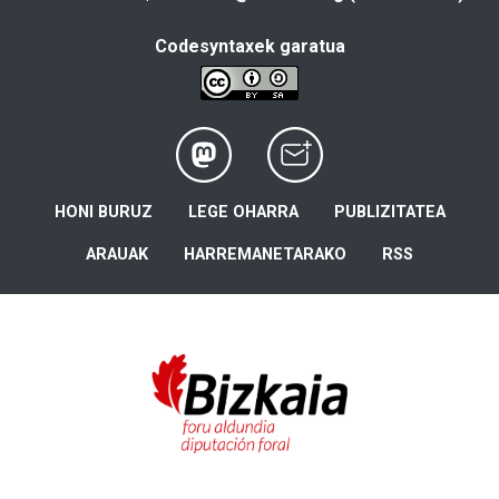
Codesyntaxek garatua
HONI BURUZ
LEGE OHARRA
PUBLIZITATEA
ARAUAK
HARREMANETARAKO
RSS