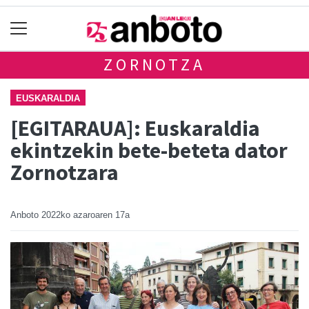
ZORNOTZA
EUSKARALDIA
[EGITARAUA]: Euskaraldia
ekintzekin bete-beteta dator
Zornotzara
Anboto
2022ko azaroaren 17a