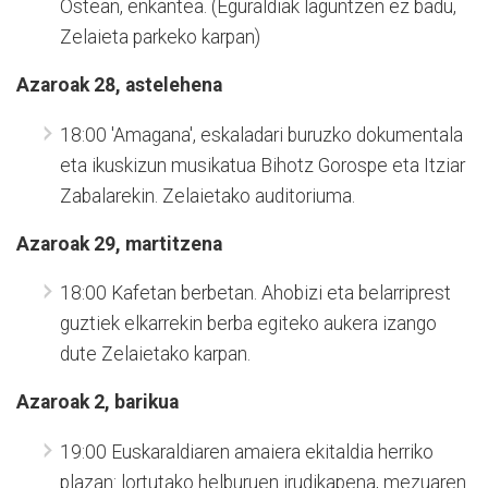
Ostean, enkantea. (Eguraldiak laguntzen ez badu,
Zelaieta parkeko karpan)
Azaroak 28, astelehena
18:00 'Amagana', eskaladari buruzko dokumentala
eta ikuskizun musikatua Bihotz Gorospe eta Itziar
Zabalarekin. Zelaietako auditoriuma.
Azaroak 29, martitzena
18:00 Kafetan berbetan. Ahobizi eta belarriprest
guztiek elkarrekin berba egiteko aukera izango
dute Zelaietako karpan.
Azaroak 2, barikua
19:00 Euskaraldiaren amaiera ekitaldia herriko
plazan: lortutako helburuen irudikapena, mezuaren