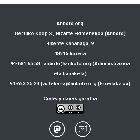
Anboto.org
Gertuko Koop S., Gizarte Ekimenekoa (Anboto)
Bixente Kapanaga, 9
48215 Iurreta
94-681 65 58 |
anboto@anboto.org
(Administrazioa
eta banaketa)
94-623 25 23 |
astekaria@anboto.org
(Erredakzioa)
Codesyntaxek garatua