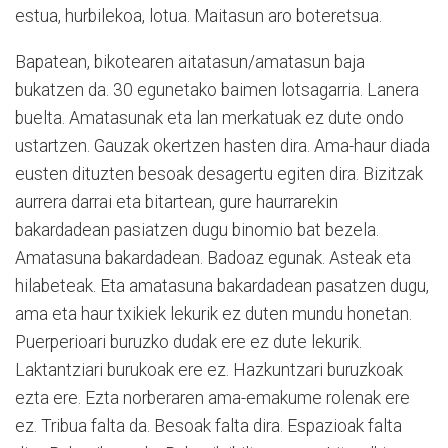
estua, hurbilekoa, lotua. Maitasun aro boteretsua.
Bapatean, bikotearen aitatasun/amatasun baja
bukatzen da. 30 egunetako baimen lotsagarria. Lanera
buelta. Amatasunak eta lan merkatuak ez dute ondo
ustartzen. Gauzak okertzen hasten dira. Ama-haur diada
eusten dituzten besoak desagertu egiten dira. Bizitzak
aurrera darrai eta bitartean, gure haurrarekin
bakardadean pasiatzen dugu binomio bat bezela.
Amatasuna bakardadean. Badoaz egunak. Asteak eta
hilabeteak. Eta amatasuna bakardadean pasatzen dugu,
ama eta haur txikiek lekurik ez duten mundu honetan.
Puerperioari buruzko dudak ere ez dute lekurik.
Laktantziari burukoak ere ez. Hazkuntzari buruzkoak
ezta ere. Ezta norberaren ama-emakume rolenak ere
ez. Tribua falta da. Besoak falta dira. Espazioak falta