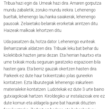
Tribua hazi egin da. Umeak hazi dira. Amaren gorputza
mundu zabaletik, zoruko mundu irekira. Lehenengo
bueltak, lehenengo lau hanka saiakerak, lehenengo
pausoak. Zelaietako belarrak erorketak arintzen ditu.
Haizeak malkoak lehortzen ditu.
Uda pasatzen da, hotza dator. Lehenengo euriteak.
Beharrizanak aldatzen dira. Tribuak leku bat behar du
kolektibok hazten jarrai dezan. Eta herrian haurtxo eta
ume txikiak modu seguruan garatzeko espazioen bila
hasten gara. Eta berriz gauzak okertzen hasten dira.
Parkeek ez dute haur txikientzako jolas guneekin
kontatzen. Ezta liburutegiak lehenengo irakurleen
materialekin kontatzen. Ludotekak ez dute 3 urte baino
gutxiagokoak hartzen. Kiroldegiko ur instalazioak ere ez
dute komun eta aldagela gune bat haurrak dituzten