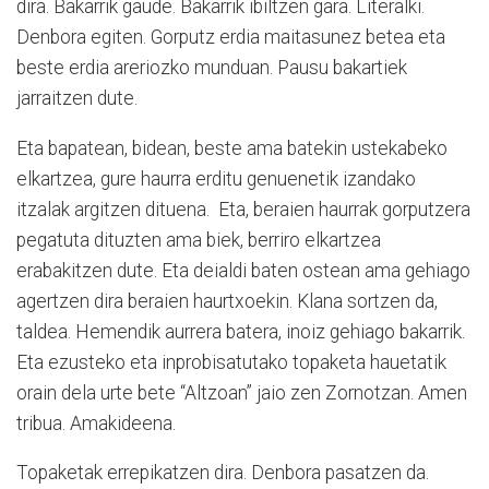
dira. Bakarrik gaude. Bakarrik ibiltzen gara. Literalki.
Denbora egiten. Gorputz erdia maitasunez betea eta
beste erdia areriozko munduan. Pausu bakartiek
jarraitzen dute.
Eta bapatean, bidean, beste ama batekin ustekabeko
elkartzea, gure haurra erditu genuenetik izandako
itzalak argitzen dituena. Eta, beraien haurrak gorputzera
pegatuta dituzten ama biek, berriro elkartzea
erabakitzen dute. Eta deialdi baten ostean ama gehiago
agertzen dira beraien haurtxoekin. Klana sortzen da,
taldea. Hemendik aurrera batera, inoiz gehiago bakarrik.
Eta ezusteko eta inprobisatutako topaketa hauetatik
orain dela urte bete “Altzoan” jaio zen Zornotzan. Amen
tribua. Amakideena.
Topaketak errepikatzen dira. Denbora pasatzen da.