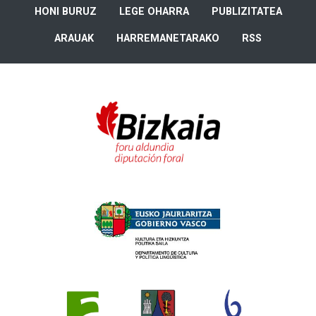
HONI BURUZ
LEGE OHARRA
PUBLIZITATEA
ARAUAK
HARREMANETARAKO
RSS