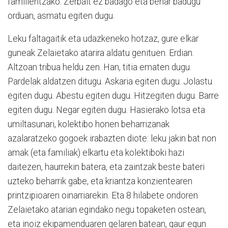
familientzako. Zerbait ez badago eta behar badugu
orduan, asmatu egiten dugu.
Leku faltagaitik eta udazkeneko hotzaz, gure elkar
guneak Zelaietako atarira aldatu genituen. Erdian.
Altzoan tribua heldu zen. Han, titia ematen dugu.
Pardelak aldatzen ditugu. Askaria egiten dugu. Jolastu
egiten dugu. Abestu egiten dugu. Hitzegiten dugu. Barre
egiten dugu. Negar egiten dugu. Hasierako lotsa eta
umiltasunari, kolektibo honen beharrizanak
azalaratzeko gogoek irabazten diote: leku jakin bat non
amak (eta familiak) elkartu eta kolektiboki hazi
daitezen, haurrekin batera, eta zaintzak beste bateri
uzteko beharrik gabe, eta kriantza konzientearen
printzipioaren oinarriarekin. Eta 8 hilabete ondoren
Zelaietako atarian egindako negu topaketen ostean,
eta inoiz ekipamenduaren gelaren batean, gaur egun