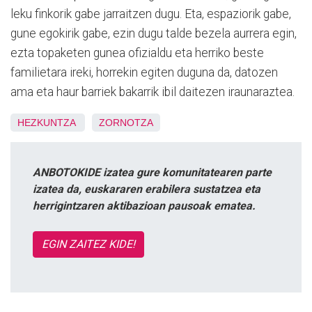
leku finkorik gabe jarraitzen dugu. Eta, espaziorik gabe,
gune egokirik gabe, ezin dugu talde bezela aurrera egin,
ezta topaketen gunea ofizialdu eta herriko beste
familietara ireki, horrekin egiten duguna da, datozen
ama eta haur barriek bakarrik ibil daitezen iraunaraztea.
HEZKUNTZA
ZORNOTZA
ANBOTOKIDE izatea gure komunitatearen parte
izatea da, euskararen erabilera sustatzea eta
herrigintzaren aktibazioan pausoak ematea.
EGIN ZAITEZ KIDE!