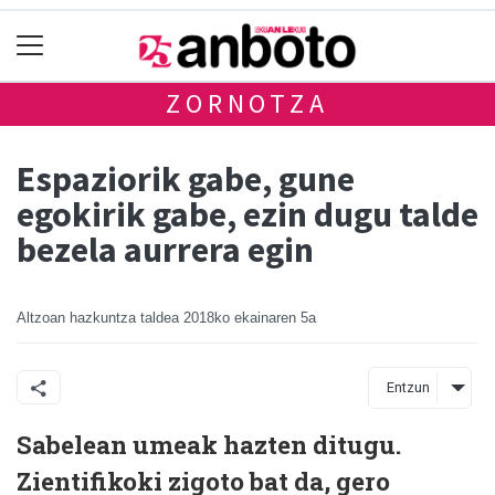
ZORNOTZA
Espaziorik gabe, gune
egokirik gabe, ezin dugu talde
bezela aurrera egin
Altzoan hazkuntza taldea
2018ko ekainaren 5a
Entzun
Sabelean umeak hazten ditugu.
Zientifikoki zigoto bat da, gero