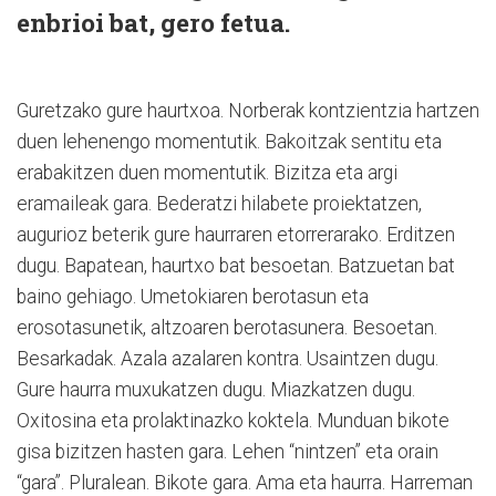
enbrioi bat, gero fetua.
Guretzako gure haurtxoa. Norberak kontzientzia hartzen
duen lehenengo momentutik. Bakoitzak sentitu eta
erabakitzen duen momentutik. Bizitza eta argi
eramaileak gara. Bederatzi hilabete proiektatzen,
augurioz beterik gure haurraren etorrerarako. Erditzen
dugu. Bapatean, haurtxo bat besoetan. Batzuetan bat
baino gehiago. Umetokiaren berotasun eta
erosotasunetik, altzoaren berotasunera. Besoetan.
Besarkadak. Azala azalaren kontra. Usaintzen dugu.
Gure haurra muxukatzen dugu. Miazkatzen dugu.
Oxitosina eta prolaktinazko koktela. Munduan bikote
gisa bizitzen hasten gara. Lehen “nintzen” eta orain
“gara”. Pluralean. Bikote gara. Ama eta haurra. Harreman