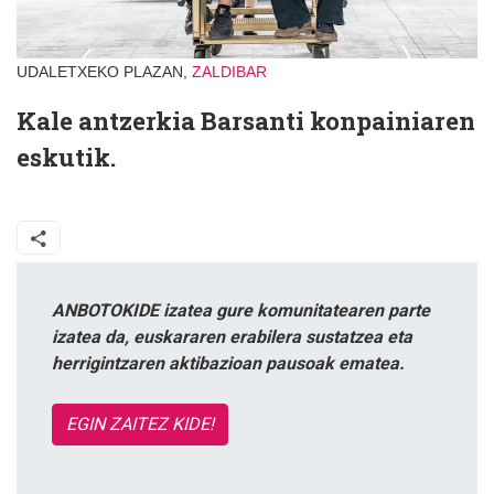
UDALETXEKO PLAZAN,
ZALDIBAR
Kale antzerkia Barsanti konpainiaren
eskutik.
ANBOTOKIDE izatea gure komunitatearen parte
izatea da, euskararen erabilera sustatzea eta
herrigintzaren aktibazioan pausoak ematea.
EGIN ZAITEZ KIDE!