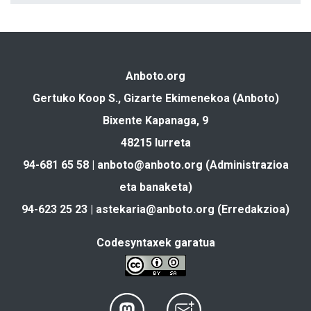
Anboto.org
Gertuko Koop S., Gizarte Ekimenekoa (Anboto)
Bixente Kapanaga, 9
48215 Iurreta
94-681 65 58 |
anboto@anboto.org
(Administrazioa
eta banaketa)
94-623 25 23 |
astekaria@anboto.org
(Erredakzioa)
Codesyntaxek garatua