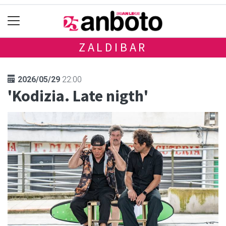
ZALDIBAR
2026/05/29
22:00
'Kodizia. Late nigth'