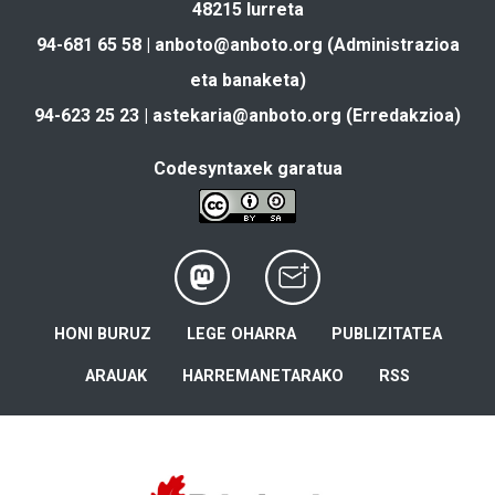
48215 Iurreta
94-681 65 58 |
anboto@anboto.org
(Administrazioa
eta banaketa)
94-623 25 23 |
astekaria@anboto.org
(Erredakzioa)
Codesyntaxek garatua
HONI BURUZ
LEGE OHARRA
PUBLIZITATEA
ARAUAK
HARREMANETARAKO
RSS