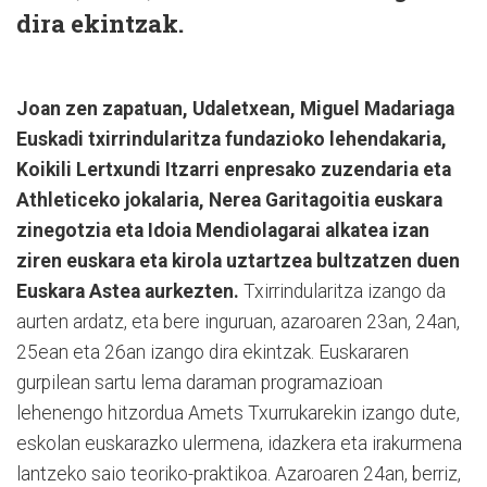
dira ekintzak.
Joan zen zapatuan, Udaletxean, Miguel Madariaga
Euskadi txirrindularitza fundazioko lehendakaria,
Koikili Lertxundi Itzarri enpresako zuzendaria eta
Athleticeko jokalaria, Nerea Garitagoitia euskara
zinegotzia eta Idoia Mendiolagarai alkatea izan
ziren euskara eta kirola uztartzea bultzatzen duen
Euskara Astea aurkezten.
Txirrindularitza izango da
aurten ardatz, eta bere inguruan, azaroaren 23an, 24an,
25ean eta 26an izango dira ekintzak. Euskararen
gurpilean sartu lema daraman programazioan
lehenengo hitzordua Amets Txurrukarekin izango dute,
eskolan euskarazko ulermena, idazkera eta irakurmena
lantzeko saio teoriko-praktikoa. Azaroaren 24an, berriz,