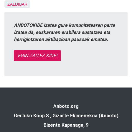
ZALDIBAR
ANBOTOKIDE izatea gure komunitatearen parte
izatea da, euskararen erabilera sustatzea eta
herrigintzaren aktibazioan pausoak ematea.
EGIN ZAITEZ KIDE!
Anboto.org
Gertuko Koop S., Gizarte Ekimenekoa (Anboto)
Bixente Kapanaga, 9