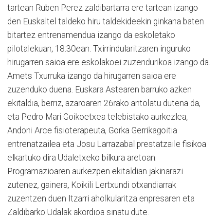
tartean Ruben Perez zaldibartarra ere tartean izango
den Euskaltel taldeko hiru taldekideekin ginkana baten
bitartez entrenamendua izango da eskoletako
pilotalekuan, 18:30ean. Txirrindularitzaren inguruko
hirugarren saioa ere eskolakoei zuzendurikoa izango da.
Amets Txurruka izango da hirugarren saioa ere
zuzenduko duena. Euskara Astearen barruko azken
ekitaldia, berriz, azaroaren 26rako antolatu dutena da,
eta Pedro Mari Goikoetxea telebistako aurkezlea,
Andoni Arce fisioterapeuta, Gorka Gerrikagoitia
entrenatzailea eta Josu Larrazabal prestatzaile fisikoa
elkartuko dira Udaletxeko bilkura aretoan.
Programazioaren aurkezpen ekitaldian jakinarazi
zutenez, gainera, Koikili Lertxundi otxandiarrak
zuzentzen duen Itzarri aholkularitza enpresaren eta
Zaldibarko Udalak akordioa sinatu dute.