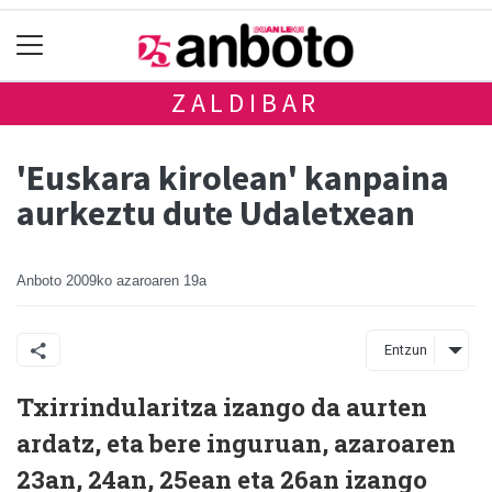
ZALDIBAR
'Euskara kirolean' kanpaina
aurkeztu dute Udaletxean
Anboto
2009ko azaroaren 19a
Entzun
Txirrindularitza izango da aurten
ardatz, eta bere inguruan, azaroaren
23an, 24an, 25ean eta 26an izango