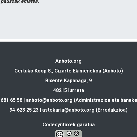
n pausoak ematea.
Anboto.org
Gertuko Koop S., Gizarte Ekimenekoa (Anboto)
Bixente Kapanaga, 9
48215 Iurreta
-681 65 58 |
anboto@anboto.org
(Administrazioa eta banake
94-623 25 23 |
astekaria@anboto.org
(Erredakzioa)
Codesyntaxek garatua