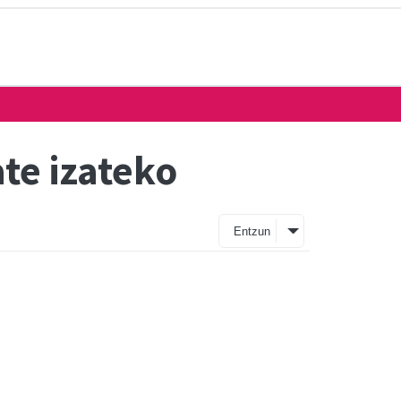
te izateko
Entzun