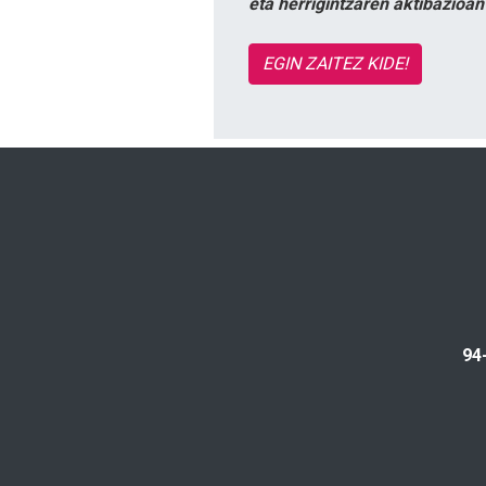
eta herrigintzaren aktibazioa
EGIN ZAITEZ KIDE!
94