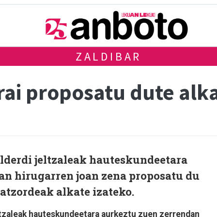
ZALDIBAR
ai proposatu dute alka
lderdi jeltzaleak hauteskundeetara
an hirugarren joan zena proposatu du
Batzordeak alkate izateko.
eltzaleak hauteskundeetara aurkeztu zuen zerrendan