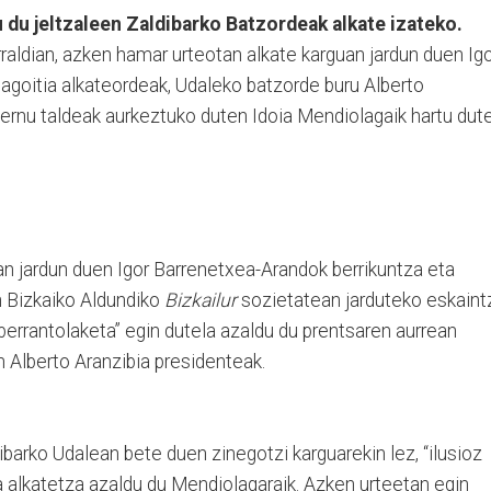
 du jeltzaleen Zaldibarko Batzordeak alkate izateko.
raldian, azken hamar urteotan alkate karguan jardun duen Ig
agoitia alkateordeak, Udaleko batzorde buru Alberto
bernu taldeak aurkeztuko duten Idoia Mendiolagaik hartu dut
 jardun duen Igor Barrenetxea-Arandok berrikuntza eta
 Bizkaiko Aldundiko
Bizkailur
sozietatean jarduteko eskaint
errantolaketa” egin dutela azaldu du prentsaren aurrean
Alberto Aranzibia presidenteak.
barko Udalean bete duen zinegotzi karguarekin lez, “ilusioz
a alkatetza azaldu du Mendiolagaraik. Azken urteetan egin