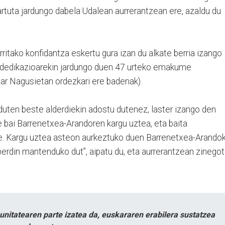
artuta jardungo dabela Udalean aurrerantzean ere, azaldu du
ritako konfidantza eskertu gura izan du alkate berria izango
o dedikazioarekin jardungo duen 47 urteko emakume
zar Nagusietan ordezkari ere badenak).
uten beste alderdiekin adostu dutenez, laster izango den
e bai Barrenetxea-Arandoren kargu uztea, eta baita
re. Kargu uztea asteon aurkeztuko duen Barrenetxea-Arando
berdin mantenduko dut”, aipatu du, eta aurrerantzean zinegot
itatearen parte izatea da, euskararen erabilera sustatzea