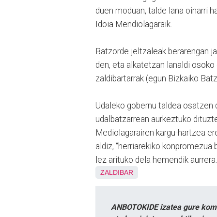
duen moduan, talde lana oinarri h
Idoia Mendiolagaraik.
Batzorde jeltzaleak berarengan jar
den, eta alkatetzan lanaldi osok
zaldibartarrak (egun Bizkaiko Bat
Udaleko gobernu taldea osatzen d
udalbatzarrean aurkeztuko dituzt
Mediolagarairen kargu-hartzea e
aldiz, “herriarekiko konpromezua 
lez arituko dela hemendik aurrera.
ZALDIBAR
ANBOTOKIDE izatea gure komun