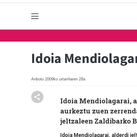
Idoia Mendiolagar
Anboto
2009ko urtarrilaren 28a
Idoia Mendiolagarai, a
aurkeztu zuen zerrend
jeltzaleen Zaldibarko 
Idoia Mendiolagarai, alderdi j