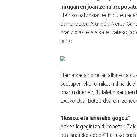
hirugarren joan zena proposatu
Herriko batzokian egin duten ager
Barrenetxea-Arandok, Nerea Garit
Aranzibiak, eta alkate izateko go
parte.
Hamarkada honetan alkate karguan
sustapen ekonomikoan diharduen
onartu duenez, “Udaleko karguen b
EAJko Udal Batzordearen izenean 
"Ilusioz eta lanerako gogoz"
Azken legegintzaldi honetan Zaldi
eta lanerako gogoz” hartuko duel