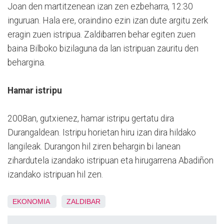
Joan den martitzenean izan zen ezbeharra, 12:30
inguruan. Hala ere, oraindino ezin izan dute argitu zerk
eragin zuen istripua. Zaldibarren behar egiten zuen
baina Bilboko bizilaguna da lan istripuan zauritu den
behargina.
Hamar istripu
2008an, gutxienez, hamar istripu gertatu dira
Durangaldean. Istripu horietan hiru izan dira hildako
langileak. Durangon hil ziren behargin bi lanean
zihardutela izandako istripuan eta hirugarrena Abadiñon
izandako istripuan hil zen.
EKONOMIA
ZALDIBAR