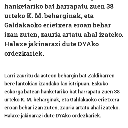
hanketariko bat harrapatu zuen 38
urteko K. M. beharginak, eta
Galdakaoko erietxera eroan behar
izan zuten, zauria artatu ahal izateko.
Halaxe jakinarazi dute DYAko
ordezkariek.
Larri zauritu da asteon behargin bat Zaldibarren
bere lantokian izandako lan istripuan. Eskuko
eskorga batean hanketariko bat harrapatu zuen 38
urteko K. M. beharginak, eta Galdakaoko erietxera
eroan behar izan zuten, zauria artatu ahal izateko.
Halaxe jakinarazi dute DYAko ordezkariek.