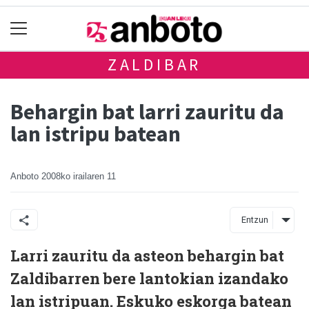
ZALDIBAR
Behargin bat larri zauritu da
lan istripu batean
Anboto
2008ko irailaren 11
Entzun
Larri zauritu da asteon behargin bat
Zaldibarren bere lantokian izandako
lan istripuan. Eskuko eskorga batean