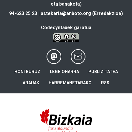
eta banaketa)
94-623 25 23 |
astekaria@anboto.org
(Erredakzioa)
Codesyntaxek garatua
HONI BURUZ
LEGE OHARRA
PUBLIZITATEA
ARAUAK
HARREMANETARAKO
RSS