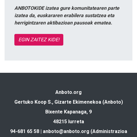
ANBOTOKIDE izatea gure komunitatearen parte
izatea da, euskararen erabilera sustatzea eta
herrigintzaren aktibazioan pausoak ematea.
EGIN ZAITEZ KIDE!
Anboto.org
Gertuko Koop S., Gizarte Ekimenekoa (Anboto)
Bixente Kapanaga, 9
48215 Iurreta
94-681 65 58 |
anboto@anboto.org
(Administrazioa