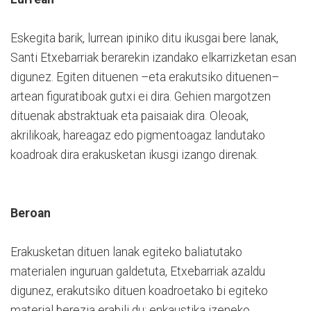
Eskegita barik, lurrean ipiniko ditu ikusgai bere lanak,
Santi Etxebarriak berarekin izandako elkarrizketan esan
digunez. Egiten dituenen –eta erakutsiko dituenen–
artean figuratiboak gutxi ei dira. Gehien margotzen
dituenak abstraktuak eta paisaiak dira. Oleoak,
akrilikoak, hareagaz edo pigmentoagaz landutako
koadroak dira erakusketan ikusgi izango direnak.
Beroan
Erakusketan dituen lanak egiteko baliatutako
materialen inguruan galdetuta, Etxebarriak azaldu
digunez, erakutsiko dituen koadroetako bi egiteko
material berezia erabili du: enkaustika izeneko