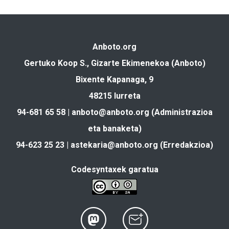
Anboto.org
Gertuko Koop S., Gizarte Ekimenekoa (Anboto)
Bixente Kapanaga, 9
48215 Iurreta
94-681 65 58 |
anboto@anboto.org
(Administrazioa
eta banaketa)
94-623 25 23 |
astekaria@anboto.org
(Erredakzioa)
Codesyntaxek garatua