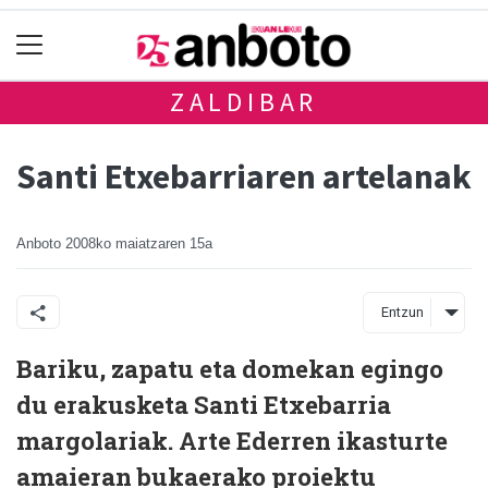
ZALDIBAR
Santi Etxebarriaren artelanak
Anboto
2008ko maiatzaren 15a
Entzun
Bariku, zapatu eta domekan egingo
du erakusketa Santi Etxebarria
margolariak. Arte Ederren ikasturte
amaieran bukaerako proiektu