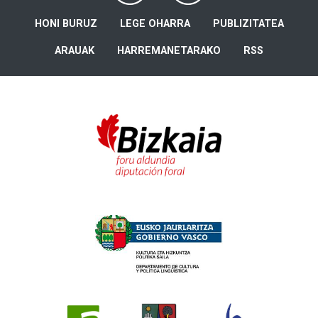
HONI BURUZ
LEGE OHARRA
PUBLIZITATEA
ARAUAK
HARREMANETARAKO
RSS