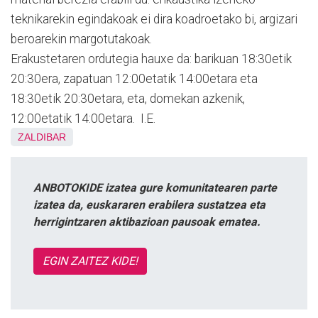
teknikarekin egindakoak ei dira koadroetako bi, argizari
beroarekin margotutakoak.
Erakustetaren ordutegia hauxe da: barikuan 18:30etik
20:30era, zapatuan 12:00etatik 14:00etara eta
18:30etik 20:30etara, eta, domekan azkenik,
12:00etatik 14:00etara. I.E.
ZALDIBAR
ANBOTOKIDE izatea gure komunitatearen parte
izatea da, euskararen erabilera sustatzea eta
herrigintzaren aktibazioan pausoak ematea.
EGIN ZAITEZ KIDE!