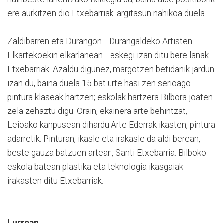
ere aurkitzen dio Etxebarriak: argitasun nahikoa duela.
Zaldibarren eta Durangon –Durangaldeko Artisten
Elkartekoekin elkarlanean– eskegi izan ditu bere lanak
Etxebarriak. Azaldu digunez, margotzen betidanik jardun
izan du, baina duela 15 bat urte hasi zen serioago
pintura klaseak hartzen; eskolak hartzera Bilbora joaten
zela zehaztu digu. Orain, ekainera arte behintzat,
Leioako kanpusean dihardu Arte Ederrak ikasten, pintura
adarretik. Pinturan, ikasle eta irakasle da aldi berean,
beste gauza batzuen artean, Santi Etxebarria. Bilboko
eskola batean plastika eta teknologia ikasgaiak
irakasten ditu Etxebarriak.
Lurrean