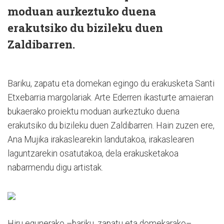
moduan aurkeztuko duena
erakutsiko du bizileku duen
Zaldibarren.
Bariku, zapatu eta domekan egingo du erakusketa Santi
Etxebarria margolariak. Arte Ederren ikasturte amaieran
bukaerako proiektu moduan aurkeztuko duena
erakutsiko du bizileku duen Zaldibarren. Hain zuzen ere,
Ana Mujika irakaslearekin landutakoa, irakaslearen
laguntzarekin osatutakoa, dela erakusketakoa
nabarmendu digu artistak.
Hiru egunerako –bariku, zapatu eta domekarako–,