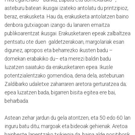
asteburu batean ikusgai izateko antolatu du printzipioz,
beraz, erakusketa. Hau da, erakusketa antolatzen baino
denbora gutxiagoan izango du lanaren emaitza
publikoarentzat ikusgai. Erakusketaren epeak zalbaltzea
pentsatu ote duen galdetzerakoan, margolariak esan
digunez, apropos eta beharrezko ikusten badu –
domekan erabakiko du– eta merezi baldin badu
luzatzen saiatuko da erakusketaren epea. Ikusle
potentzialentzako gomendioa, dena dela, asteburuan
Zaldibarko udaletxe zaharraren aretora gerturatzea da;
epea luzatzen bada, bigarren bisita egitea ere bai,
beharbada.
Astean zehar jardun du gela atontzen, eta 50 edo 60 lan
inguru batu ditu; margoak eta bideoak gehienak. Aretoa
hainbeste lanentzako txikiegia da, baina alde positiborik