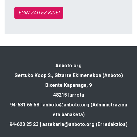
EGIN ZAITEZ KIDE!
Anboto.org
Gertuko Koop S., Gizarte Ekimenekoa (Anboto)
Bixente Kapanaga, 9
48215 Iurreta
94-681 65 58 |
anboto@anboto.org
(Administrazioa
eta banaketa)
94-623 25 23 |
astekaria@anboto.org
(Erredakzioa)