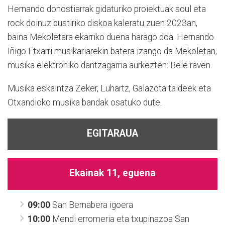
Hernando donostiarrak gidaturiko proiektuak soul eta
rock doinuz bustiriko diskoa kaleratu zuen 2023an,
baina Mekoletara ekarriko duena harago doa. Hernando
Iñigo Etxarri musikariarekin batera izango da Mekoletan,
musika elektroniko dantzagarria aurkezten: Bele raven.
Musika eskaintza Zeker, Luhartz, Galazota taldeek eta
Otxandioko musika bandak osatuko dute.
EGITARAUA
Ekainak 11, eguena
09:00
San Bernabera igoera
10:00
Mendi erromeria eta txupinazoa San