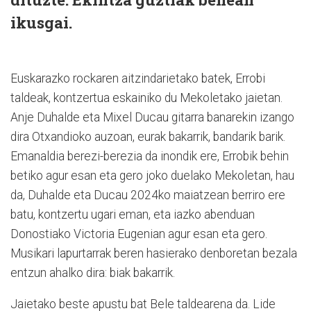
ikusgai.
Euskarazko rockaren aitzindarietako batek, Errobi
taldeak, kontzertua eskainiko du Mekoletako jaietan.
Anje Duhalde eta Mixel Ducau gitarra banarekin izango
dira Otxandioko auzoan, eurak bakarrik, bandarik barik.
Emanaldia berezi-berezia da inondik ere, Errobik behin
betiko agur esan eta gero joko duelako Mekoletan, hau
da, Duhalde eta Ducau 2024ko maiatzean berriro ere
batu, kontzertu ugari eman, eta iazko abenduan
Donostiako Victoria Eugenian agur esan eta gero.
Musikari lapurtarrak beren hasierako denboretan bezala
entzun ahalko dira: biak bakarrik.
Jaietako beste apustu bat Bele taldearena da. Lide