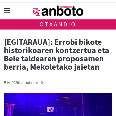
OTXANDIO
[EGITARAUA]: Errobi bikote
historikoaren kontzertua eta
Bele taldearen proposamen
berria, Mekoletako jaietan
E.H.
2026ko ekainaren 10a