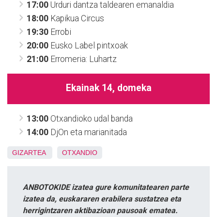
17:00
Urduri dantza taldearen emanaldia
18:00
Kapikua Circus
19:30
Errobi
20:00
Eusko Label pintxoak
21:00
Erromeria: Luhartz
Ekainak 14, domeka
13:00
Otxandioko udal banda
14:00
DjOn eta marianitada
GIZARTEA
OTXANDIO
ANBOTOKIDE izatea gure komunitatearen parte
izatea da, euskararen erabilera sustatzea eta
herrigintzaren aktibazioan pausoak ematea.