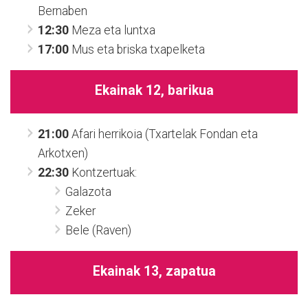
Bernaben
12:30
Meza eta luntxa
17:00
Mus eta briska txapelketa
Ekainak 12, barikua
21:00
Afari herrikoia (Txartelak Fondan eta
Arkotxen)
22:30
Kontzertuak:
Galazota
Zeker
Bele (Raven)
Ekainak 13, zapatua