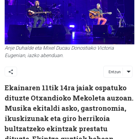
Anje Duhalde eta Mixel Ducau Donostiako Victoria
Eugenian, iazko abenduan.
Entzun
Ekainaren 11tik 14ra jaiak ospatuko
dituzte Otxandioko Mekoleta auzoan.
Musika ekitaldi asko, gastronomia,
ikuskizunak eta giro herrikoia
bultzatzeko ekintzak prestatu
dituzte. Ekintza guztiak behean