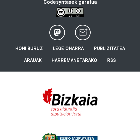
Codesyntaxek garatua
HONI BURUZ
LEGE OHARRA
PUBLIZITATEA
ARAUAK
HARREMANETARAKO
RSS