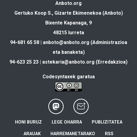
Anboto.org
Gertuko Koop S., Gizarte Ekimenekoa (Anboto)
Bixente Kapanaga, 9
48215 Iurreta
94-681 65 58 |
anboto@anboto.org
(Administrazioa
eta banaketa)
94-623 25 23 |
astekaria@anboto.org
(Erredakzioa)
Codesyntaxek garatua
HONI BURUZ
LEGE OHARRA
PUBLIZITATEA
ARAUAK
HARREMANETARAKO
RSS