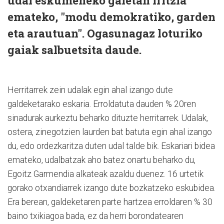
udal eskumeneko gaietan iritzia
emateko, "modu demokratiko, garden
eta arautuan". Ogasunagaz loturiko
gaiak salbuetsita daude.
Herritarrek zein udalak egin ahal izango dute
galdeketarako eskaria. Erroldatuta dauden % 20ren
sinadurak aurkeztu beharko dituzte herritarrek. Udalak,
ostera, zinegotzien laurden bat batuta egin ahal izango
du, edo ordezkaritza duten udal talde bik. Eskariari bidea
emateko, udalbatzak aho batez onartu beharko du,
Egoitz Garmendia alkateak azaldu duenez. 16 urtetik
gorako otxandiarrek izango dute bozkatzeko eskubidea.
Era berean, galdeketaren parte hartzea erroldaren % 30
baino txikiagoa bada, ez da herri borondatearen