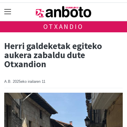
OTXANDIO
Herri galdeketak egiteko
aukera zabaldu dute
Otxandion
A.B.
2025eko irailaren 11