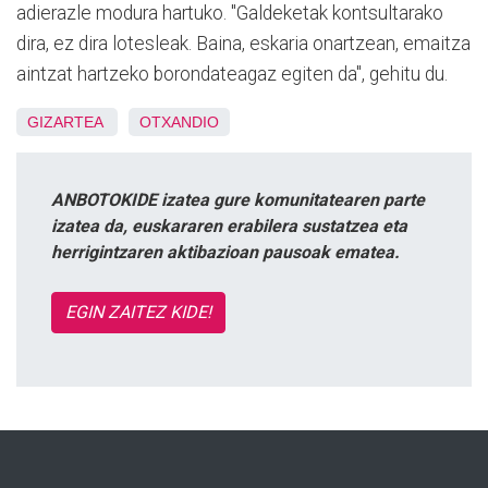
adierazle modura hartuko. "Galdeketak kontsultarako
dira, ez dira lotesleak. Baina, eskaria onartzean, emaitza
aintzat hartzeko borondateagaz
egiten da", gehitu du.
GIZARTEA
OTXANDIO
ANBOTOKIDE izatea gure komunitatearen parte
izatea da, euskararen erabilera sustatzea eta
herrigintzaren aktibazioan pausoak ematea.
EGIN ZAITEZ KIDE!