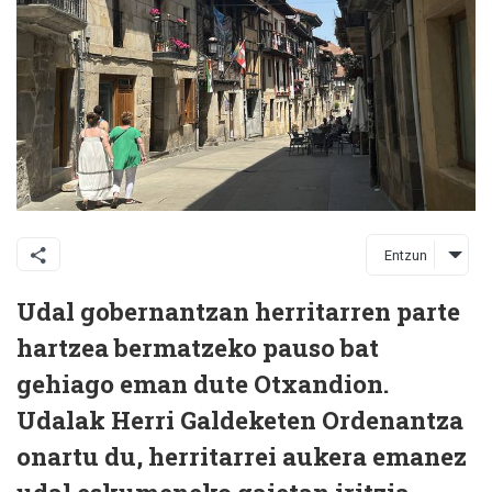
Entzun
Udal
gobernantzan herritarren parte
hartzea bermatzeko pauso bat
gehiago eman dute Otxandion.
Udalak Herri Galdeketen Ordenantza
onartu du, herritarrei aukera emanez