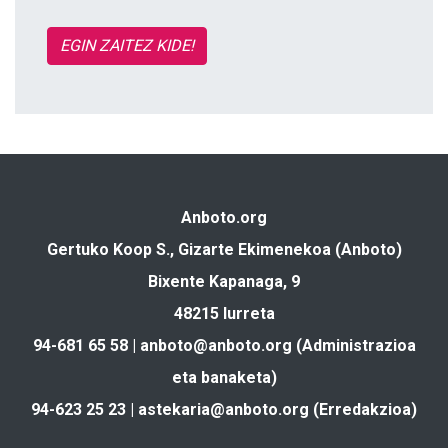
EGIN ZAITEZ KIDE!
Anboto.org
Gertuko Koop S., Gizarte Ekimenekoa (Anboto)
Bixente Kapanaga, 9
48215 Iurreta
94-681 65 58 |
anboto@anboto.org
(Administrazioa
eta banaketa)
94-623 25 23 |
astekaria@anboto.org
(Erredakzioa)