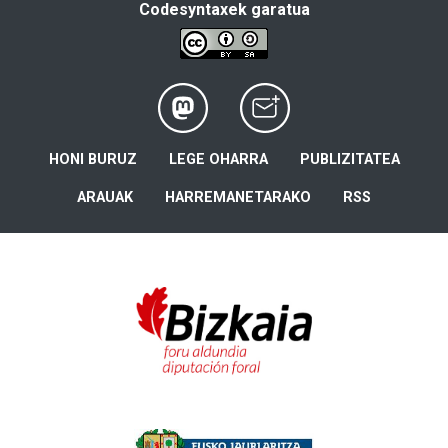
Codesyntaxek garatua
HONI BURUZ
LEGE OHARRA
PUBLIZITATEA
ARAUAK
HARREMANETARAKO
RSS