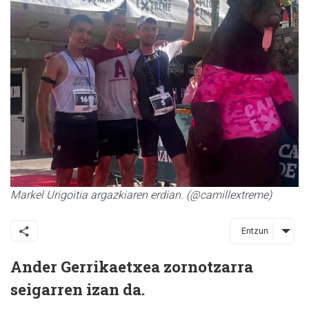
Markel Urigoitia argazkiaren erdian. (@camillextreme)
Entzun
Ander Gerrikaetxea zornotzarra
seigarren izan da.