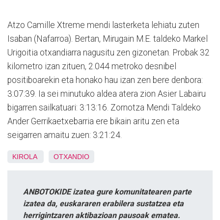
Atzo Camille Xtreme mendi lasterketa lehiatu zuten
Isaban (Nafarroa). Bertan, Mirugain M.E. taldeko Markel
Urigoitia otxandiarra nagusitu zen gizonetan. Probak 32
kilometro izan zituen, 2.044 metroko desnibel
positiboarekin eta honako hau izan zen bere denbora:
3:07:39. Ia sei minutuko aldea atera zion Asier Labairu
bigarren sailkatuari: 3:13:16. Zornotza Mendi Taldeko
Ander Gerrikaetxebarria ere bikain aritu zen eta
seigarren amaitu zuen: 3:21:24.
KIROLA
OTXANDIO
ANBOTOKIDE izatea gure komunitatearen parte
izatea da, euskararen erabilera sustatzea eta
herrigintzaren aktibazioan pausoak ematea.