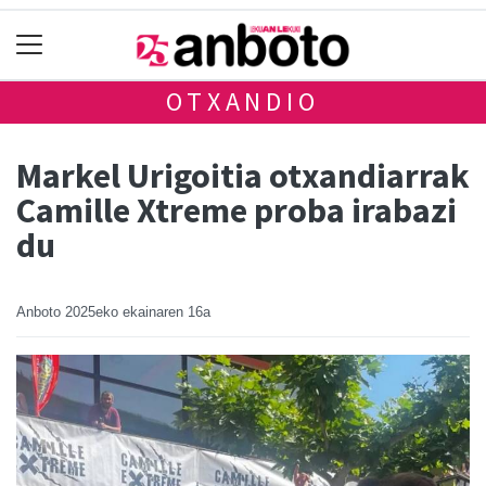
OTXANDIO
Markel Urigoitia otxandiarrak
Camille Xtreme proba irabazi
du
Anboto
2025eko ekainaren 16a