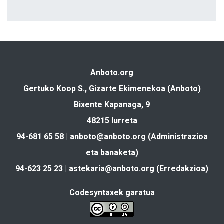
Anboto.org
Gertuko Koop S., Gizarte Ekimenekoa (Anboto)
Bixente Kapanaga, 9
48215 Iurreta
94-681 65 58 |
anboto@anboto.org
(Administrazioa
eta banaketa)
94-623 25 23 |
astekaria@anboto.org
(Erredakzioa)
Codesyntaxek garatua