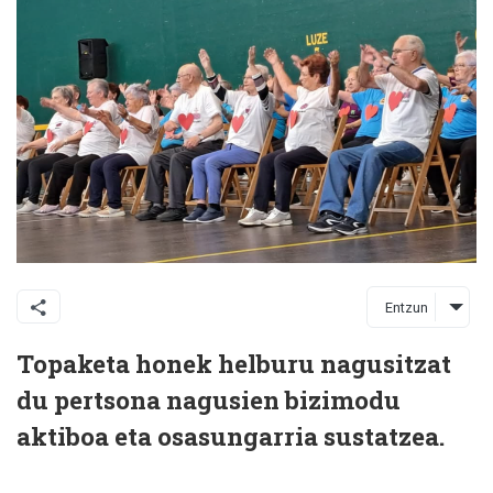
Entzun
Topaketa honek helburu nagusitzat
du pertsona nagusien bizimodu
aktiboa eta osasungarria sustatzea.