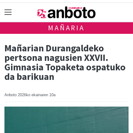
MAÑARIA
Mañarian Durangaldeko
pertsona nagusien XXVII.
Gimnasia Topaketa ospatuko
da barikuan
Anboto
2026ko ekainaren 10a