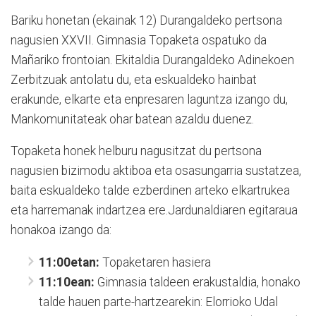
Bariku honetan (ekainak 12) Durangaldeko pertsona
nagusien XXVII. Gimnasia Topaketa ospatuko da
Mañariko frontoian. Ekitaldia Durangaldeko Adinekoen
Zerbitzuak antolatu du, eta eskualdeko hainbat
erakunde, elkarte eta enpresaren laguntza izango du,
Mankomunitateak ohar batean azaldu duenez.
Topaketa honek helburu nagusitzat du pertsona
nagusien bizimodu aktiboa eta osasungarria sustatzea,
baita eskualdeko talde ezberdinen arteko elkartrukea
eta harremanak indartzea ere.Jardunaldiaren egitaraua
honakoa izango da:
11:00etan:
Topaketaren hasiera
11:10ean:
Gimnasia taldeen erakustaldia, honako
talde hauen parte-hartzearekin: Elorrioko Udal