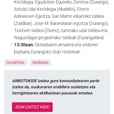
Kiroldegia, Eguzkilore Eguneko Zentroa (Durango),
Astola Udal Kiroldegia (Abadiño), Elorrio
Adinekoen Egoitza, San Martin elkarteko taldea
(Zaldibar), Jose M. Barandiaran egoitza (Durango),
Txintxirri taldea (Elorrio), Iurretako udal taldea eta
Nagusilagun programako taldeak (Durangaldea)
13:30ean:
Ekitaldiaren amaiera eta ondoren
bazkaria Durangoko Gran Hotelean.
GIZARTEA
MAÑARIA
ANBOTOKIDE izatea gure komunitatearen parte
izatea da, euskararen erabilera sustatzea eta
herrigintzaren aktibazioan pausoak ematea.
EGIN ZAITEZ KIDE!