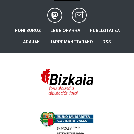
HONI BURUZ
LEGE OHARRA
PUBLIZITATEA
ARAUAK
HARREMANETARAKO
RSS