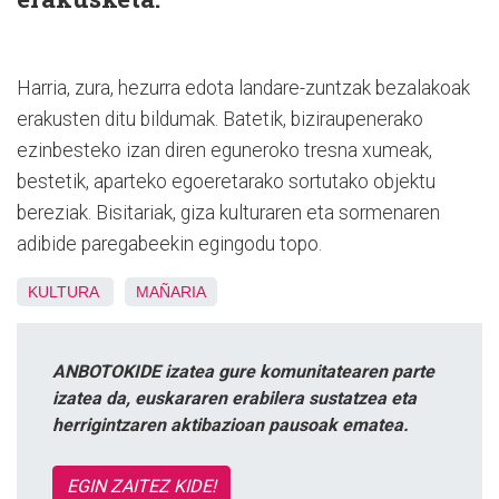
Harria, zura, hezurra edota landare-zuntzak bezalakoak
erakusten ditu bildumak. Batetik, biziraupenerako
ezinbesteko izan diren eguneroko tresna xumeak,
bestetik, aparteko egoeretarako sortutako objektu
bereziak. Bisitariak, giza kulturaren eta sormenaren
adibide paregabeekin egingodu topo.
KULTURA
MAÑARIA
ANBOTOKIDE izatea gure komunitatearen parte
izatea da, euskararen erabilera sustatzea eta
herrigintzaren aktibazioan pausoak ematea.
EGIN ZAITEZ KIDE!