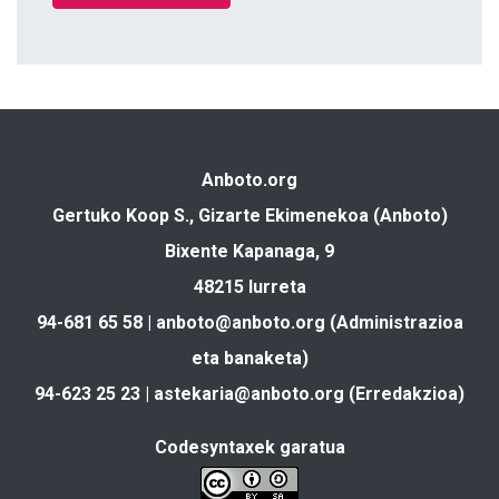
Anboto.org
Gertuko Koop S., Gizarte Ekimenekoa (Anboto)
Bixente Kapanaga, 9
48215 Iurreta
94-681 65 58 |
anboto@anboto.org
(Administrazioa
eta banaketa)
94-623 25 23 |
astekaria@anboto.org
(Erredakzioa)
Codesyntaxek garatua