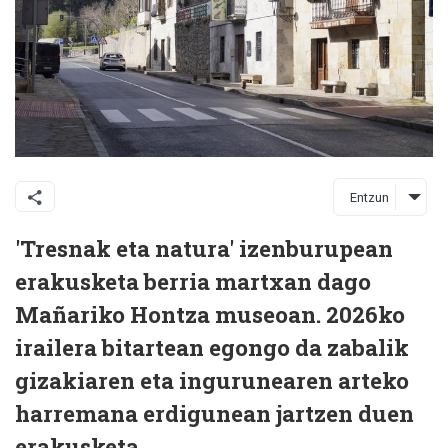
Entzun
'Tresnak eta natura' izenburupean
erakusketa berria martxan dago
Mañariko Hontza museoan. 2026ko
irailera bitartean egongo da zabalik
gizakiaren eta ingurunearen arteko
harremana erdigunean jartzen duen
erakusketa.