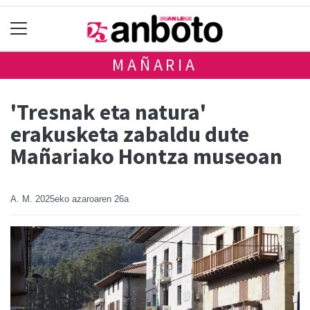
MAÑARIA
'Tresnak eta natura'
erakusketa zabaldu dute
Mañariako Hontza museoan
A. M.
2025eko azaroaren 26a