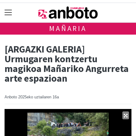
MAÑARIA
[ARGAZKI GALERIA]
Urmugaren kontzertu
magikoa Mañariko Angurreta
arte espazioan
Anboto
2025eko uztailaren 16a