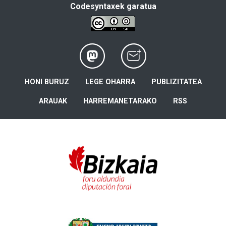
Codesyntaxek garatua
HONI BURUZ
LEGE OHARRA
PUBLIZITATEA
ARAUAK
HARREMANETARAKO
RSS