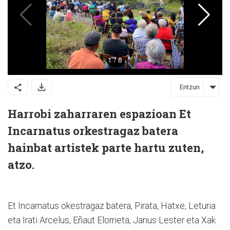
Entzun
Harrobi zaharraren espazioan Et
Incarnatus orkestragaz batera
hainbat artistek parte hartu zuten,
atzo.
Et Incarnatus okestragaz batera, Pirata, Hatxe, Leturia
eta Irati Arcelus, Eñaut Elorrieta, Janus Lester eta Xak