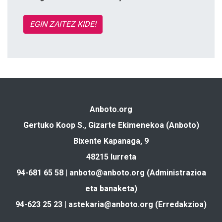
EGIN ZAITEZ KIDE!
Anboto.org
Gertuko Koop S., Gizarte Ekimenekoa (Anboto)
Bixente Kapanaga, 9
48215 Iurreta
94-681 65 58 |
anboto@anboto.org
(Administrazioa
eta banaketa)
94-623 25 23 |
astekaria@anboto.org
(Erredakzioa)