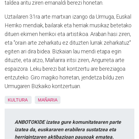
taldea aritu ziren emanaldi berezi honetan.
Uztailaren 31ra arte martxan izango da Urmuga, Euskal
Herriko mendiak, bailarak eta herriak musikaz betetako
dituen ekimen herrikoi eta artistikoa. Araban hasi
ziren,
eta "orain arte zeharkatu ez dituzten lurrak zeharkatuz"
egiten ari dira bidea. Bizkaian lau mendi etapa egin
dituzte, eta atzo, Mañarira iritsi ziren, Angurreta arte
espaizora. Leku berezi bat kontzertu are bereziagoa
entzuteko. Giro magiko horretan, jendetza bildu zen
Urmugaren Bizkaiko kontzertuan.
KULTURA
MAÑARIA
ANBOTOKIDE izatea gure komunitatearen parte
izatea da, euskararen erabilera sustatzea eta
herrigintzaren aktibazioan pausoak ematea.