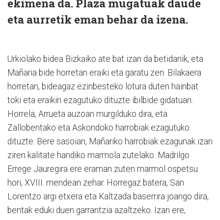
ekimena da. Plaza mugatuak daude
eta aurretik eman behar da izena.
Urkiolako bidea Bizkaiko ate bat izan da betidanik, eta
Mañaria bide horretan eraiki eta garatu zen. Bilakaera
horretan, bideagaz ezinbesteko lotura duten hainbat
toki eta eraikin ezagutuko dituzte ibilbide gidatuan.
Horrela, Arrueta auzoan murgilduko dira, eta
Zallobentako eta Askondoko harrobiak ezagutuko
dituzte. Bere sasoian, Mañariko harrobiak ezagunak izan
ziren kalitate handiko marmola zutelako. Madrilgo
Errege Jauregira ere eraman zuten marmol ospetsu
hori, XVIII. mendean zehar. Horregaz batera, San
Lorentzo argi etxera eta Kaltzada baserrira joango dira,
bentak eduki duen garrantzia azaltzeko. Izan ere,