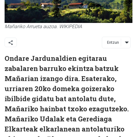
Mañariko Arrueta auzoa. WIKIPEDIA
Entzun
Ondare Jardunaldien egitarau
zabalaren barruko ekintza batzuk
Mañarian izango dira. Esaterako,
urriaren 20ko domeka goizerako
ibilbide gidatu bat antolatu dute,
Mañariko hainbat txoko ezagutzeko.
Mañariko Udalak eta Gerediaga
Elkarteak elkarlanean antolaturiko