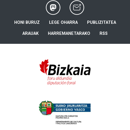
HONI BURUZ
LEGE OHARRA
PUBLIZITATEA
ARAUAK
HARREMANETARAKO
RSS