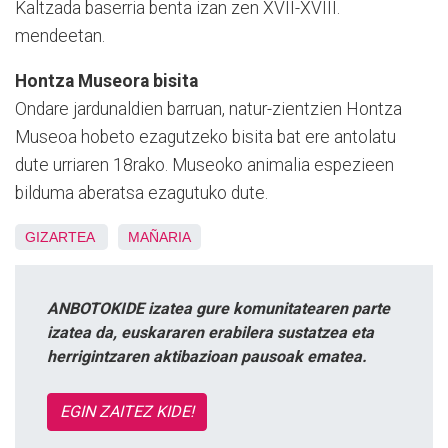
Kaltzada baserria benta izan zen XVII-XVIII.
mendeetan.
Hontza Museora bisita
Ondare jardunaldien barruan, natur-zientzien Hontza
Museoa hobeto ezagutzeko bisita bat ere antolatu
dute urriaren 18rako. Museoko animalia espezieen
bilduma aberatsa ezagutuko dute.
GIZARTEA
MAÑARIA
ANBOTOKIDE izatea gure komunitatearen parte
izatea da, euskararen erabilera sustatzea eta
herrigintzaren aktibazioan pausoak ematea.
EGIN ZAITEZ KIDE!