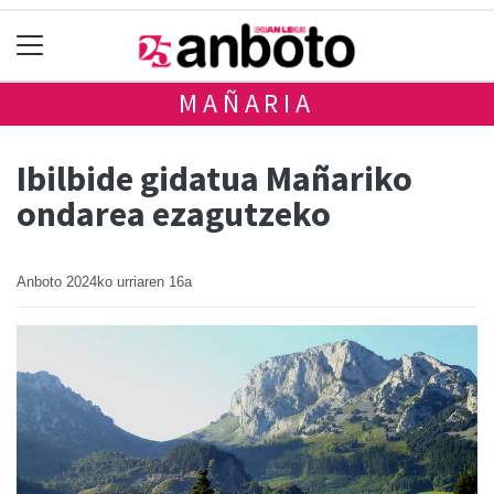
MAÑARIA
Ibilbide gidatua Mañariko
ondarea ezagutzeko
Anboto
2024ko urriaren 16a