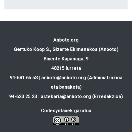
Anboto.org
Gertuko Koop S., Gizarte Ekimenekoa (Anboto)
Bixente Kapanaga, 9
48215 Iurreta
94-681 65 58 |
anboto@anboto.org
(Administrazioa
eta banaketa)
94-623 25 23 |
astekaria@anboto.org
(Erredakzioa)
Codesyntaxek garatua