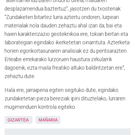
"asentamendu baten ondorio direla, maldaren
desplazamendua baztertuz", jasotzen du txostenak.
"Zundaketen bitartez lurra aztertu ondoren, lurpean
materialak nola dauden zehaztu ahal izan da, bai eta
haien karakterizazio geoteknikoa ere, tokian bertan eta
laborategian egindako ikerketetan oinarrituta. Azterketa
horien egonkortasunaren analisiak ez du pentsarazten
Erleabe errekarako lurzoruen haustura zirkularrik
dagoenik, ezta maila freatiko altuko baldintzetan ere",
zehaztu dute.
Hala ere, jarraipena egiten segituko dute, egindako
zundaketetan pieza bereziak ipini dituztelako, lurraren
mugimenduen kontrola egiteko.
GIZARTEA
MAÑARIA