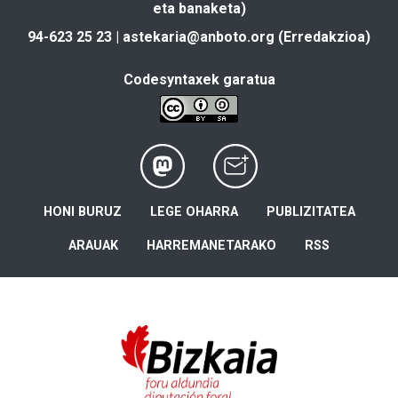
eta banaketa)
94-623 25 23 |
astekaria@anboto.org
(Erredakzioa)
Codesyntaxek garatua
HONI BURUZ
LEGE OHARRA
PUBLIZITATEA
ARAUAK
HARREMANETARAKO
RSS