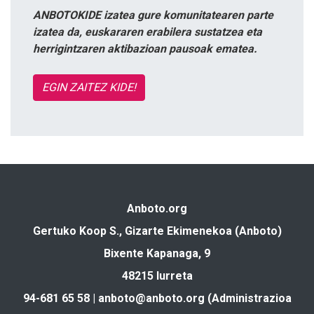
ANBOTOKIDE izatea gure komunitatearen parte
izatea da, euskararen erabilera sustatzea eta
herrigintzaren aktibazioan pausoak ematea.
EGIN ZAITEZ KIDE!
Anboto.org
Gertuko Koop S., Gizarte Ekimenekoa (Anboto)
Bixente Kapanaga, 9
48215 Iurreta
94-681 65 58 |
anboto@anboto.org
(Administrazioa