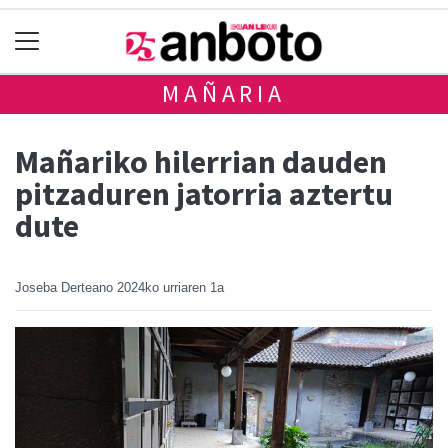
MAÑARIA
Mañariko hilerrian dauden
pitzaduren jatorria aztertu
dute
Joseba Derteano
2024ko urriaren 1a