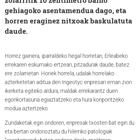
zolarritik 10 zentimetro baino
gehiagoko asentamendua dago, eta
horren eraginez nitxoak baskulatuta
daude.
Horrez gainera, iparraldeko hegal horretan, Erleabeko
errekaren eskumako ertzean, pitzadurak daude, batez
ere zolarrietan. Horiek horrela, udalak horrelako
azterketetan aditua den Ingeotyc enpresari eman zion
ikerketa egiteko ardura, maldak errekarantz duen
egonkortasuna egiaztatzeko eta hura konpontzeko
modua aztertzeko.
Zundaketak egin ondoren, enpresak txosten bat egin du
eta bertan ondorioztatu du hilerriko patologiak