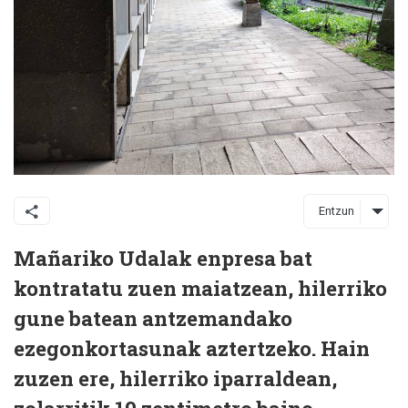
Entzun
Mañariko Udalak enpresa bat
kontratatu zuen maiatzean, hilerriko
gune batean antzemandako
ezegonkortasunak aztertzeko. Hain
zuzen ere, hilerriko iparraldean,