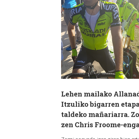
Lehen mailako Allana
Itzuliko bigarren etap
taldeko mañariarra. Zo
zen Chris Froome-enga