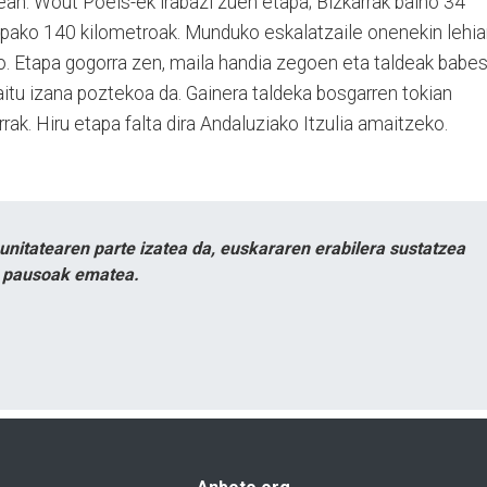
ean. Wout Poels-ek irabazi zuen etapa; Bizkarrak baino 34
apako 140 kilometroak. Munduko eskalatzaile onenekin lehi
go. Etapa gogorra zen, maila handia zegoen eta taldeak babe
itu izana poztekoa da. Gainera taldeka bosgarren tokian
rrak. Hiru etapa falta dira Andaluziako Itzulia amaitzeko.
itatearen parte izatea da, euskararen erabilera sustatzea
n pausoak ematea.