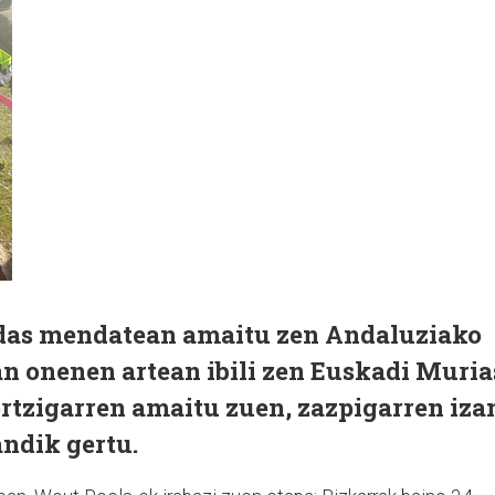
das mendatean amaitu zen Andaluziako
an onenen artean ibili zen Euskadi Muria
rtzigarren amaitu zuen, zazpigarren iza
ndik gertu.