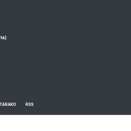
ta)
TARAKO
RSS