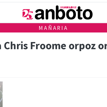
MAÑARIA
ta Chris Froome orpoz 