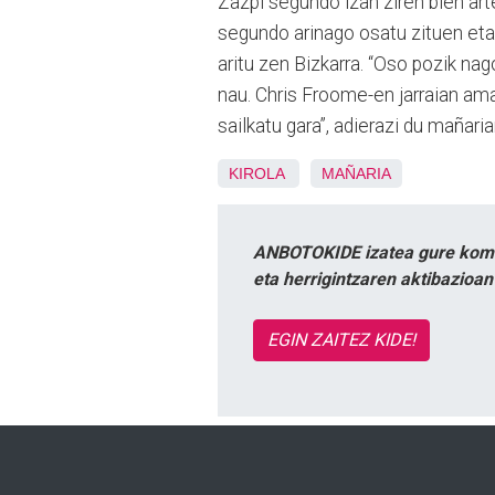
Zazpi segundo izan ziren bien art
segundo arinago osatu zituen et
aritu zen Bizkarra. “Oso pozik na
nau. Chris Froome-en jarraian ama
sailkatu gara”, adierazi du mañaria
KIROLA
MAÑARIA
ANBOTOKIDE izatea gure komun
eta herrigintzaren aktibazioa
EGIN ZAITEZ KIDE!