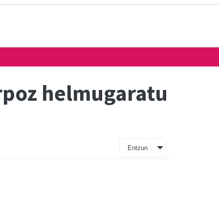
orpoz helmugaratu
Entzun