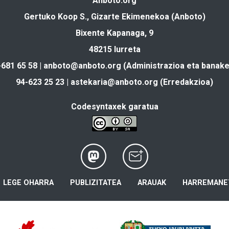
Anboto.org
Gertuko Koop S., Gizarte Ekimenekoa (Anboto)
Bixente Kapanaga, 9
48215 Iurreta
-681 65 58 |
anboto@anboto.org
(Administrazioa eta banake
94-623 25 23 |
astekaria@anboto.org
(Erredakzioa)
Codesyntaxek garatua
LEGE OHARRA
PUBLIZITATEA
ARAUAK
HARREMANE