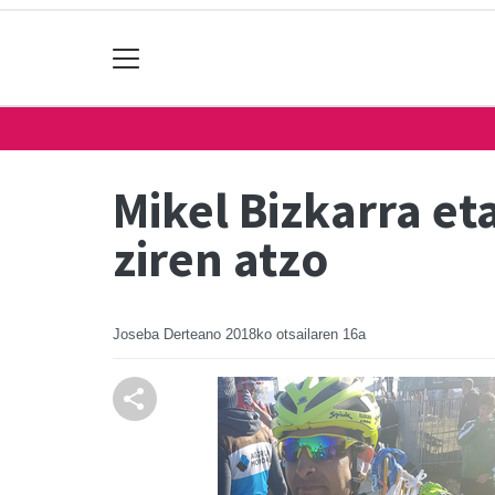
Mikel Bizkarra e
ziren atzo
Joseba Derteano
2018ko otsailaren 16a