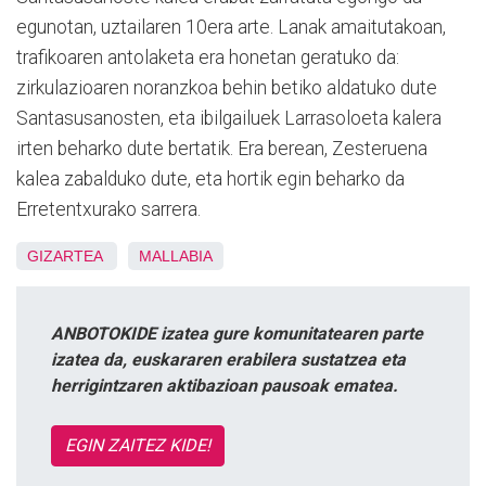
egunotan, uztailaren 10era arte. Lanak amaitutakoan,
trafikoaren antolaketa era honetan geratuko da:
z
irkulazioaren noranzkoa behin betiko aldatuko dute
Santasusanosten, eta ibilgailuek Larrasoloeta kalera
irten beharko dute bertatik. Era berean, Zesteruena
kalea zabalduko dute, eta hortik egin beharko da
Erretentxurako sarrera.
GIZARTEA
MALLABIA
ANBOTOKIDE izatea gure komunitatearen parte
izatea da, euskararen erabilera sustatzea eta
herrigintzaren aktibazioan pausoak ematea.
EGIN ZAITEZ KIDE!