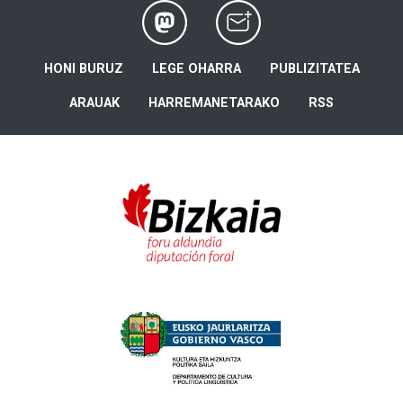
HONI BURUZ
LEGE OHARRA
PUBLIZITATEA
ARAUAK
HARREMANETARAKO
RSS