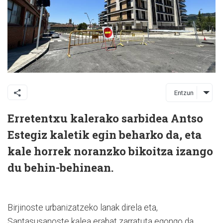
Entzun
Erretentxu kalerako sarbidea Antso
Estegiz kaletik egin beharko da, eta
kale horrek noranzko bikoitza izango
du behin-behinean.
Birjinoste urbanizatzeko lanak direla eta,
Santasusanoste kalea erabat zarratuta egongo da