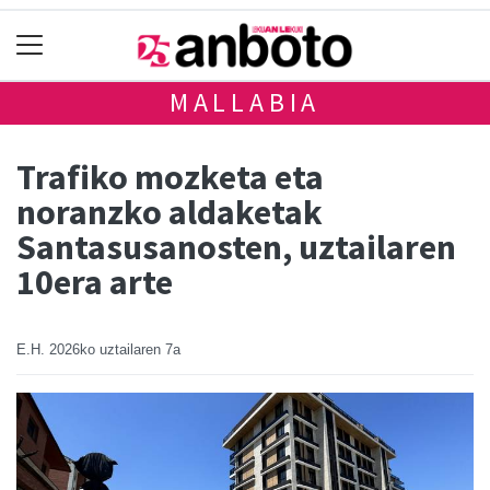
MALLABIA
Trafiko mozketa eta
noranzko aldaketak
Santasusanosten, uztailaren
10era arte
E.H.
2026ko uztailaren 7a