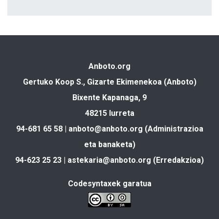
Anboto.org
Gertuko Koop S., Gizarte Ekimenekoa (Anboto)
Bixente Kapanaga, 9
48215 Iurreta
94-681 65 58 |
anboto@anboto.org
(Administrazioa
eta banaketa)
94-623 25 23 |
astekaria@anboto.org
(Erredakzioa)
Codesyntaxek garatua