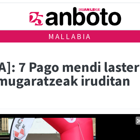
MALLABIA
]: 7 Pago mendi laste
lmugaratzeak iruditan