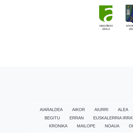
AIARALDEA
AIKOR
AIURRI
ALEA
BEGITU
ERRAN
EUSKALERRIA IRRA
KRONIKA
MAILOPE
NOAUA
O