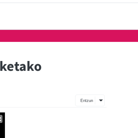
rketako
Entzun