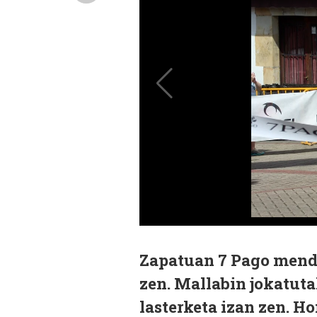
Zapatuan 7 Pago mendi
zen. Mallabin jokatu
lasterketa izan zen. 