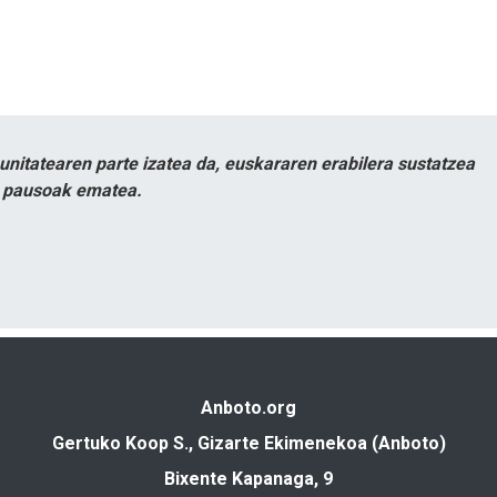
itatearen parte izatea da, euskararen erabilera sustatzea
n pausoak ematea.
Anboto.org
Gertuko Koop S., Gizarte Ekimenekoa (Anboto)
Bixente Kapanaga, 9