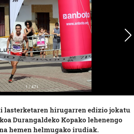
 lasterketaren hirugarren edizio jokatu
takoa Durangaldeko Kopako lehenengo
Hona hemen helmugako irudiak.