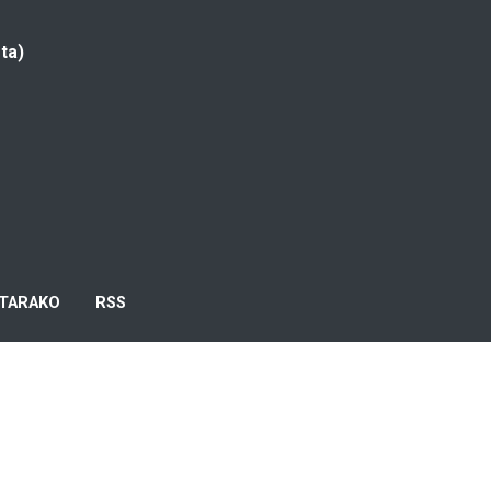
ta)
TARAKO
RSS