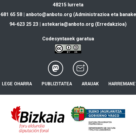
48215 Iurreta
-681 65 58 |
anboto@anboto.org
(Administrazioa eta banake
94-623 25 23 |
astekaria@anboto.org
(Erredakzioa)
Codesyntaxek garatua
LEGE OHARRA
PUBLIZITATEA
ARAUAK
HARREMANE