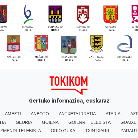
Gertuko informazioa, euskaraz
AMEZTI
ANBOTO
ANTXETA IRRATIA
ATARIA
AZP
TIA
GEURIA
GOIENA
GOIERRI TELEBISTA
GUAIXE
IZMENDI TELEBISTA
ORIO GUKA
TXINTXARRI
ZARAUT