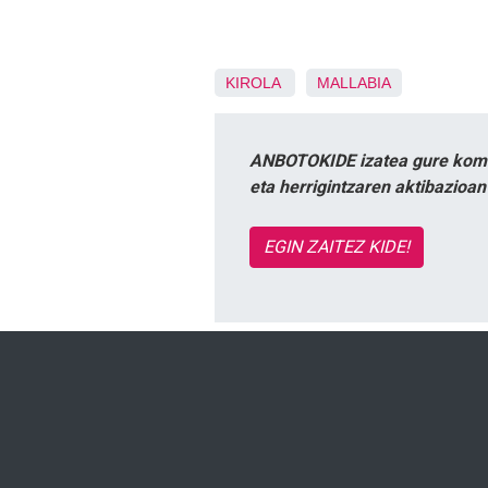
KIROLA
MALLABIA
ANBOTOKIDE izatea gure komun
eta herrigintzaren aktibazioa
EGIN ZAITEZ KIDE!