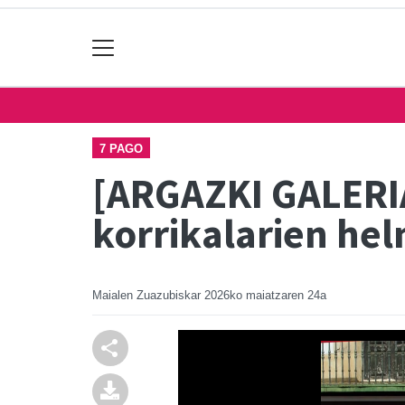
7 PAGO
[ARGAZKI GALERIA
korrikalarien he
Maialen Zuazubiskar
2026ko maiatzaren 24a