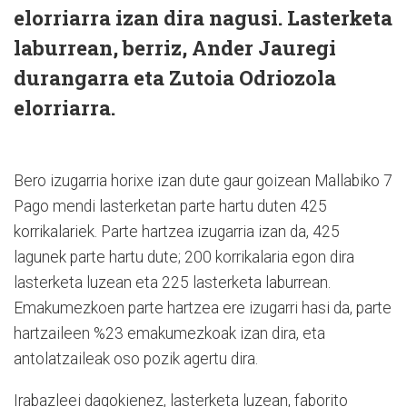
elorriarra izan dira nagusi. Lasterketa
laburrean, berriz, Ander Jauregi
durangarra eta Zutoia Odriozola
elorriarra.
Bero izugarria horixe izan dute gaur goizean Mallabiko 7
Pago mendi lasterketan parte hartu duten 425
korrikalariek. Parte hartzea izugarria izan da, 425
lagunek parte hartu dute; 200 korrikalaria egon dira
lasterketa luzean eta 225 lasterketa laburrean.
Emakumezkoen parte hartzea ere izugarri hasi da, parte
hartzaileen %23 emakumezkoak izan dira, eta
antolatzaileak oso pozik agertu dira.
Irabazleei dagokienez, lasterketa luzean, faborito