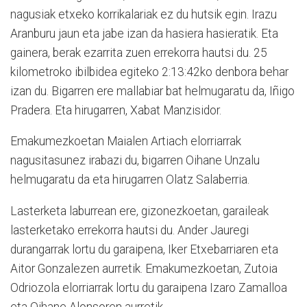
nagusiak etxeko korrikalariak ez du hutsik egin. Irazu
Aranburu jaun eta jabe izan da hasiera hasieratik. Eta
gainera, berak ezarrita zuen errekorra hautsi du. 25
kilometroko ibilbidea egiteko 2:13:42ko denbora behar
izan du. Bigarren ere mallabiar bat helmugaratu da, Iñigo
Pradera. Eta hirugarren, Xabat Manzisidor.
Emakumezkoetan Maialen Artiach elorriarrak
nagusitasunez irabazi du, bigarren Oihane Unzalu
helmugaratu da eta hirugarren Olatz Salaberria.
Lasterketa laburrean ere, gizonezkoetan, garaileak
lasterketako errekorra hautsi du. Ander Jauregi
durangarrak lortu du garaipena, Iker Etxebarriaren eta
Aitor Gonzalezen aurretik. Emakumezkoetan, Zutoia
Odriozola elorriarrak lortu du garaipena Izaro Zamalloa
eta Oihane Alonsoren aurretik.