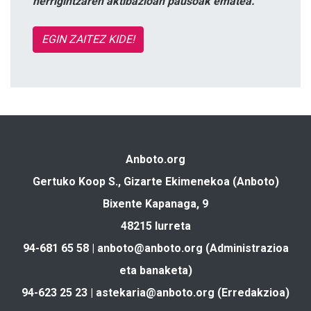
herrigintzaren aktibazioan pausoak ematea.
EGIN ZAITEZ KIDE!
Anboto.org
Gertuko Koop S., Gizarte Ekimenekoa (Anboto)
Bixente Kapanaga, 9
48215 Iurreta
94-681 65 58 |
anboto@anboto.org
(Administrazioa
eta banaketa)
94-623 25 23 |
astekaria@anboto.org
(Erredakzioa)