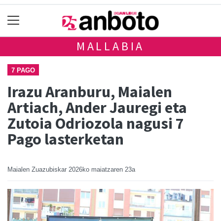
MALLABIA
7 PAGO
Irazu Aranburu, Maialen
Artiach, Ander Jauregi eta
Zutoia Odriozola nagusi 7
Pago lasterketan
Maialen Zuazubiskar
2026ko maiatzaren 23a