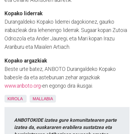
Kopako liderrak
Durangaldeko Kopako liderrei dagokionez, gaurko
irabazleak dira lehenengo liderrak. Sugaar kopan Zutoia
Odriozola eta Ander Jauregi; eta Mari kopan Irazu
Aranburu eta Maialen Artiach.
Kopako argazkiak
Beste urte batez, ANBOTO Durangaldeko Kopako
babesle da eta asteburuan zehar argazkiak
www.anboto.org
-en egongo dira ikusgai.
KIROLA
MALLABIA
ANBOTOKIDE izatea gure komunitatearen parte
izatea da, euskararen erabilera sustatzea eta