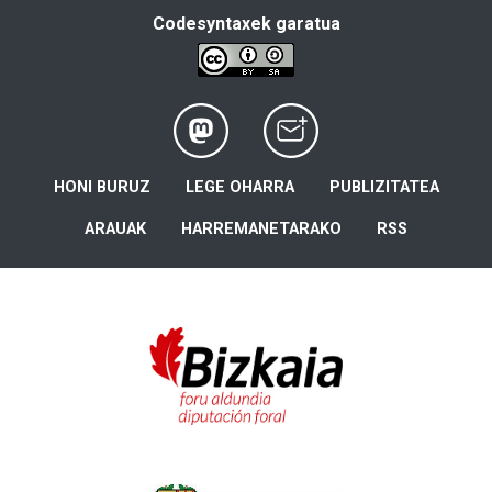
Codesyntaxek garatua
HONI BURUZ
LEGE OHARRA
PUBLIZITATEA
ARAUAK
HARREMANETARAKO
RSS