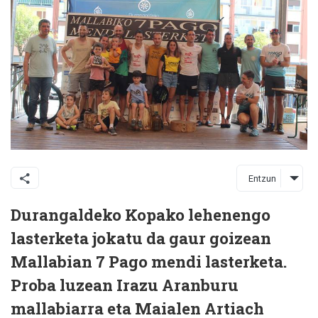
Entzun
Durangaldeko Kopako lehenengo
lasterketa jokatu da gaur goizean
Mallabian 7 Pago mendi lasterketa.
Proba luzean Irazu Aranburu
mallabiarra eta Maialen Artiach