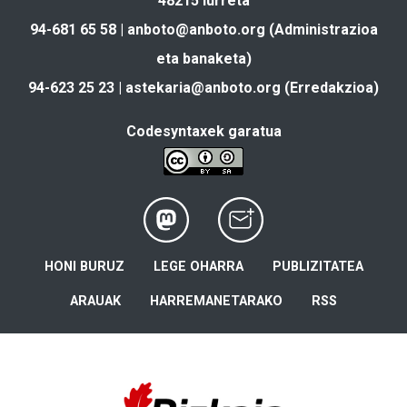
48215 Iurreta
94-681 65 58 |
anboto@anboto.org
(Administrazioa
eta banaketa)
94-623 25 23 |
astekaria@anboto.org
(Erredakzioa)
Codesyntaxek garatua
HONI BURUZ
LEGE OHARRA
PUBLIZITATEA
ARAUAK
HARREMANETARAKO
RSS