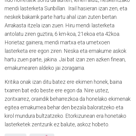
Ildo horretatik sortu da aurten, lehen aldiz, neskentzako
mendi lasterketa Sunbillan. Irail hasieran izan zen, eta
neskek bakarrik parte hartu ahal izan zuten bertan.
Arrakasta itzela izan zuen. Hiru mendi lasterketa
antolatu ziren guztira, 6 km-koa, 21ekoa eta 42koa.
Horietaz gainera, mendi martxa eta umetxoen
lasterketa ere egon ziren. Neska eta emakume askok
hartu zuen parte, jakina. Jai bat izan zen azken finean,
emakumearen aldeko jai zoragarria.
Kritika onak izan ditu batez ere ekimen honek, baina
txarren bat edo beste ere egon da. Nire ustez,
zoritxarrez, oraindik beharrezkoa da honelako ekimenak
egitea emakumea behar den bezala baloratzeko eta
kirol mundura bultzatzeko. Etorkizunean era honetako
lasterketek zentzurik ez balute, askoz hobeto.