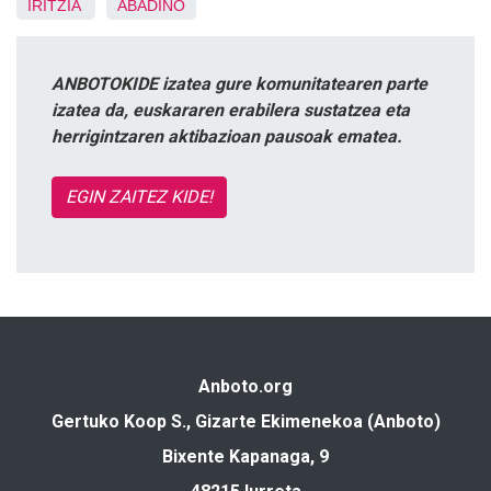
IRITZIA
ABADIÑO
ANBOTOKIDE izatea gure komunitatearen parte
izatea da, euskararen erabilera sustatzea eta
herrigintzaren aktibazioan pausoak ematea.
EGIN ZAITEZ KIDE!
Anboto.org
Gertuko Koop S., Gizarte Ekimenekoa (Anboto)
Bixente Kapanaga, 9