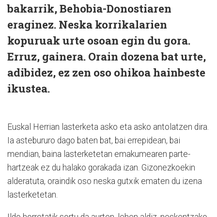
bakarrik, Behobia-Donostiaren
eraginez. Neska korrikalarien
kopuruak urte osoan egin du gora.
Erruz, gainera. Orain dozena bat urte,
adibidez, ez zen oso ohikoa hainbeste
ikustea.
Euskal Herrian lasterketa asko eta asko antolatzen dira.
Ia astebururo dago baten bat, bai errepidean, bai
mendian, baina lasterketetan emakumearen parte-
hartzeak ez du halako gorakada izan. Gizonezkoekin
alderatuta, oraindik oso neska gutxik ematen du izena
lasterketetan.