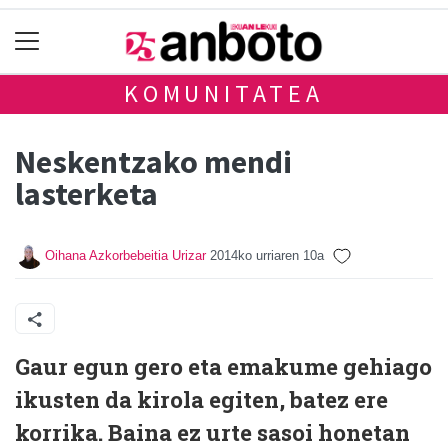
KOMUNITATEA
Neskentzako mendi
lasterketa
Oihana Azkorbebeitia Urizar
2014ko urriaren 10a
Gaur egun gero eta emakume gehiago
ikusten da kirola egiten, batez ere
korrika. Baina ez urte sasoi honetan