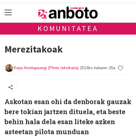
KOMUNITATEA
Merezitakoak
Kepa Arroitajauregi (Pilota teknikaria)
2014ko irailaren 26a
Askotan esan ohi da denborak gauzak
bere tokian jartzen dituela, eta beste
behin hala dela esan liteke azken
asteetan pilota munduan