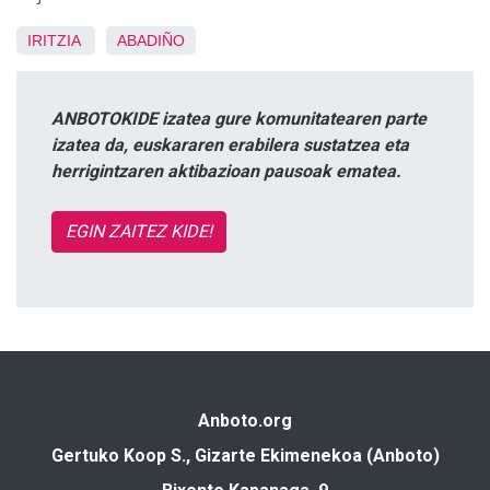
IRITZIA
ABADIÑO
ANBOTOKIDE izatea gure komunitatearen parte
izatea da, euskararen erabilera sustatzea eta
herrigintzaren aktibazioan pausoak ematea.
EGIN ZAITEZ KIDE!
Anboto.org
Gertuko Koop S., Gizarte Ekimenekoa (Anboto)