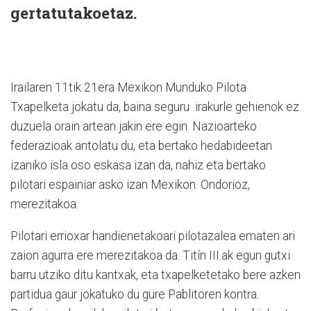
gertatutakoetaz.
Irailaren 11tik 21era Mexikon Munduko Pilota
Txapelketa jokatu da, baina seguru irakurle gehienok ez
duzuela orain artean jakin ere egin. Nazioarteko
federazioak antolatu du, eta bertako hedabideetan
izaniko isla oso eskasa izan da, nahiz eta bertako
pilotari espainiar asko izan Mexikon. Ondorioz,
merezitakoa.
Pilotari errioxar handienetakoari pilotazalea ematen ari
zaion agurra ere merezitakoa da. Titín III.ak egun gutxi
barru utziko ditu kantxak, eta txapelketetako bere azken
partidua gaur jokatuko du gure Pablitoren kontra.