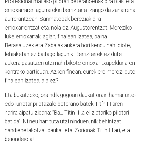
Profesional mailako pilotari beteranoenak dira biak, eta
errioxarraren agurrarekin berriztarra izango da zaharrena
aurrerantzean. Sanmateoak bereziak dira
errioxarrentzat eta, nola ez, Augustorentzat. Mereziko
luke errioxarrak, agian, finalean izatea, baina
Berasaluzek eta Zabalak aukera hori kendu nahi diote,
lehiaketan ez baitago lagunik. Berriztarrek ez dute
aukera pasatzen utzi nahi bikote errioxar txapeldunaren
kontrako partiduan. Azken finean, eurek ere merezi dute
finalean izatea, ala ez?
Eta bukatzeko, oraindik gogoan daukat orain hamar urte-
edo iurretar pilotazale beterano batek Titín III.aren
harira aipatu zidana: “Ba... Titín III.a eliz atariko pilotari
bat da”. Ni neu harrituta utzi ninduen, nik behintzat
handienetakotzat daukat eta. Zorionak Titín III.ari, eta
bejondeiola!