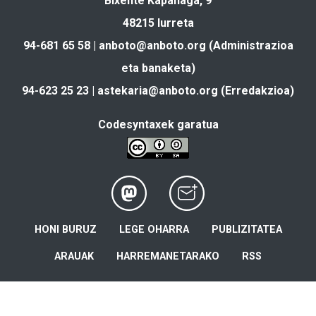
Bixente Kapanaga, 9
48215 Iurreta
94-681 65 58 |
anboto@anboto.org
(Administrazioa
eta banaketa)
94-623 25 23 |
astekaria@anboto.org
(Erredakzioa)
Codesyntaxek garatua
HONI BURUZ
LEGE OHARRA
PUBLIZITATEA
ARAUAK
HARREMANETARAKO
RSS