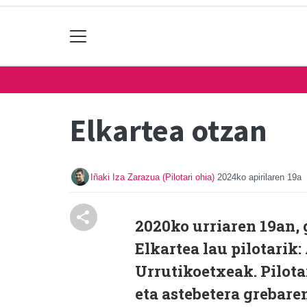
Elkartea otzan
Iñaki Iza Zarazua (Pilotari ohia)
2024ko apirilaren 19a
2020ko urriaren 19an, 
Elkartea lau pilotarik
Urrutikoetxeak. Pilota
eta astebetera grebare