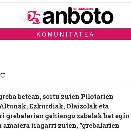
KOMUNITATEA
greba betean, sortu zuten Pilotarien
: Altunak, Ezkurdiak, Olaizolak eta
ri grebalarien gehiengo zabalak bat egin
n amaiera iragarri zuten, "grebalarien