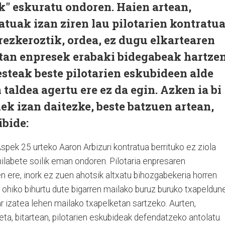
k" eskuratu ondoren. Haien artean,
atuak izan ziren lau pilotarien kontratu
rrezkeroztik, ordea, ez dugu elkartearen
eotan enpresek erabaki bidegabeak hartze
esteak beste pilotarien eskubideen alde
taldea agertu ere ez da egin. Azken ia bi
ek izan daitezke, beste batzuen artean,
ibide:
spek 25 urteko Aaron Arbizuri kontratua berrituko ez ziola
hilabete soilik eman ondoren. Pilotaria enpresaren
n ere, inork ez zuen ahotsik altxatu bihozgabekeria horren
 ohiko bihurtu dute bigarren mailako buruz buruko txapeldun
r izatea lehen mailako txapelketan sartzeko. Aurten,
 eta, bitartean, pilotarien eskubideak defendatzeko antolatu