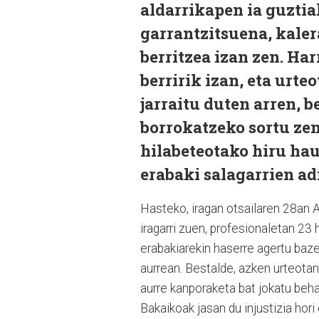
aldarrikapen ia guztia
garrantzitsuena, kaler
berritzea izan zen. Ha
berririk izan, eta urt
jarraitu duten arren, b
borrokatzeko sortu zen 
hilabeteotako hiru hau
erabaki salagarrien ad
Hasteko, iragan otsailaren 28an A
iragarri zuen, profesionaletan 23 
erabakiarekin haserre agertu baze
aurrean. Bestalde, azken urteotan
aurre kanporaketa bat jokatu beha
Bakaikoak jasan du injustizia hori