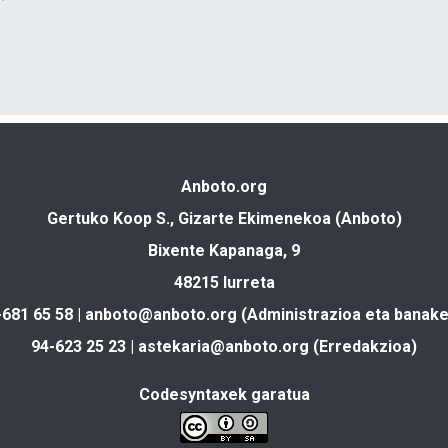
Anboto.org
Gertuko Koop S., Gizarte Ekimenekoa (Anboto)
Bixente Kapanaga, 9
48215 Iurreta
-681 65 58 |
anboto@anboto.org
(Administrazioa eta banake
94-623 25 23 |
astekaria@anboto.org
(Erredakzioa)
Codesyntaxek garatua