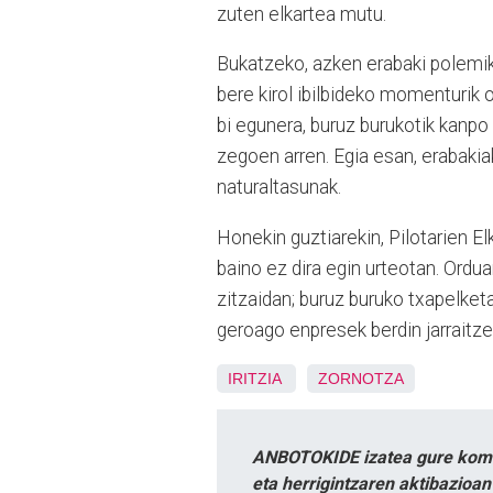
zuten elkartea mutu.
Bukatzeko, azken erabaki polemik
bere kirol ibilbideko momenturik 
bi egunera, buruz burukotik kanpo
zegoen arren. Egia esan, erabakia
naturaltasunak.
Honekin guztiarekin, Pilotarien E
baino ez dira egin urteotan. Orduan
zitzaidan; buruz buruko txapelketa
geroago enpresek berdin jarraitzen
IRITZIA
ZORNOTZA
ANBOTOKIDE izatea gure komun
eta herrigintzaren aktibazioa