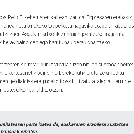
oa Peio Etxeberriaren kaltean izan da. Enpresaren erabakiz,
onenean eta binakako txapelketa nagusiko txapela irabazi et
 utzi zuen Aspek, martxotik Zumaian jokatzeko iragarrita
k berak baino gehiago harritu nau berau onartzeko
lkartearen sorrerari buruz 2020an izan nituen susmoak berret
, elkartasunetik baino, norberekeriatik eratu zela iruditu
ren geldialdiak eragindako itoak bultzatuta, alegia. Lau urte
 dute; elkartea, aldiz, otzan.
itatearen parte izatea da, euskararen erabilera sustatzea
n pausoak ematea.