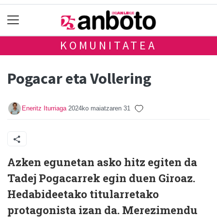
KOMUNITATEA
Pogacar eta Vollering
Eneritz Iturriaga
2024ko maiatzaren 31
Azken egunetan asko hitz egiten da
Tadej Pogacarrek egin duen Giroaz.
Hedabideetako titularretako
protagonista izan da. Merezimendu