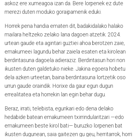
askoz ere xumeagoa izan da. Bere lorpenek ez dute
merezi duten moduko goraipamenik eduki.
Horrek pena handia ematen dit, badakidalako halako
mailara heltzeko zelako lana dagoen atzetik. 2024.
urtean gaude eta agintari guztiei ahoa berotzen zaie,
emakumeei lagundu behar zaiela esaten eta kirolean
berdintasuna dagoela adieraziz. Berdintasun hori non
ikusten duten galdetuko nieke. Jakina egoera hobetu
dela azken urteetan, baina berdintasuna lortzetik oso
urrun gaude oraindik. Horixe da gaur egun dugun
errealitatea eta horrekin lan egin behar dugu.
Beraz, irrati, telebista, egunkari edo dena delako
hedabide batean emakumeen txirrindularitzari —edo
emakumeen beste kirol bati— buruzko lorpenen bat
ikusten dugunean, saia gaitezen gu geu, herritarrok, horri