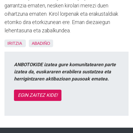
garrantzia ematen, nesken kirolari merezi duen
oihartzuna ematen. Kirol lorpenak eta erakustaldiak
etorriko dira etorkizunean ere. Eman diezaiegun
lehentasuna eta zabalkundea.
IRITZIA
ABADIÑO
ANBOTOKIDE izatea gure komunitatearen parte
izatea da, euskararen erabilera sustatzea eta
herrigintzaren aktibazioan pausoak ematea.
EGIN ZAITEZ KIDE!