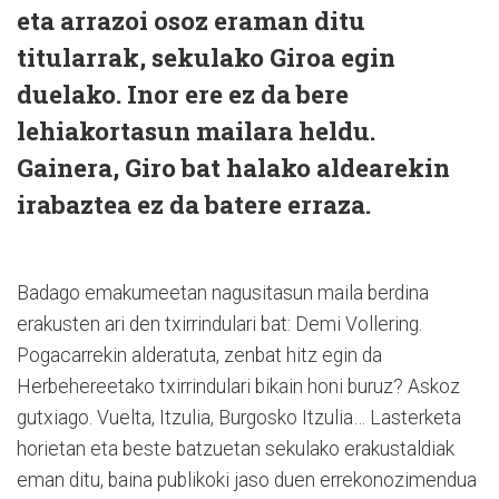
eta arrazoi osoz eraman ditu
titularrak, sekulako Giroa egin
duelako. Inor ere ez da bere
lehiakortasun mailara heldu.
Gainera, Giro bat halako aldearekin
irabaztea ez da batere erraza.
Badago emakumeetan nagusitasun maila berdina
erakusten ari den txirrindulari bat: Demi Vollering.
Pogacarrekin alderatuta, zenbat hitz egin da
Herbehereetako txirrindulari bikain honi buruz? Askoz
gutxiago. Vuelta, Itzulia, Burgosko Itzulia… Lasterketa
horietan eta beste batzuetan sekulako erakustaldiak
eman ditu, baina publikoki jaso duen errekonozimendua