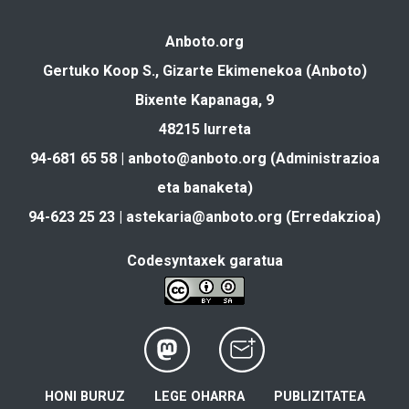
Anboto.org
Gertuko Koop S., Gizarte Ekimenekoa (Anboto)
Bixente Kapanaga, 9
48215 Iurreta
94-681 65 58 |
anboto@anboto.org
(Administrazioa
eta banaketa)
94-623 25 23 |
astekaria@anboto.org
(Erredakzioa)
Codesyntaxek garatua
HONI BURUZ
LEGE OHARRA
PUBLIZITATEA