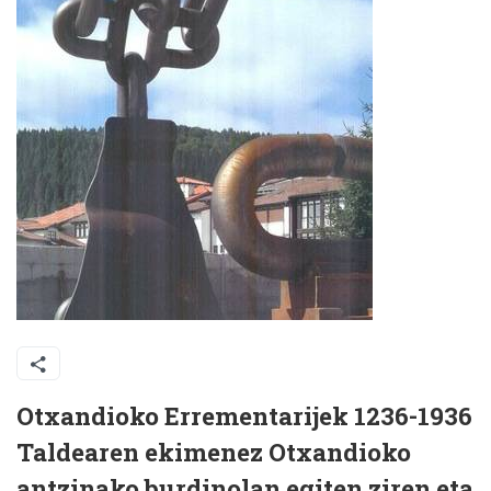
Otxandioko Errementarijek 1236-1936
Taldearen ekimenez Otxandioko
antzinako burdinolan egiten ziren eta