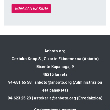
EGIN ZAITEZ KIDE!
Anboto.org
Gertuko Koop S., Gizarte Ekimenekoa (Anboto)
Bixente Kapanaga, 9
48215 Iurreta
94-681 65 58 |
anboto@anboto.org
(Administrazioa
eta banaketa)
94-623 25 23 |
astekaria@anboto.org
(Erredakzioa)
Codesyntaxek garatua