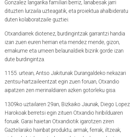
Gonzalez langarika familiari berriz, lanabesak jarri
dituzten lurzaila uzteagatik, eta proiektua ahalbideratu
duten kolaboratzaile guztiei.
Otxandiarrek diotenez, burdingintzak garrantzi handia
izan zuen euren herrian eta mendez mende, gizon,
emakume eta umeen belaunaldiek bizirik gorde izan
dute burdingintza.
1155. urtean, Antso Jakitunak Durangaldeko nekazari
zentsu-hartzaileentzat egin zuen foruan, Otxandio
aipatzen zen merinaldiaren azken gotorleku gisa.
1309ko uztailaren 29an, Bizkaiko Jaunak, Diego Lopez
Harokoak berretsi egin zituen Otxandio hiribilduaren
foruak. Garai haietan Otxandiotik igarotzen ziren
Gaztelarako hainbat produktu; armak, ferrak, iltzeak,