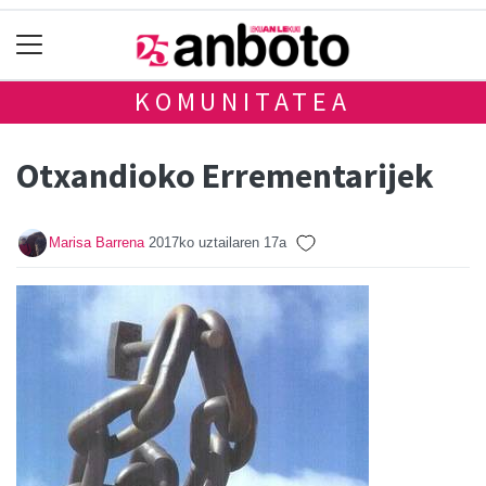
KOMUNITATEA
Otxandioko Errementarijek
Marisa Barrena
2017ko uztailaren 17a