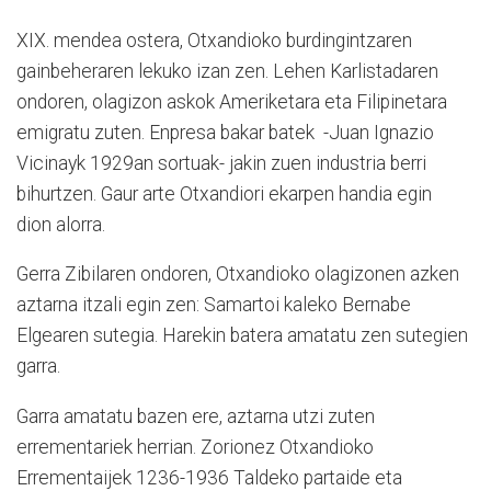
XIX. mendea ostera, Otxandioko burdingintzaren
gainbeheraren lekuko izan zen. Lehen Karlistadaren
ondoren, olagizon askok Ameriketara eta Filipinetara
emigratu zuten. Enpresa bakar batek -Juan Ignazio
Vicinayk 1929an sortuak- jakin zuen industria berri
bihurtzen. Gaur arte Otxandiori ekarpen handia egin
dion alorra.
Gerra Zibilaren ondoren, Otxandioko olagizonen azken
aztarna itzali egin zen: Samartoi kaleko Bernabe
Elgearen sutegia. Harekin batera amatatu zen sutegien
garra.
Garra amatatu bazen ere, aztarna utzi zuten
errementariek herrian. Zorionez Otxandioko
Errementaijek 1236-1936 Taldeko partaide eta