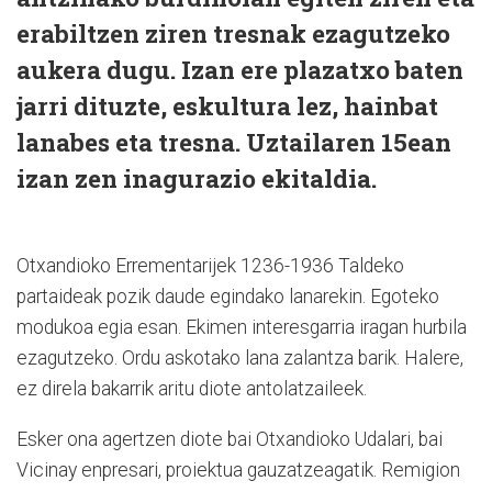
erabiltzen ziren tresnak ezagutzeko
aukera dugu. Izan ere plazatxo baten
jarri dituzte, eskultura lez, hainbat
lanabes eta tresna. Uztailaren 15ean
izan zen inagurazio ekitaldia.
Otxandioko Errementarijek 1236-1936 Taldeko
partaideak pozik daude egindako lanarekin. Egoteko
modukoa egia esan. Ekimen interesgarria iragan hurbila
ezagutzeko. Ordu askotako lana zalantza barik. Halere,
ez direla bakarrik aritu diote antolatzaileek.
Esker ona agertzen diote bai Otxandioko Udalari, bai
Vicinay enpresari, proiektua gauzatzeagatik. Remigion