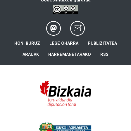
HONI BURUZ
LEGE OHARRA
PUBLIZITATEA
ARAUAK
HARREMANETARAKO
RSS