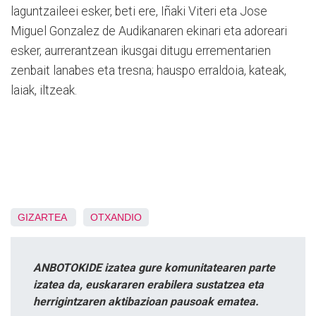
laguntzaileei esker, beti ere, Iñaki Viteri eta Jose
Miguel Gonzalez de Audikanaren ekinari eta adoreari
esker, aurrerantzean ikusgai ditugu errementarien
zenbait lanabes eta tresna; hauspo erraldoia, kateak,
laiak, iltzeak.
GIZARTEA
OTXANDIO
ANBOTOKIDE izatea gure komunitatearen parte
izatea da, euskararen erabilera sustatzea eta
herrigintzaren aktibazioan pausoak ematea.