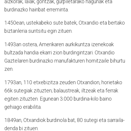
aizkorak, laiak, gontzak, gurpiletarako hagunak eta
burdinazko hainbat erreminta.
1450ean, ustekabeko sute batek, Otxandio eta bertako
biztanleria suntsitu egin zituen.
1493an ostera, Amerikaren aurkikuntza izenekoak
bultzada handia ekarri zion burdingintzari. Otxandio
Gaztelaren burdinazko manufakturen hornitzaile bihurtu
zen.
1793an, 110 etxebizitza zeuden Otxandion, horietako
66k sutegiak zituzten; balaustreak, iltzeak eta ferrak
egiten zituzten. Egunean 3.000 burdina-kilo baino
gehiago erabilita.
1849an, Otxandiok burdinola bat, 80 sutegi eta sarraila-
denda bi zituen.