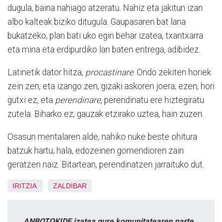
dugula, baina nahiago atzeratu. Nahiz eta jakitun izan
albo kalteak biziko ditugula. Gaupasaren bat lana
bukatzeko, plan bati uko egin behar izatea, txantxarra
eta mina eta erdipurdiko lan baten entrega, adibidez.
Latinetik dator hitza,
procastinare
. Ondo zekiten horiek
zein zen, eta izango zen, gizaki askoren joera; ezen, hori
gutxi ez, eta
perendinare
, perendinatu ere hiztegiratu
zutela. Biharko ez, gauzak etzirako uztea, hain zuzen.
Osasun mentalaren alde, nahiko nuke beste ohitura
batzuk hartu; hala, edozeinen gomendioren zain
geratzen naiz. Bitartean, perendinatzen jarraituko dut.
IRITZIA
ZALDIBAR
ANBOTOKIDE izatea gure komunitatearen parte