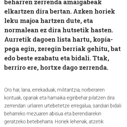
beharren zerrenda amaigabeak
elkartzen dira bertan. Azken horiek
leku majoa hartzen dute, eta
normalean ez dira hutsetik hasten.
Aurretik dagoen lista hartu, kopia-
pega egin, zeregin berriak gehitu, bat
edo beste ezabatu eta bidali. Ttak,
berriro ere, hortxe dago zerrenda.
Oro har, lana, errekaduak, militantzia, norberaren
kontuak, opariak eta hamaika eginbehar pilatzen dira
zerrendan: urliaren urtebetetze erregalua, sandiari bidali
beharreko mezuaren abisua eta berendiarekin
geratzeko betebeharra. Horiek lehenak, atzetik: