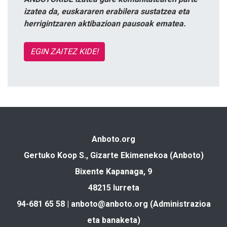
izatea da, euskararen erabilera sustatzea eta
herrigintzaren aktibazioan pausoak ematea.
EGIN ZAITEZ KIDE!
Anboto.org
Gertuko Koop S., Gizarte Ekimenekoa (Anboto)
Bixente Kapanaga, 9
48215 Iurreta
94-681 65 58 |
anboto@anboto.org
(Administrazioa
eta banaketa)