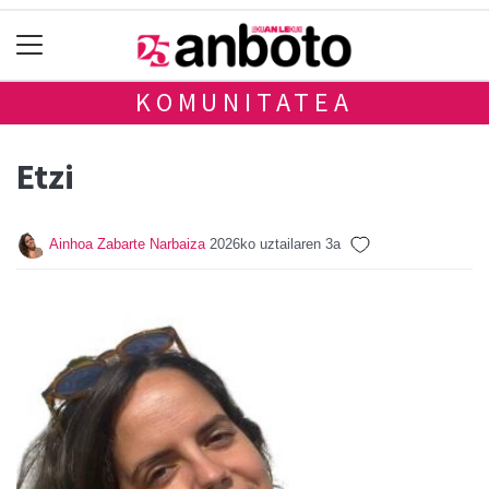
KOMUNITATEA
Etzi
Ainhoa Zabarte Narbaiza
2026ko uztailaren 3a