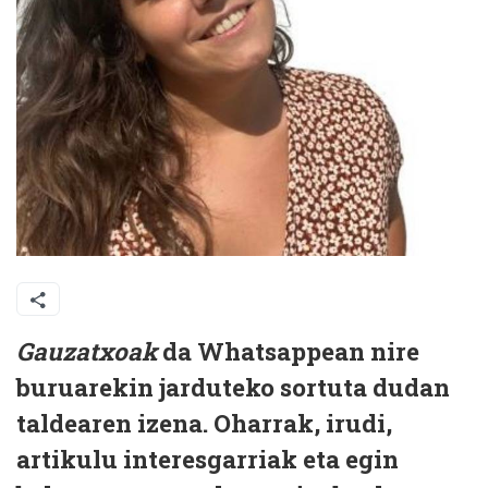
Gauzatxoak
da Whatsappean nire
buruarekin jarduteko sortuta dudan
taldearen izena. Oharrak, irudi,
artikulu interesgarriak eta egin