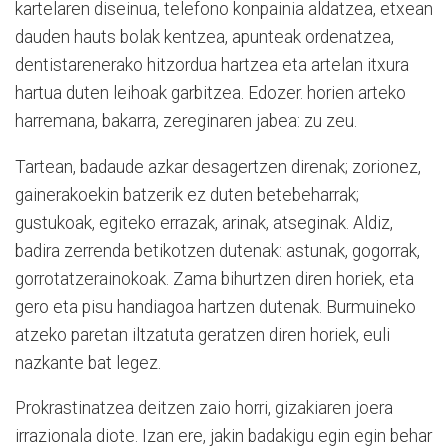
kartelaren diseinua, telefono konpainia aldatzea, etxean
dauden hauts bolak kentzea, apunteak ordenatzea,
dentistarenerako hitzordua hartzea eta artelan itxura
hartua duten leihoak garbitzea. Edozer. horien arteko
harremana, bakarra, zereginaren jabea: zu zeu.
Tartean, badaude azkar desagertzen direnak; zorionez,
gainerakoekin batzerik ez duten betebeharrak;
gustukoak, egiteko errazak, arinak, atseginak. Aldiz,
badira zerrenda betikotzen dutenak: astunak, gogorrak,
gorrotatzerainokoak. Zama bihurtzen diren horiek, eta
gero eta pisu handiagoa hartzen dutenak. Burmuineko
atzeko paretan iltzatuta geratzen diren horiek, euli
nazkante bat legez.
Prokrastinatzea deitzen zaio horri, gizakiaren joera
irrazionala diote. Izan ere, jakin badakigu egin egin behar