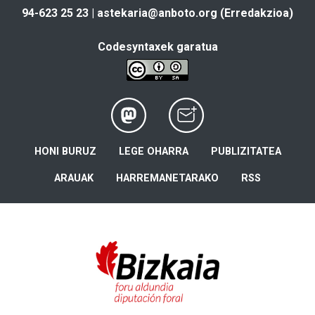
94-623 25 23 |
astekaria@anboto.org
(Erredakzioa)
Codesyntaxek garatua
HONI BURUZ
LEGE OHARRA
PUBLIZITATEA
ARAUAK
HARREMANETARAKO
RSS