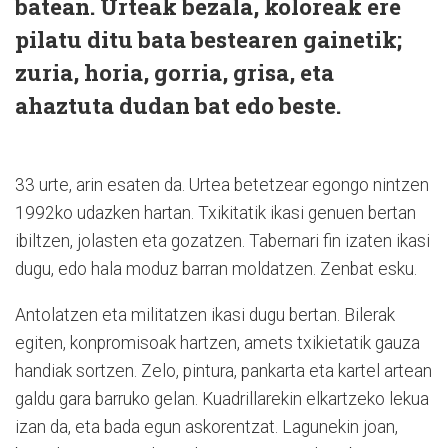
batean. Urteak bezala, koloreak ere
pilatu ditu bata bestearen gainetik;
zuria, horia, gorria, grisa, eta
ahaztuta dudan bat edo beste.
33 urte, arin esaten da. Urtea betetzear egongo nintzen
1992ko udazken hartan. Txikitatik ikasi genuen bertan
ibiltzen, jolasten eta gozatzen. Tabernari fin izaten ikasi
dugu, edo hala moduz barran moldatzen. Zenbat esku.
Antolatzen eta militatzen ikasi dugu bertan. Bilerak
egiten, konpromisoak hartzen, amets txikietatik gauza
handiak sortzen. Zelo, pintura, pankarta eta kartel artean
galdu gara barruko gelan. Kuadrillarekin elkartzeko lekua
izan da, eta bada egun askorentzat. Lagunekin joan,