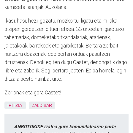
kamiseta laranjak. Auzolana.
Ikasi, hasi, hezi, gozatu, mozkortu, ligatu eta milaka
bizipen gordetzen dituen etxea. 33 urteetan igarotako
tabernariak, domeketako txandalariak, afarienak,
jaietakoak, barrakoak eta garbiketak. Bertara zerbait
hartzera doazenak, edo bertan orduak pasatzen
dituztenak. Denok egiten dugu Castet, denongatik dago
libre eta zabalik. Segi bertara joaten. Ea ba horrela, egin
ditzala beste hainbat urte.
Zorionak eta gora Castet!
IRITZIA
ZALDIBAR
ANBOTOKIDE izatea gure komunitatearen parte