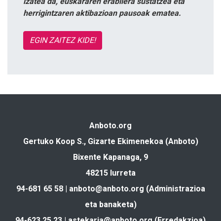
izatea da, euskararen erabilera sustatzea eta
herrigintzaren aktibazioan pausoak ematea.
EGIN ZAITEZ KIDE!
Anboto.org
Gertuko Koop S., Gizarte Ekimenekoa (Anboto)
Bixente Kapanaga, 9
48215 Iurreta
94-681 65 58 |
anboto@anboto.org
(Administrazioa
eta banaketa)
94-623 25 23 |
astekaria@anboto.org
(Erredakzioa)