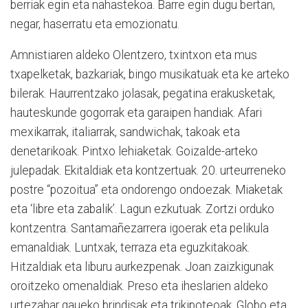
berriak egin eta nahastekoa. Barre egin dugu bertan,
negar, haserratu eta emozionatu.
Amnistiaren aldeko Olentzero, txintxon eta mus
txapelketak, bazkariak, bingo musikatuak eta ke arteko
bilerak. Haurrentzako jolasak, pegatina erakusketak,
hauteskunde gogorrak eta garaipen handiak. Afari
mexikarrak, italiarrak, sandwichak, takoak eta
denetarikoak. Pintxo lehiaketak. Goizalde-arteko
julepadak.
Ekitaldiak eta kontzertuak. 20. urteurreneko
postre “pozoitua” eta ondorengo ondoezak. Miaketak
eta ‘libre eta zabalik’. Lagun ezkutuak. Zortzi orduko
kontzentra. Santamañezarrera igoerak eta pelikula
emanaldiak. Luntxak, terraza eta eguzkitakoak.
Hitzaldiak eta liburu aurkezpenak. Joan zaizkigunak
oroitzeko omenaldiak. Preso eta iheslarien aldeko
urtezahar gaueko brindisak eta trikipoteoak. Globo eta