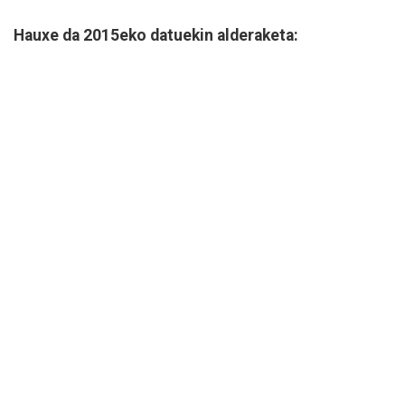
Hauxe da 2015eko datuekin alderaketa: