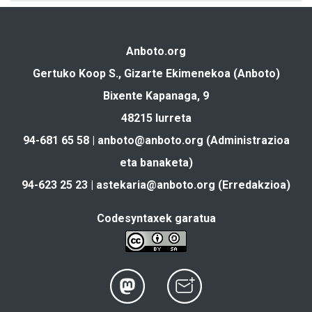
Anboto.org
Gertuko Koop S., Gizarte Ekimenekoa (Anboto)
Bixente Kapanaga, 9
48215 Iurreta
94-681 65 58 |
anboto@anboto.org
(Administrazioa
eta banaketa)
94-623 25 23 |
astekaria@anboto.org
(Erredakzioa)
Codesyntaxek garatua