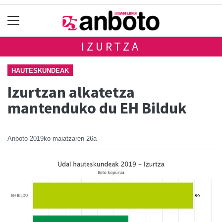
IZURTZA
HAUTESKUNDEAK
Izurtzan alkatetza
mantenduko du EH Bilduk
Anboto
2019ko maiatzaren 26a