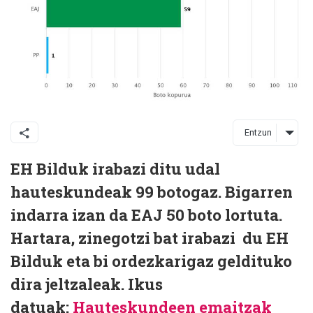
Entzun
EH Bilduk irabazi ditu udal
hauteskundeak 99 botogaz. Bigarren
indarra izan da EAJ 50 boto lortuta.
Hartara, zinegotzi bat irabazi du EH
Bilduk eta bi ordezkarigaz geldituko
dira jeltzaleak. Ikus
datuak:
Hauteskundeen emaitzak