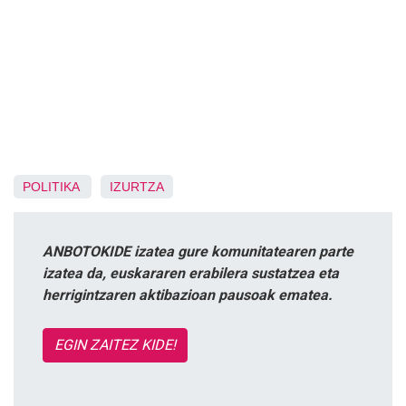
POLITIKA
IZURTZA
ANBOTOKIDE izatea gure komunitatearen parte
izatea da, euskararen erabilera sustatzea eta
herrigintzaren aktibazioan pausoak ematea.
EGIN ZAITEZ KIDE!